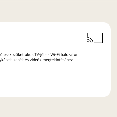
ó eszközöket okos TV-jéhez Wi-Fi hálózaton
yképek, zenék és videók megtekintéséhez.