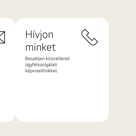
Hívjon
minket
Beszéljen közvetlenül
ügyfélszolgálati
képviselőinkkel.
További
információk