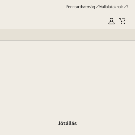
Fenntarthatóság
Vállalatoknak
Saját
Kosár
LG
Jótállás