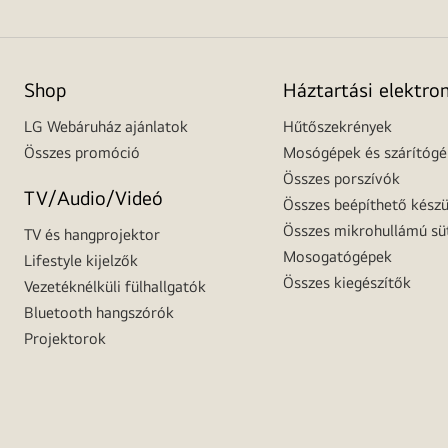
Shop
Háztartási elektro
LG Webáruház ajánlatok
Hűtőszekrények
Összes promóció
Mosógépek és szárítóg
Összes porszívók
TV/Audio/Videó
Összes beépíthető készü
Összes mikrohullámú sü
TV és hangprojektor
Mosogatógépek
Lifestyle kijelzők
Összes kiegészítők
Vezetéknélküli fülhallgatók
Bluetooth hangszórók
Projektorok