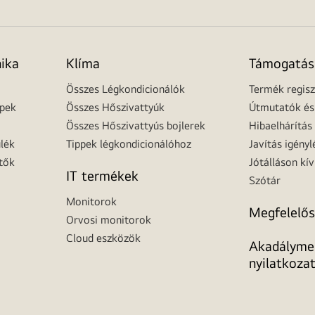
nika
Klíma
Támogatás
Összes Légkondicionálók
Termék regisz
épek
Összes Hőszivattyúk
Útmutatók és 
Összes Hőszivattyús bojlerek
Hibaelhárítás
lék
Tippek légkondicionálóhoz
Javítás igényl
tők
Jótálláson kív
IT termékek
Szótár
Monitorok
Megfelelős
Orvosi monitorok
Cloud eszközök
Akadálymen
nyilatkoza