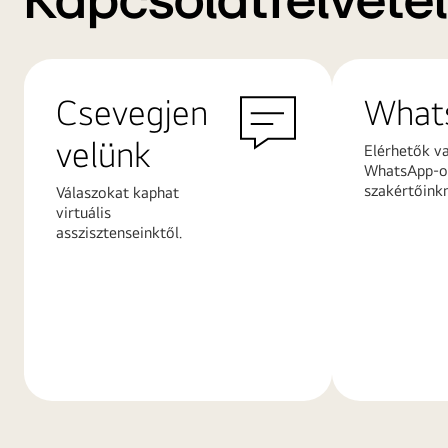
Kapcsolatfelvétel
Csevegjen
What
velünk
Elérhetők v
WhatsApp-on
szakértőink
Válaszokat kaphat
virtuális
asszisztenseinktől.
További
További
információk
információ