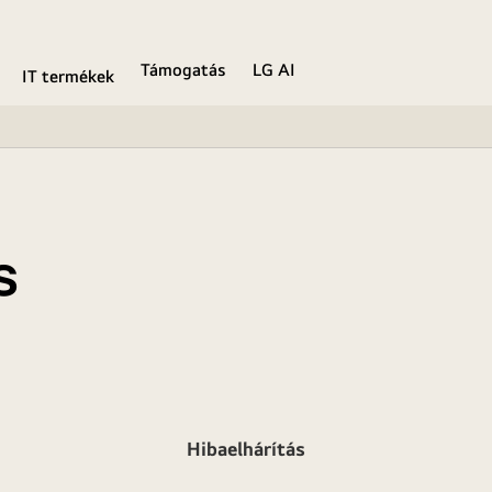
Támogatás
LG AI
IT termékek
s
Hibaelhárítás