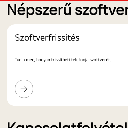
Népszerű szoftver
Szoftverfrissítés
Tudja meg, hogyan frissítheti telefonja szoftverét.
További
információk