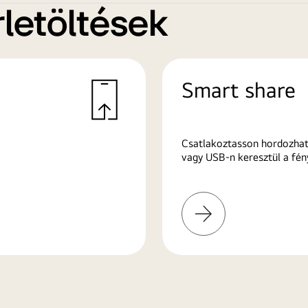
letöltések
Smart share
Csatlakoztasson hordozhat
vagy USB-n keresztül a fén
További
információk