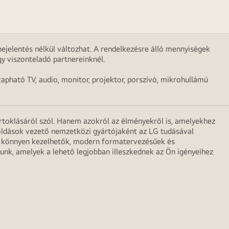
ejelentés nélkül változhat. A rendelkezésre álló mennyiségek
y viszonteladó partnereinknél.
apható TV, audio, monitor, projektor, porszívó, mikrohullámú
irtoklásáról szól. Hanem azokról az élményekről is, amelyekhez
egoldások vezető nemzetközi gyártójaként az LG tudásával
ei könnyen kezelhetők, modern formatervezésűek és
unk, amelyek a lehető legjobban illeszkednek az Ön igényeihez