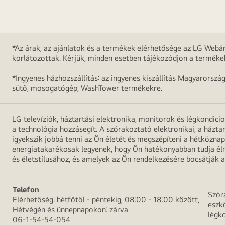
*Az árak, az ajánlatok és a termékek elérhetősége az LG Webár
korlátozottak. Kérjük, minden esetben tájékozódjon a terméke
*Ingyenes házhozszállítás: az ingyenes kiszállítás Magyarorszá
sütő, mosogatógép, WashTower termékekre.
LG televíziók, háztartási elektronika, monitorok és légkondici
a technológia hozzásegít. A szórakoztató elektronikai, a házta
igyekszik jobbá tenni az Ön életét és megszépíteni a hétközn
energiatakarékosak legyenek, hogy Ön hatékonyabban tudja élni
és életstílusához, és amelyek az Ön rendelkezésére bocsátják a
Telefon
Szór
Elérhetőség: hétfőtől - péntekig, 08:00 - 18:00 között,
eszk
Hétvégén és ünnepnapokon: zárva
légk
06-1-54-54-054