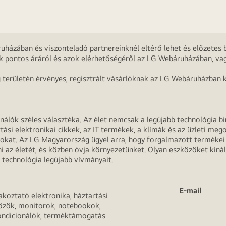
uházában és viszonteladó partnereinknél eltérő lehet és előzetes b
k pontos áráról és azok elérhetőségéről az LG Webáruházában, vag
g területén érvényes, regisztrált vásárlóknak az LG Webáruházban k
onálók széles választéka. Az élet nemcsak a legújabb technológia b
rtási elektronikai cikkek, az IT termékek, a klímák és az üzleti m
apokat. Az LG Magyarország ügyel arra, hogy forgalmazott termék
 az életét, és közben óvja környezetünket. Olyan eszközöket kínál
 technológia legújabb vívmányait.
E-mail
akoztató elektronika, háztartási
özök, monitorok, notebookok,
ondicionálók, terméktámogatás