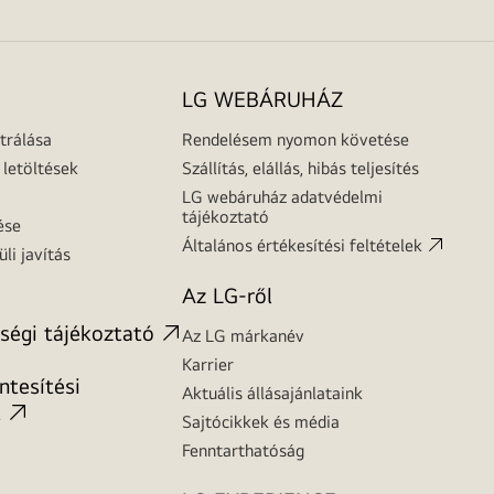
LG WEBÁRUHÁZ
trálása
Rendelésem nyomon követése
letöltések
Szállítás, elállás, hibás teljesítés
LG webáruház adatvédelmi
tájékoztató
ése
Általános értékesítési feltételek
üli javítás
Az LG-ről
ségi tájékoztató
Az LG márkanév
Karrier
tesítési
Aktuális állásajánlataink
t
Sajtócikkek és média
Fenntarthatóság