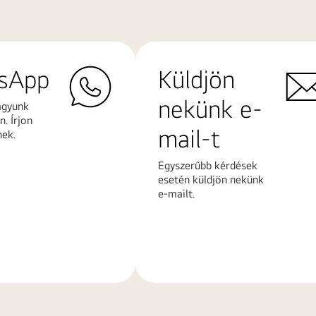
sApp
Küldjön
nekünk e-
agyunk
. Írjon
mail-t
nek.
Egyszerűbb kérdések
esetén küldjön nekünk
e-mailt.
További
k
információk