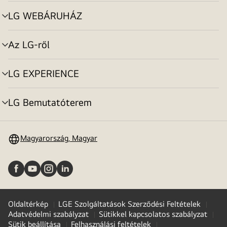
toggle
LG WEBÁRUHÁZ
menu
toggle
Az LG-ről
menu
toggle
LG EXPERIENCE
menu
toggle
LG Bemutatóterem
menu
toggle
Magyarország, Magyar
Oldaltérkép
LGE Szolgáltatások Szerződési Feltételek
Adatvédelmi szabályzat
Sütikkel kapcsolatos szabályzat
Sütik beállítása
Felhasználási feltételek