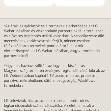
*Az árak, az ajánlatok és a termékek elérhetősége az LG
Webáruházában és viszonteladó partnereinknél eltérő lehet
és előzetes bejelentés nélkül változhat. A rendelkezésre álló
mennyiségek korlátozottak. Kérjük, minden esetben
tájékozódjon a termékek pontos áráról és azok
elérhetőségéről az LG Webáruházában, vagy viszonteladó
partnereinknél.
*Ingyenes házhozszállítás: az ingyenes kiszállítás
Magyarország területén érvényes, regisztrált vásárlóknak az
LG Webáruházban kapható TV, audio, monitor, projektor,
porszívó, mikrohullámú sütő, mosogatógép, WashTower
termékekre.
LG televíziók, háztartási elektronika, monitorok és
légkondicionálók széles választéka. Az élet nemcsak a
legújabb technológia birtoklásáról szól. Hanem azokról az