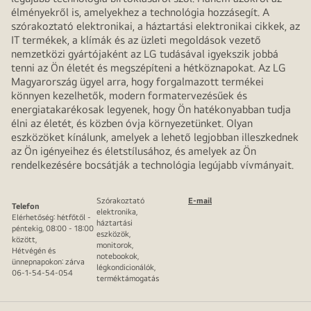
élményekről is, amelyekhez a technológia hozzásegít. A
szórakoztató elektronikai, a háztartási elektronikai cikkek, az
IT termékek, a klímák és az üzleti megoldások vezető
nemzetközi gyártójaként az LG tudásával igyekszik jobbá
tenni az Ön életét és megszépíteni a hétköznapokat. Az LG
Magyarország ügyel arra, hogy forgalmazott termékei
könnyen kezelhetők, modern formatervezésűek és
energiatakarékosak legyenek, hogy Ön hatékonyabban tudja
élni az életét, és közben óvja környezetünket. Olyan
eszközöket kínálunk, amelyek a lehető legjobban illeszkednek
az Ön igényeihez és életstílusához, és amelyek az Ön
rendelkezésére bocsátják a technológia legújabb vívmányait.
Szórakoztató
E-mail
Telefon
elektronika,
Elérhetőség: hétfőtől -
háztartási
péntekig, 08:00 - 18:00
eszközök,
között,
monitorok,
Hétvégén és
notebookok,
ünnepnapokon: zárva
légkondicionálók,
06-1-54-54-054
terméktámogatás