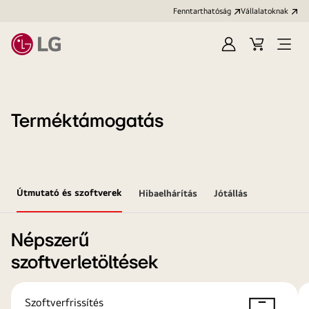
Fenntarthatóság
Vállalatoknak
Bejelentkezés
Kosár
Menü
megn
Terméktámogatás
Útmutató és szoftverek
Hibaelhárítás
Jótállás
Népszerű
szoftverletöltések
Szoftverfrissítés