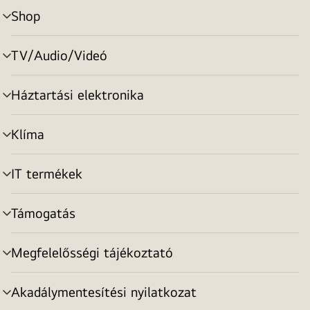
Shop
menu
toggle
TV/Audio/Videó
menu
toggle
Háztartási elektronika
menu
toggle
Klíma
menu
toggle
IT termékek
menu
toggle
Támogatás
menu
toggle
Megfelelősségi tájékoztató
menu
toggle
Akadálymentesítési nyilatkozat
menu