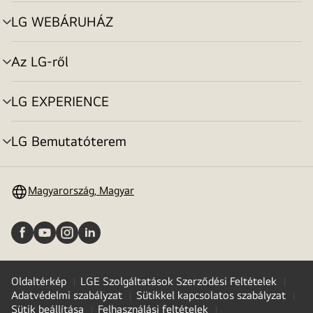
toggle
LG WEBÁRUHÁZ
menu
toggle
Az LG-ről
menu
toggle
LG EXPERIENCE
menu
toggle
LG Bemutatóterem
menu
toggle
Magyarország, Magyar
Oldaltérkép
LGE Szolgáltatások Szerződési Feltételek
Adatvédelmi szabályzat
Sütikkel kapcsolatos szabályzat
Sütik beállítása
Felhasználási feltételek