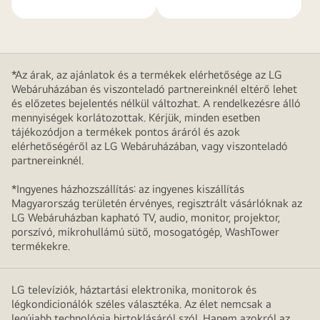
*Az árak, az ajánlatok és a termékek elérhetősége az LG
Webáruházában és viszonteladó partnereinknél eltérő lehet
és előzetes bejelentés nélkül változhat. A rendelkezésre álló
mennyiségek korlátozottak. Kérjük, minden esetben
tájékozódjon a termékek pontos áráról és azok
elérhetőségéről az LG Webáruházában, vagy viszonteladó
partnereinknél.
*Ingyenes házhozszállítás: az ingyenes kiszállítás
Magyarország területén érvényes, regisztrált vásárlóknak az
LG Webáruházban kapható TV, audio, monitor, projektor,
porszívó, mikrohullámú sütő, mosogatógép, WashTower
termékekre.
LG televíziók, háztartási elektronika, monitorok és
légkondicionálók széles választéka. Az élet nemcsak a
legújabb technológia birtoklásáról szól. Hanem azokról az