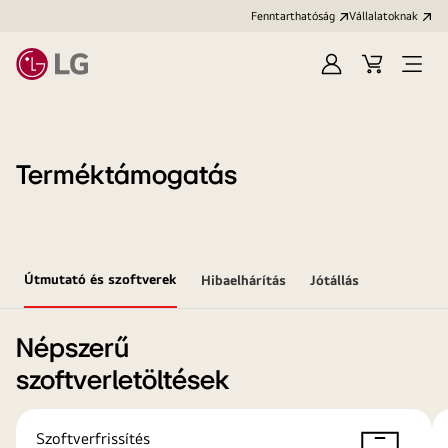
Fenntarthatóság
Vállalatoknak
Bejelentkezés
Kosár
Menü
megn
Terméktámogatás
Útmutató és szoftverek
Hibaelhárítás
Jótállás
Népszerű
szoftverletöltések
Szoftverfrissítés