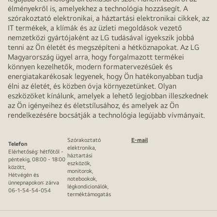
élményekről is, amelyekhez a technológia hozzásegít. A
szórakoztató elektronikai, a háztartási elektronikai cikkek, az
IT termékek, a klímák és az üzleti megoldások vezető
nemzetközi gyártójaként az LG tudásával igyekszik jobbá
tenni az Ön életét és megszépíteni a hétköznapokat. Az LG
Magyarország ügyel arra, hogy forgalmazott termékei
könnyen kezelhetők, modern formatervezésűek és
energiatakarékosak legyenek, hogy Ön hatékonyabban tudja
élni az életét, és közben óvja környezetünket. Olyan
eszközöket kínálunk, amelyek a lehető legjobban illeszkednek
az Ön igényeihez és életstílusához, és amelyek az Ön
rendelkezésére bocsátják a technológia legújabb vívmányait.
Szórakoztató
E-mail
Telefon
elektronika,
Elérhetőség: hétfőtől -
háztartási
péntekig, 08:00 - 18:00
eszközök,
között,
monitorok,
Hétvégén és
notebookok,
ünnepnapokon: zárva
légkondicionálók,
06-1-54-54-054
terméktámogatás