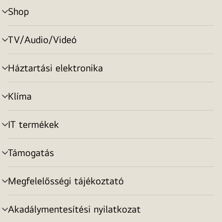
Shop
menu
toggle
TV/Audio/Videó
menu
toggle
Háztartási elektronika
menu
toggle
Klíma
menu
toggle
IT termékek
menu
toggle
Támogatás
menu
toggle
Megfelelősségi tájékoztató
menu
toggle
Akadálymentesítési nyilatkozat
menu