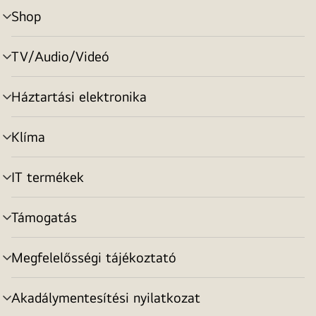
Shop
menu
toggle
TV/Audio/Videó
menu
toggle
Háztartási elektronika
menu
toggle
Klíma
menu
toggle
IT termékek
menu
toggle
Támogatás
menu
toggle
Megfelelősségi tájékoztató
menu
toggle
Akadálymentesítési nyilatkozat
menu