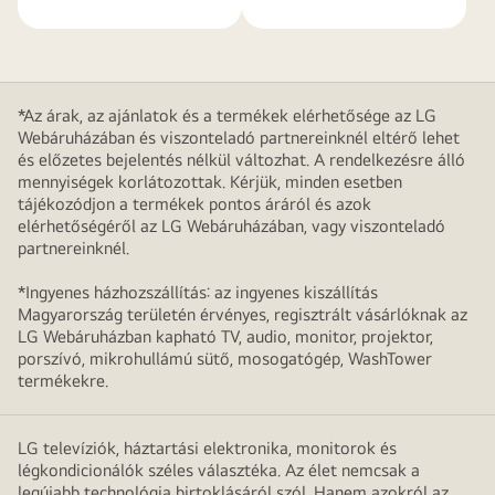
*Az árak, az ajánlatok és a termékek elérhetősége az LG
Webáruházában és viszonteladó partnereinknél eltérő lehet
és előzetes bejelentés nélkül változhat. A rendelkezésre álló
mennyiségek korlátozottak. Kérjük, minden esetben
tájékozódjon a termékek pontos áráról és azok
elérhetőségéről az LG Webáruházában, vagy viszonteladó
partnereinknél.
*Ingyenes házhozszállítás: az ingyenes kiszállítás
Magyarország területén érvényes, regisztrált vásárlóknak az
LG Webáruházban kapható TV, audio, monitor, projektor,
porszívó, mikrohullámú sütő, mosogatógép, WashTower
termékekre.
LG televíziók, háztartási elektronika, monitorok és
légkondicionálók széles választéka. Az élet nemcsak a
legújabb technológia birtoklásáról szól. Hanem azokról az