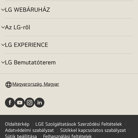
toggle
LG WEBÁRUHÁZ
menu
toggle
Az LG-ről
menu
toggle
LG EXPERIENCE
menu
toggle
LG Bemutatóterem
menu
toggle
Magyarország, Magyar
Oldaltérkép
LGE Szolgáltatások Szerződési Feltételek
Adatvédelmi szabályzat
Sütikkel kapcsolatos szabályzat
Sütik beállítása
Felhasználási feltételek