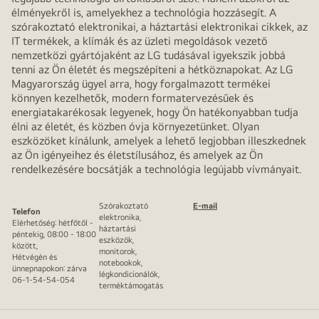
élményekről is, amelyekhez a technológia hozzásegít. A
szórakoztató elektronikai, a háztartási elektronikai cikkek, az
IT termékek, a klímák és az üzleti megoldások vezető
nemzetközi gyártójaként az LG tudásával igyekszik jobbá
tenni az Ön életét és megszépíteni a hétköznapokat. Az LG
Magyarország ügyel arra, hogy forgalmazott termékei
könnyen kezelhetők, modern formatervezésűek és
energiatakarékosak legyenek, hogy Ön hatékonyabban tudja
élni az életét, és közben óvja környezetünket. Olyan
eszközöket kínálunk, amelyek a lehető legjobban illeszkednek
az Ön igényeihez és életstílusához, és amelyek az Ön
rendelkezésére bocsátják a technológia legújabb vívmányait.
Szórakoztató
E-mail
Telefon
elektronika,
Elérhetőség: hétfőtől -
háztartási
péntekig, 08:00 - 18:00
eszközök,
között,
monitorok,
Hétvégén és
notebookok,
ünnepnapokon: zárva
légkondicionálók,
06-1-54-54-054
terméktámogatás