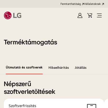
Fenntarthatóság
Vállalatoknak
Bejelentkezés
Kosár
Menü
megn
Terméktámogatás
Útmutató és szoftverek
Hibaelhárítás
Jótállás
Népszerű
szoftverletöltések
Szoftverfrissítés