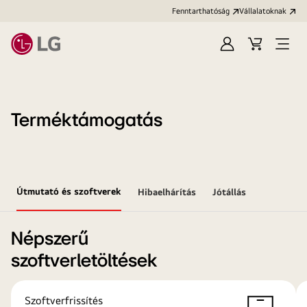
Fenntarthatóság
Vállalatoknak
Bejelentkezés
Kosár
Menü
megn
Terméktámogatás
Útmutató és szoftverek
Hibaelhárítás
Jótállás
Népszerű
szoftverletöltések
Szoftverfrissítés