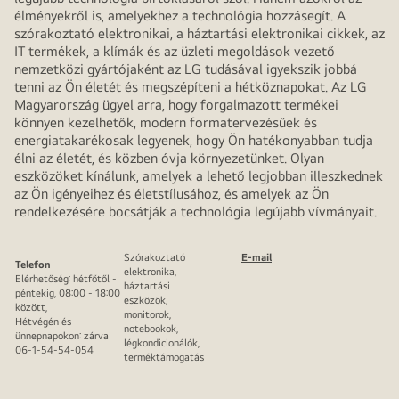
élményekről is, amelyekhez a technológia hozzásegít. A
szórakoztató elektronikai, a háztartási elektronikai cikkek, az
IT termékek, a klímák és az üzleti megoldások vezető
nemzetközi gyártójaként az LG tudásával igyekszik jobbá
tenni az Ön életét és megszépíteni a hétköznapokat. Az LG
Magyarország ügyel arra, hogy forgalmazott termékei
könnyen kezelhetők, modern formatervezésűek és
energiatakarékosak legyenek, hogy Ön hatékonyabban tudja
élni az életét, és közben óvja környezetünket. Olyan
eszközöket kínálunk, amelyek a lehető legjobban illeszkednek
az Ön igényeihez és életstílusához, és amelyek az Ön
rendelkezésére bocsátják a technológia legújabb vívmányait.
Szórakoztató
E-mail
Telefon
elektronika,
Elérhetőség: hétfőtől -
háztartási
péntekig, 08:00 - 18:00
eszközök,
között,
monitorok,
Hétvégén és
notebookok,
ünnepnapokon: zárva
légkondicionálók,
06-1-54-54-054
terméktámogatás