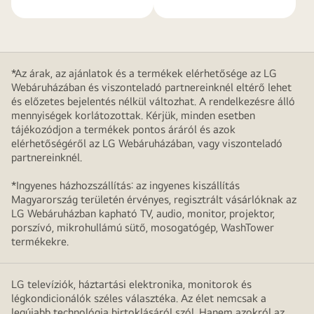
*Az árak, az ajánlatok és a termékek elérhetősége az LG
Webáruházában és viszonteladó partnereinknél eltérő lehet
és előzetes bejelentés nélkül változhat. A rendelkezésre álló
mennyiségek korlátozottak. Kérjük, minden esetben
tájékozódjon a termékek pontos áráról és azok
elérhetőségéről az LG Webáruházában, vagy viszonteladó
partnereinknél.
*Ingyenes házhozszállítás: az ingyenes kiszállítás
Magyarország területén érvényes, regisztrált vásárlóknak az
LG Webáruházban kapható TV, audio, monitor, projektor,
porszívó, mikrohullámú sütő, mosogatógép, WashTower
termékekre.
LG televíziók, háztartási elektronika, monitorok és
légkondicionálók széles választéka. Az élet nemcsak a
legújabb technológia birtoklásáról szól. Hanem azokról az