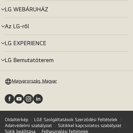
toggle
LG WEBÁRUHÁZ
menu
toggle
Az LG-ről
menu
toggle
LG EXPERIENCE
menu
toggle
LG Bemutatóterem
menu
toggle
Magyarország, Magyar
Oldaltérkép
LGE Szolgáltatások Szerződési Feltételek
Adatvédelmi szabályzat
Sütikkel kapcsolatos szabályzat
Sütik beállítása
Felhasználási feltételek