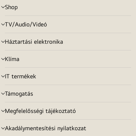
Shop
menu
toggle
TV/Audio/Videó
menu
toggle
Háztartási elektronika
menu
toggle
Klíma
menu
toggle
IT termékek
menu
toggle
Támogatás
menu
toggle
Megfelelősségi tájékoztató
menu
toggle
Akadálymentesítési nyilatkozat
menu