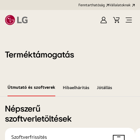
Fenntarthatóság
Vállalatoknak
Bejelentkezés
Kosár
Menü
megn
Terméktámogatás
Útmutató és szoftverek
Hibaelhárítás
Jótállás
Népszerű
szoftverletöltések
Szoftverfrissítés