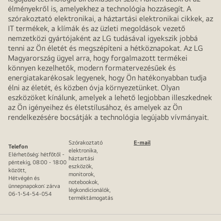
élményekről is, amelyekhez a technológia hozzásegít. A
szórakoztató elektronikai, a háztartási elektronikai cikkek, az
IT termékek, a klímák és az üzleti megoldások vezető
nemzetközi gyártójaként az LG tudásával igyekszik jobbá
tenni az Ön életét és megszépíteni a hétköznapokat. Az LG
Magyarország ügyel arra, hogy forgalmazott termékei
könnyen kezelhetők, modern formatervezésűek és
energiatakarékosak legyenek, hogy Ön hatékonyabban tudja
élni az életét, és közben óvja környezetünket. Olyan
eszközöket kínálunk, amelyek a lehető legjobban illeszkednek
az Ön igényeihez és életstílusához, és amelyek az Ön
rendelkezésére bocsátják a technológia legújabb vívmányait.
Szórakoztató
E-mail
Telefon
elektronika,
Elérhetőség: hétfőtől -
háztartási
péntekig, 08:00 - 18:00
eszközök,
között,
monitorok,
Hétvégén és
notebookok,
ünnepnapokon: zárva
légkondicionálók,
06-1-54-54-054
terméktámogatás