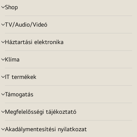
Shop
menu
toggle
TV/Audio/Videó
menu
toggle
Háztartási elektronika
menu
toggle
Klíma
menu
toggle
IT termékek
menu
toggle
Támogatás
menu
toggle
Megfelelősségi tájékoztató
menu
toggle
Akadálymentesítési nyilatkozat
menu