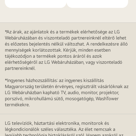
*Az árak, az ajánlatok és a termékek elérhetősége az LG
Webáruházában és viszonteladó partnereinknél eltérő lehet
és előzetes bejelentés nélkül változhat. A rendelkezésre álló
mennyiségek korlátozottak. Kérjük, minden esetben
tájékozódjon a termékek pontos áráról és azok
elérhetőségéről az LG Webáruházában, vagy viszonteladó
partnereinknél.
*Ingyenes házhozszállítás: az ingyenes kiszállítás
Magyarország területén érvényes, regisztrált vásárlóknak az
LG Webáruházban kapható TV, audio, monitor, projektor,
porszívó, mikrohullámú sütő, mosogatógép, WashTower
termékekre.
LG televíziók, háztartási elektronika, monitorok és
légkondicionálók széles választéka. Az élet nemcsak a
legújabb technológia birtoklásáról szól. Hanem azokról az