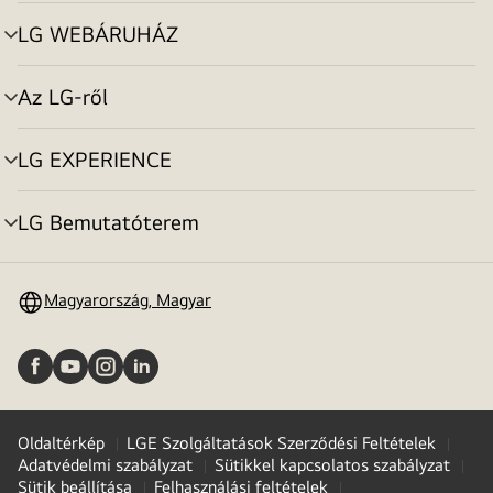
toggle
LG WEBÁRUHÁZ
menu
toggle
Az LG-ről
menu
toggle
LG EXPERIENCE
menu
toggle
LG Bemutatóterem
menu
toggle
Magyarország, Magyar
Oldaltérkép
LGE Szolgáltatások Szerződési Feltételek
Adatvédelmi szabályzat
Sütikkel kapcsolatos szabályzat
Sütik beállítása
Felhasználási feltételek