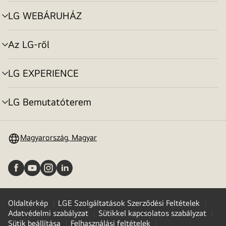
toggle
LG WEBÁRUHÁZ
menu
toggle
Az LG-ről
menu
toggle
LG EXPERIENCE
menu
toggle
LG Bemutatóterem
menu
toggle
Magyarország, Magyar
Oldaltérkép
LGE Szolgáltatások Szerződési Feltételek
Adatvédelmi szabályzat
Sütikkel kapcsolatos szabályzat
Sütik beállítása
Felhasználási feltételek