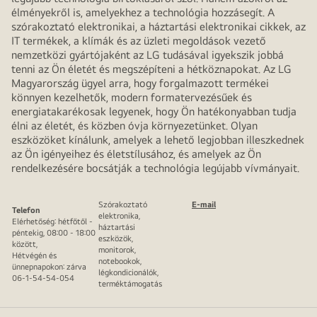
élményekről is, amelyekhez a technológia hozzásegít. A
szórakoztató elektronikai, a háztartási elektronikai cikkek, az
IT termékek, a klímák és az üzleti megoldások vezető
nemzetközi gyártójaként az LG tudásával igyekszik jobbá
tenni az Ön életét és megszépíteni a hétköznapokat. Az LG
Magyarország ügyel arra, hogy forgalmazott termékei
könnyen kezelhetők, modern formatervezésűek és
energiatakarékosak legyenek, hogy Ön hatékonyabban tudja
élni az életét, és közben óvja környezetünket. Olyan
eszközöket kínálunk, amelyek a lehető legjobban illeszkednek
az Ön igényeihez és életstílusához, és amelyek az Ön
rendelkezésére bocsátják a technológia legújabb vívmányait.
Szórakoztató
E-mail
Telefon
elektronika,
Elérhetőség: hétfőtől -
háztartási
péntekig, 08:00 - 18:00
eszközök,
között,
monitorok,
Hétvégén és
notebookok,
ünnepnapokon: zárva
légkondicionálók,
06-1-54-54-054
terméktámogatás