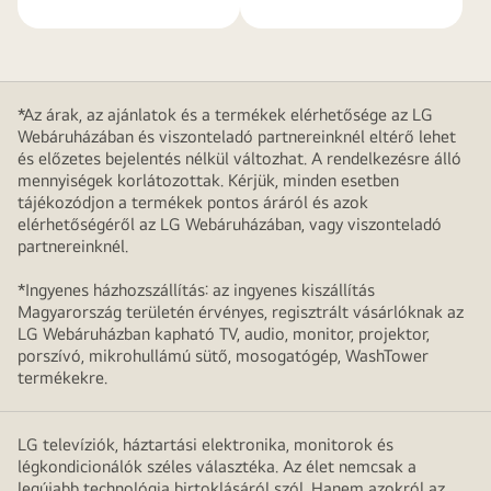
*Az árak, az ajánlatok és a termékek elérhetősége az LG
Webáruházában és viszonteladó partnereinknél eltérő lehet
és előzetes bejelentés nélkül változhat. A rendelkezésre álló
mennyiségek korlátozottak. Kérjük, minden esetben
tájékozódjon a termékek pontos áráról és azok
elérhetőségéről az LG Webáruházában, vagy viszonteladó
partnereinknél.
*Ingyenes házhozszállítás: az ingyenes kiszállítás
Magyarország területén érvényes, regisztrált vásárlóknak az
LG Webáruházban kapható TV, audio, monitor, projektor,
porszívó, mikrohullámú sütő, mosogatógép, WashTower
termékekre.
LG televíziók, háztartási elektronika, monitorok és
légkondicionálók széles választéka. Az élet nemcsak a
legújabb technológia birtoklásáról szól. Hanem azokról az