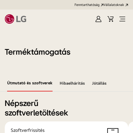
Fenntarthatóság
Vállalatoknak
Bejelentkezés
Kosár
Menü
megn
Terméktámogatás
Útmutató és szoftverek
Hibaelhárítás
Jótállás
Népszerű
szoftverletöltések
Szoftverfrissítés