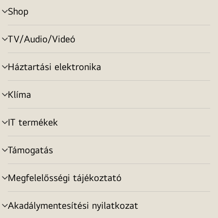
Shop
menu
toggle
TV/Audio/Videó
menu
toggle
Háztartási elektronika
menu
toggle
Klíma
menu
toggle
IT termékek
menu
toggle
Támogatás
menu
toggle
Megfelelősségi tájékoztató
menu
toggle
Akadálymentesítési nyilatkozat
menu