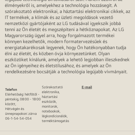
élményekről is, amelyekhez a technológia hozzásegít. A
szórakoztató elektronikai, a háztartási elektronikai cikkek, az
IT termékek, a klímák és az üzleti megoldások vezető
nemzetközi gyártójaként az LG tudásával igyekszik jobbá
tenni az Ön életét és megszépíteni a hétköznapokat. Az LG
Magyarország ügyel arra, hogy forgalmazott termékei
könnyen kezelhetők, modern formatervezésűek és
energiatakarékosak legyenek, hogy Ön hatékonyabban tudja
élni az életét, és közben óvja környezetünket. Olyan
eszközöket kínálunk, amelyek a lehető legjobban illeszkednek
az Ön igényeihez és életstílusához, és amelyek az Ön
rendelkezésére bocsátják a technológia legújabb vívmányait.
Szórakoztató
E-mail
Telefon
elektronika,
Elérhetőség: hétfőtől -
háztartási
péntekig, 08:00 - 18:00
eszközök,
között,
monitorok,
Hétvégén és
notebookok,
ünnepnapokon: zárva
légkondicionálók,
06-1-54-54-054
terméktámogatás