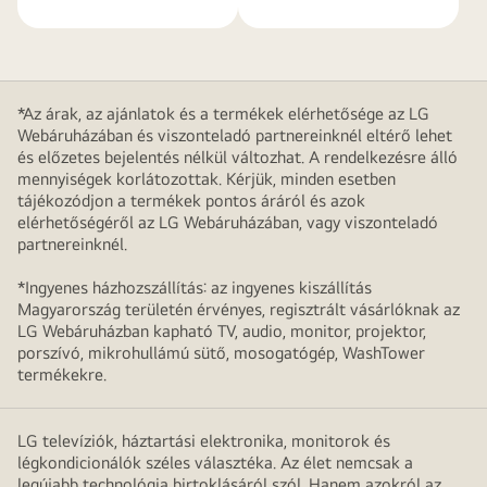
*Az árak, az ajánlatok és a termékek elérhetősége az LG
Webáruházában és viszonteladó partnereinknél eltérő lehet
és előzetes bejelentés nélkül változhat. A rendelkezésre álló
mennyiségek korlátozottak. Kérjük, minden esetben
tájékozódjon a termékek pontos áráról és azok
elérhetőségéről az LG Webáruházában, vagy viszonteladó
partnereinknél.
*Ingyenes házhozszállítás: az ingyenes kiszállítás
Magyarország területén érvényes, regisztrált vásárlóknak az
LG Webáruházban kapható TV, audio, monitor, projektor,
porszívó, mikrohullámú sütő, mosogatógép, WashTower
termékekre.
LG televíziók, háztartási elektronika, monitorok és
légkondicionálók széles választéka. Az élet nemcsak a
legújabb technológia birtoklásáról szól. Hanem azokról az