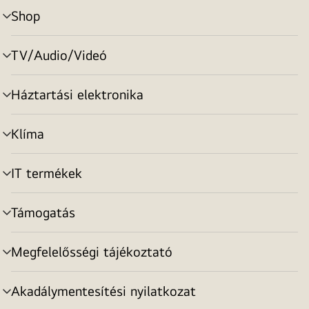
Shop
menu
toggle
TV/Audio/Videó
menu
toggle
Háztartási elektronika
menu
toggle
Klíma
menu
toggle
IT termékek
menu
toggle
Támogatás
menu
toggle
Megfelelősségi tájékoztató
menu
toggle
Akadálymentesítési nyilatkozat
menu