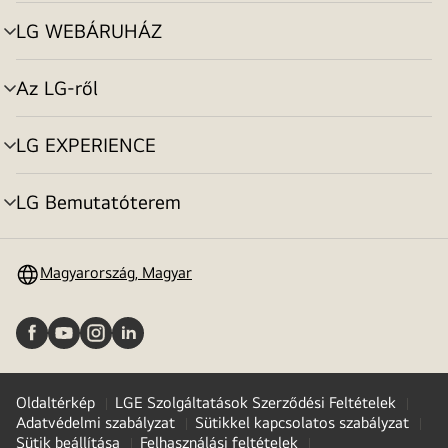
toggle
LG WEBÁRUHÁZ
menu
toggle
Az LG-ről
menu
toggle
LG EXPERIENCE
menu
toggle
LG Bemutatóterem
menu
toggle
Magyarország, Magyar
Oldaltérkép
LGE Szolgáltatások Szerződési Feltételek
Adatvédelmi szabályzat
Sütikkel kapcsolatos szabályzat
Sütik beállítása
Felhasználási feltételek