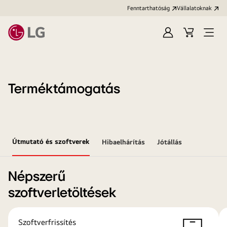
Fenntarthatóság
Vállalatoknak
Bejelentkezés
Kosár
Menü
megn
Terméktámogatás
Útmutató és szoftverek
Hibaelhárítás
Jótállás
Népszerű
szoftverletöltések
Szoftverfrissítés