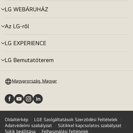
toggle
LG WEBÁRUHÁZ
menu
toggle
Az LG-ről
menu
toggle
LG EXPERIENCE
menu
toggle
LG Bemutatóterem
menu
toggle
Magyarország, Magyar
Oldaltérkép
LGE Szolgáltatások Szerződési Feltételek
Adatvédelmi szabályzat
Sütikkel kapcsolatos szabályzat
Sütik beállítása
Felhasználási feltételek