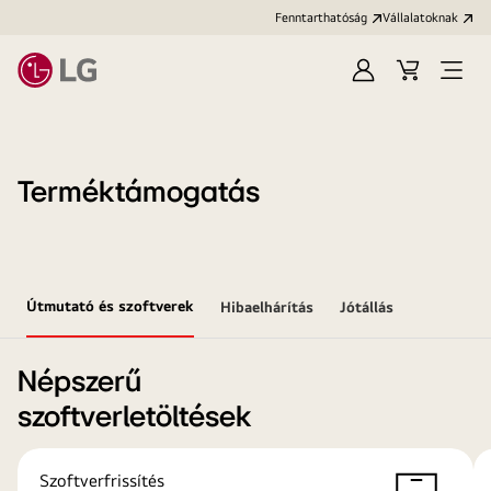
Fenntarthatóság
Vállalatoknak
Bejelentkezés
Kosár
Menü
megn
Terméktámogatás
Útmutató és szoftverek
Hibaelhárítás
Jótállás
Népszerű
szoftverletöltések
Szoftverfrissítés