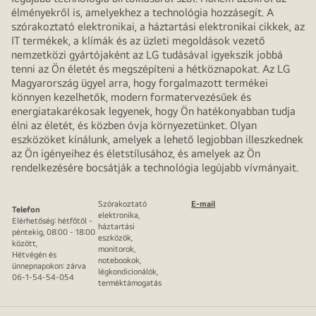
élményekről is, amelyekhez a technológia hozzásegít. A
szórakoztató elektronikai, a háztartási elektronikai cikkek, az
IT termékek, a klímák és az üzleti megoldások vezető
nemzetközi gyártójaként az LG tudásával igyekszik jobbá
tenni az Ön életét és megszépíteni a hétköznapokat. Az LG
Magyarország ügyel arra, hogy forgalmazott termékei
könnyen kezelhetők, modern formatervezésűek és
energiatakarékosak legyenek, hogy Ön hatékonyabban tudja
élni az életét, és közben óvja környezetünket. Olyan
eszközöket kínálunk, amelyek a lehető legjobban illeszkednek
az Ön igényeihez és életstílusához, és amelyek az Ön
rendelkezésére bocsátják a technológia legújabb vívmányait.
Szórakoztató
E-mail
Telefon
elektronika,
Elérhetőség: hétfőtől -
háztartási
péntekig, 08:00 - 18:00
eszközök,
között,
monitorok,
Hétvégén és
notebookok,
ünnepnapokon: zárva
légkondicionálók,
06-1-54-54-054
terméktámogatás