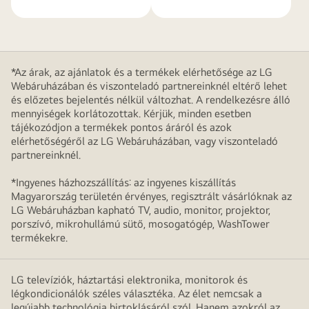
*Az árak, az ajánlatok és a termékek elérhetősége az LG
Webáruházában és viszonteladó partnereinknél eltérő lehet
és előzetes bejelentés nélkül változhat. A rendelkezésre álló
mennyiségek korlátozottak. Kérjük, minden esetben
tájékozódjon a termékek pontos áráról és azok
elérhetőségéről az LG Webáruházában, vagy viszonteladó
partnereinknél.
*Ingyenes házhozszállítás: az ingyenes kiszállítás
Magyarország területén érvényes, regisztrált vásárlóknak az
LG Webáruházban kapható TV, audio, monitor, projektor,
porszívó, mikrohullámú sütő, mosogatógép, WashTower
termékekre.
LG televíziók, háztartási elektronika, monitorok és
légkondicionálók széles választéka. Az élet nemcsak a
legújabb technológia birtoklásáról szól. Hanem azokról az