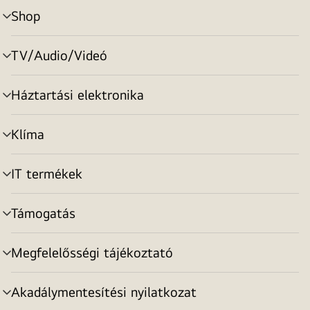
Shop
menu
toggle
TV/Audio/Videó
menu
toggle
Háztartási elektronika
menu
toggle
Klíma
menu
toggle
IT termékek
menu
toggle
Támogatás
menu
toggle
Megfelelősségi tájékoztató
menu
toggle
Akadálymentesítési nyilatkozat
menu