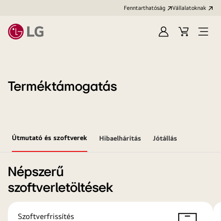
Fenntarthatóság
Vállalatoknak
Bejelentkezés
Kosár
Menü
megn
Terméktámogatás
Útmutató és szoftverek
Hibaelhárítás
Jótállás
Népszerű
szoftverletöltések
Szoftverfrissítés