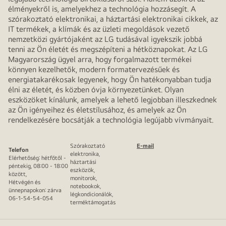
élményekről is, amelyekhez a technológia hozzásegít. A
szórakoztató elektronikai, a háztartási elektronikai cikkek, az
IT termékek, a klímák és az üzleti megoldások vezető
nemzetközi gyártójaként az LG tudásával igyekszik jobbá
tenni az Ön életét és megszépíteni a hétköznapokat. Az LG
Magyarország ügyel arra, hogy forgalmazott termékei
könnyen kezelhetők, modern formatervezésűek és
energiatakarékosak legyenek, hogy Ön hatékonyabban tudja
élni az életét, és közben óvja környezetünket. Olyan
eszközöket kínálunk, amelyek a lehető legjobban illeszkednek
az Ön igényeihez és életstílusához, és amelyek az Ön
rendelkezésére bocsátják a technológia legújabb vívmányait.
Szórakoztató
E-mail
Telefon
elektronika,
Elérhetőség: hétfőtől -
háztartási
péntekig, 08:00 - 18:00
eszközök,
között,
monitorok,
Hétvégén és
notebookok,
ünnepnapokon: zárva
légkondicionálók,
06-1-54-54-054
terméktámogatás