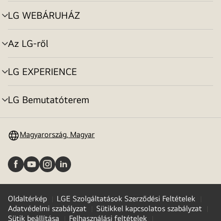
toggle
LG WEBÁRUHÁZ
menu
toggle
Az LG-ről
menu
toggle
LG EXPERIENCE
menu
toggle
LG Bemutatóterem
menu
toggle
Magyarország, Magyar
Oldaltérkép
LGE Szolgáltatások Szerződési Feltételek
Adatvédelmi szabályzat
Sütikkel kapcsolatos szabályzat
Sütik beállítása
Felhasználási feltételek