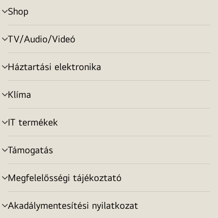
Shop
menu
toggle
TV/Audio/Videó
menu
toggle
Háztartási elektronika
menu
toggle
Klíma
menu
toggle
IT termékek
menu
toggle
Támogatás
menu
toggle
Megfelelősségi tájékoztató
menu
toggle
Akadálymentesítési nyilatkozat
menu