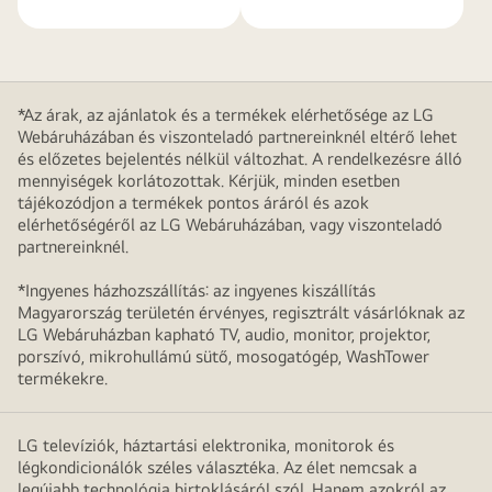
*Az árak, az ajánlatok és a termékek elérhetősége az LG
Webáruházában és viszonteladó partnereinknél eltérő lehet
és előzetes bejelentés nélkül változhat. A rendelkezésre álló
mennyiségek korlátozottak. Kérjük, minden esetben
tájékozódjon a termékek pontos áráról és azok
elérhetőségéről az LG Webáruházában, vagy viszonteladó
partnereinknél.
*Ingyenes házhozszállítás: az ingyenes kiszállítás
Magyarország területén érvényes, regisztrált vásárlóknak az
LG Webáruházban kapható TV, audio, monitor, projektor,
porszívó, mikrohullámú sütő, mosogatógép, WashTower
termékekre.
LG televíziók, háztartási elektronika, monitorok és
légkondicionálók széles választéka. Az élet nemcsak a
legújabb technológia birtoklásáról szól. Hanem azokról az