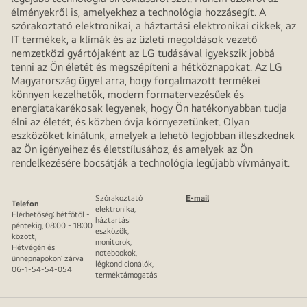
élményekről is, amelyekhez a technológia hozzásegít. A
szórakoztató elektronikai, a háztartási elektronikai cikkek, az
IT termékek, a klímák és az üzleti megoldások vezető
nemzetközi gyártójaként az LG tudásával igyekszik jobbá
tenni az Ön életét és megszépíteni a hétköznapokat. Az LG
Magyarország ügyel arra, hogy forgalmazott termékei
könnyen kezelhetők, modern formatervezésűek és
energiatakarékosak legyenek, hogy Ön hatékonyabban tudja
élni az életét, és közben óvja környezetünket. Olyan
eszközöket kínálunk, amelyek a lehető legjobban illeszkednek
az Ön igényeihez és életstílusához, és amelyek az Ön
rendelkezésére bocsátják a technológia legújabb vívmányait.
Szórakoztató
E-mail
Telefon
elektronika,
Elérhetőség: hétfőtől -
háztartási
péntekig, 08:00 - 18:00
eszközök,
között,
monitorok,
Hétvégén és
notebookok,
ünnepnapokon: zárva
légkondicionálók,
06-1-54-54-054
terméktámogatás