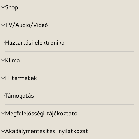
Shop
menu
toggle
TV/Audio/Videó
menu
toggle
Háztartási elektronika
menu
toggle
Klíma
menu
toggle
IT termékek
menu
toggle
Támogatás
menu
toggle
Megfelelősségi tájékoztató
menu
toggle
Akadálymentesítési nyilatkozat
menu