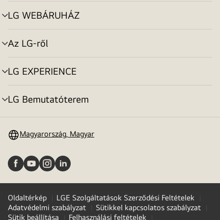
toggle
LG WEBÁRUHÁZ
menu
toggle
Az LG-ről
menu
toggle
LG EXPERIENCE
menu
toggle
LG Bemutatóterem
menu
toggle
Magyarország, Magyar
Oldaltérkép
LGE Szolgáltatások Szerződési Feltételek
Adatvédelmi szabályzat
Sütikkel kapcsolatos szabályzat
Sütik beállítása
Felhasználási feltételek