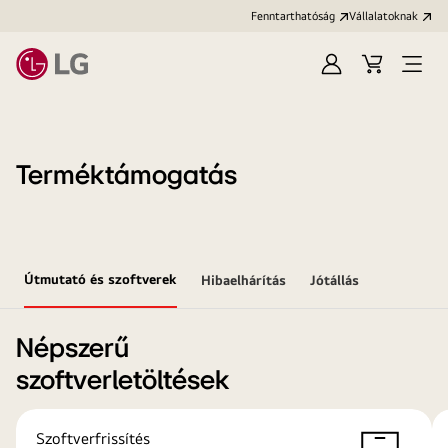
Fenntarthatóság
Vállalatoknak
Bejelentkezés
Kosár
Menü
megn
Terméktámogatás
Útmutató és szoftverek
Hibaelhárítás
Jótállás
Népszerű
szoftverletöltések
Szoftverfrissítés