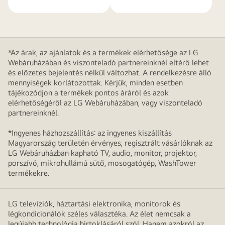
*Az árak, az ajánlatok és a termékek elérhetősége az LG
Webáruházában és viszonteladó partnereinknél eltérő lehet
és előzetes bejelentés nélkül változhat. A rendelkezésre álló
mennyiségek korlátozottak. Kérjük, minden esetben
tájékozódjon a termékek pontos áráról és azok
elérhetőségéről az LG Webáruházában, vagy viszonteladó
partnereinknél.
*Ingyenes házhozszállítás: az ingyenes kiszállítás
Magyarország területén érvényes, regisztrált vásárlóknak az
LG Webáruházban kapható TV, audio, monitor, projektor,
porszívó, mikrohullámú sütő, mosogatógép, WashTower
termékekre.
LG televíziók, háztartási elektronika, monitorok és
légkondicionálók széles választéka. Az élet nemcsak a
legújabb technológia birtoklásáról szól. Hanem azokról az