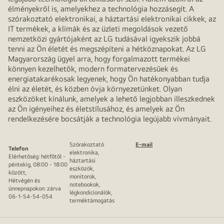
élményekről is, amelyekhez a technológia hozzásegít. A
szórakoztató elektronikai, a háztartási elektronikai cikkek, az
IT termékek, a klímák és az üzleti megoldások vezető
nemzetközi gyártójaként az LG tudásával igyekszik jobbá
tenni az Ön életét és megszépíteni a hétköznapokat. Az LG
Magyarország ügyel arra, hogy forgalmazott termékei
könnyen kezelhetők, modern formatervezésűek és
energiatakarékosak legyenek, hogy Ön hatékonyabban tudja
élni az életét, és közben óvja környezetünket. Olyan
eszközöket kínálunk, amelyek a lehető legjobban illeszkednek
az Ön igényeihez és életstílusához, és amelyek az Ön
rendelkezésére bocsátják a technológia legújabb vívmányait.
Szórakoztató
E-mail
Telefon
elektronika,
Elérhetőség: hétfőtől -
háztartási
péntekig, 08:00 - 18:00
eszközök,
között,
monitorok,
Hétvégén és
notebookok,
ünnepnapokon: zárva
légkondicionálók,
06-1-54-54-054
terméktámogatás