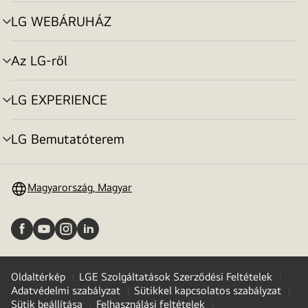
toggle
LG WEBÁRUHÁZ
menu
toggle
Az LG-ről
menu
toggle
LG EXPERIENCE
menu
toggle
LG Bemutatóterem
menu
toggle
Magyarország, Magyar
Oldaltérkép
LGE Szolgáltatások Szerződési Feltételek
Adatvédelmi szabályzat
Sütikkel kapcsolatos szabályzat
Sütik beállítása
Felhasználási feltételek