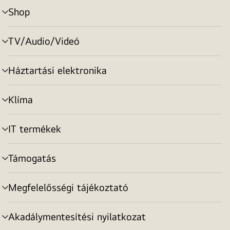
Shop
menu
toggle
TV/Audio/Videó
menu
toggle
Háztartási elektronika
menu
toggle
Klíma
menu
toggle
IT termékek
menu
toggle
Támogatás
menu
toggle
Megfelelősségi tájékoztató
menu
toggle
Akadálymentesítési nyilatkozat
menu