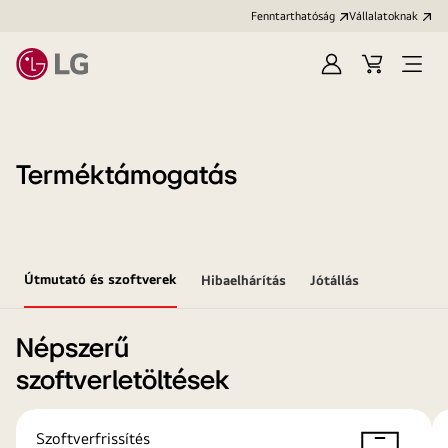
Fenntarthatóság
Vállalatoknak
Bejelentkezés
Kosár
Menü
megn
Terméktámogatás
Útmutató és szoftverek
Hibaelhárítás
Jótállás
Népszerű
szoftverletöltések
Szoftverfrissítés