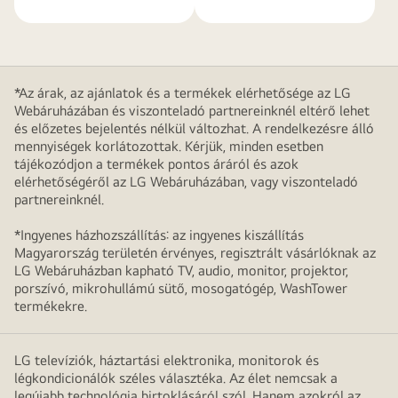
*Az árak, az ajánlatok és a termékek elérhetősége az LG
Webáruházában és viszonteladó partnereinknél eltérő lehet
és előzetes bejelentés nélkül változhat. A rendelkezésre álló
mennyiségek korlátozottak. Kérjük, minden esetben
tájékozódjon a termékek pontos áráról és azok
elérhetőségéről az LG Webáruházában, vagy viszonteladó
partnereinknél.
*Ingyenes házhozszállítás: az ingyenes kiszállítás
Magyarország területén érvényes, regisztrált vásárlóknak az
LG Webáruházban kapható TV, audio, monitor, projektor,
porszívó, mikrohullámú sütő, mosogatógép, WashTower
termékekre.
LG televíziók, háztartási elektronika, monitorok és
légkondicionálók széles választéka. Az élet nemcsak a
legújabb technológia birtoklásáról szól. Hanem azokról az