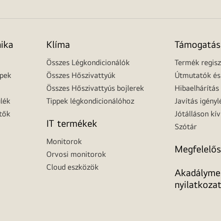
nika
Klíma
Támogatás
Összes Légkondicionálók
Termék regisz
épek
Összes Hőszivattyúk
Útmutatók és 
Összes Hőszivattyús bojlerek
Hibaelhárítás
lék
Tippek légkondicionálóhoz
Javítás igényl
tők
Jótálláson kív
IT termékek
Szótár
Monitorok
Megfelelős
Orvosi monitorok
Cloud eszközök
Akadálymen
nyilatkoza