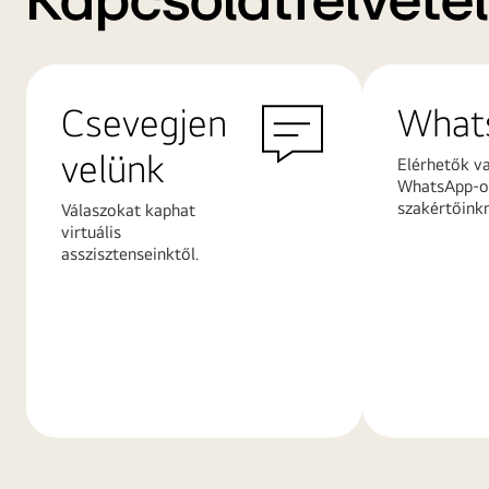
Kapcsolatfelvétel
Csevegjen
What
velünk
Elérhetők v
WhatsApp-on
szakértőink
Válaszokat kaphat
virtuális
asszisztenseinktől.
További
További
információk
információ