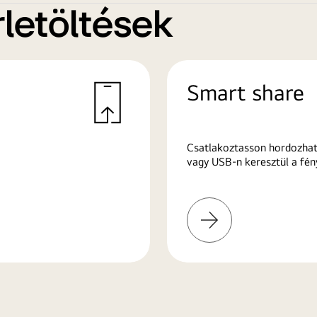
letöltések
Smart share
Csatlakoztasson hordozhat
vagy USB-n keresztül a fén
További
információk