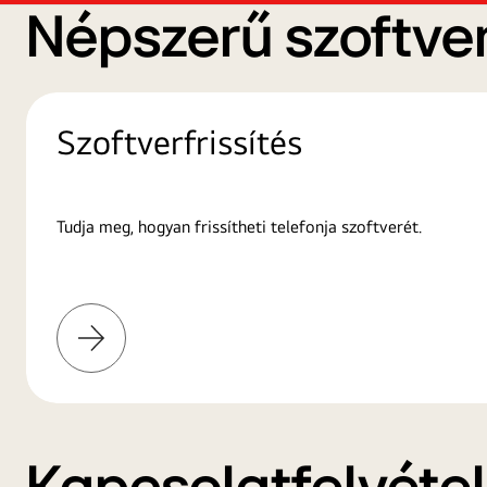
Népszerű szoftver
Szoftverfrissítés
Tudja meg, hogyan frissítheti telefonja szoftverét.
További
információk