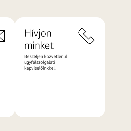
Hívjon
minket
Beszéljen közvetlenül
ügyfélszolgálati
képviselőinkkel.
További
információk