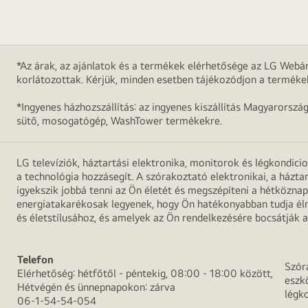
*Az árak, az ajánlatok és a termékek elérhetősége az LG Webár
korlátozottak. Kérjük, minden esetben tájékozódjon a terméke
*Ingyenes házhozszállítás: az ingyenes kiszállítás Magyarorszá
sütő, mosogatógép, WashTower termékekre.
LG televíziók, háztartási elektronika, monitorok és légkondici
a technológia hozzásegít. A szórakoztató elektronikai, a házta
igyekszik jobbá tenni az Ön életét és megszépíteni a hétközn
energiatakarékosak legyenek, hogy Ön hatékonyabban tudja élni
és életstílusához, és amelyek az Ön rendelkezésére bocsátják a
Telefon
Szór
Elérhetőség: hétfőtől - péntekig, 08:00 - 18:00 között,
eszk
Hétvégén és ünnepnapokon: zárva
légk
06-1-54-54-054