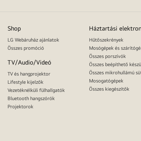
Shop
Háztartási elektro
LG Webáruház ajánlatok
Hűtőszekrények
Összes promóció
Mosógépek és szárítóg
Összes porszívók
TV/Audio/Videó
Összes beépíthető készü
Összes mikrohullámú sü
TV és hangprojektor
Mosogatógépek
Lifestyle kijelzők
Összes kiegészítők
Vezetéknélküli fülhallgatók
Bluetooth hangszórók
Projektorok