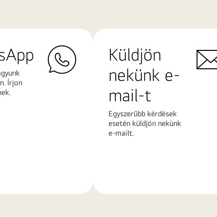
sApp
Küldjön
nekünk e-
agyunk
. Írjon
mail-t
nek.
Egyszerűbb kérdések
esetén küldjön nekünk
e-mailt.
További
k
információk