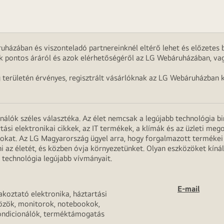
uházában és viszonteladó partnereinknél eltérő lehet és előzetes b
k pontos áráról és azok elérhetőségéről az LG Webáruházában, vag
g területén érvényes, regisztrált vásárlóknak az LG Webáruházban k
onálók széles választéka. Az élet nemcsak a legújabb technológia b
rtási elektronikai cikkek, az IT termékek, a klímák és az üzleti m
apokat. Az LG Magyarország ügyel arra, hogy forgalmazott termék
 az életét, és közben óvja környezetünket. Olyan eszközöket kínál
 technológia legújabb vívmányait.
E-mail
akoztató elektronika, háztartási
özök, monitorok, notebookok,
ondicionálók, terméktámogatás