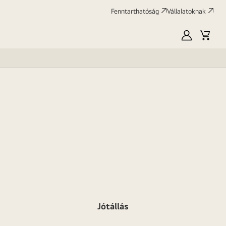
Fenntarthatóság
Vállalatoknak
Saját
Kosár
LG
Jótállás