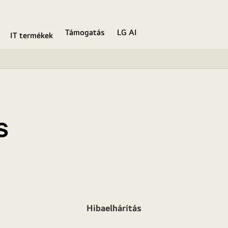
Támogatás
LG AI
IT termékek
s
Hibaelhárítás