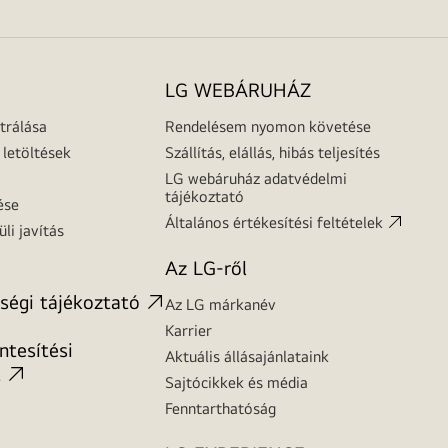
LG WEBÁRUHÁZ
trálása
Rendelésem nyomon követése
letöltések
Szállítás, elállás, hibás teljesítés
LG webáruház adatvédelmi
tájékoztató
ése
Általános értékesítési feltételek
üli javítás
Az LG-ről
ségi tájékoztató
Az LG márkanév
Karrier
tesítési
Aktuális állásajánlataink
t
Sajtócikkek és média
Fenntarthatóság