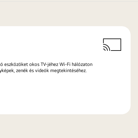
ó eszközöket okos TV-jéhez Wi-Fi hálózaton
yképek, zenék és videók megtekintéséhez.