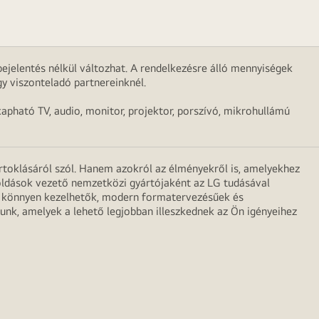
ejelentés nélkül változhat. A rendelkezésre álló mennyiségek
y viszonteladó partnereinknél.
apható TV, audio, monitor, projektor, porszívó, mikrohullámú
irtoklásáról szól. Hanem azokról az élményekről is, amelyekhez
egoldások vezető nemzetközi gyártójaként az LG tudásával
ei könnyen kezelhetők, modern formatervezésűek és
unk, amelyek a lehető legjobban illeszkednek az Ön igényeihez