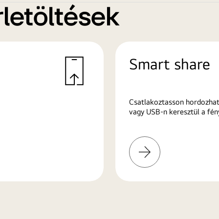
letöltések
Smart share
Csatlakoztasson hordozhat
vagy USB-n keresztül a fén
További
információk