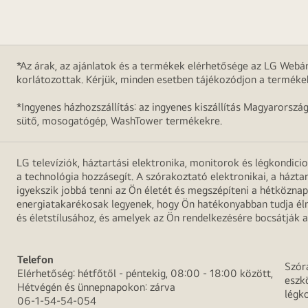
*Az árak, az ajánlatok és a termékek elérhetősége az LG Webár
korlátozottak. Kérjük, minden esetben tájékozódjon a terméke
*Ingyenes házhozszállítás: az ingyenes kiszállítás Magyarorszá
sütő, mosogatógép, WashTower termékekre.
LG televíziók, háztartási elektronika, monitorok és légkondici
a technológia hozzásegít. A szórakoztató elektronikai, a házta
igyekszik jobbá tenni az Ön életét és megszépíteni a hétközn
energiatakarékosak legyenek, hogy Ön hatékonyabban tudja élni
és életstílusához, és amelyek az Ön rendelkezésére bocsátják a
Telefon
Szór
Elérhetőség: hétfőtől - péntekig, 08:00 - 18:00 között,
eszk
Hétvégén és ünnepnapokon: zárva
légk
06-1-54-54-054