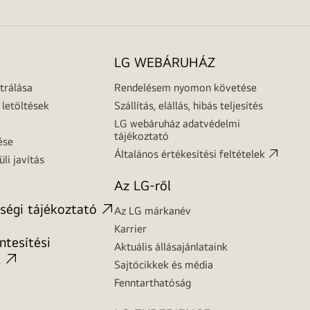
LG WEBÁRUHÁZ
trálása
Rendelésem nyomon követése
letöltések
Szállítás, elállás, hibás teljesítés
LG webáruház adatvédelmi
tájékoztató
ése
Általános értékesítési feltételek
üli javítás
Az LG-ről
ségi tájékoztató
Az LG márkanév
Karrier
tesítési
Aktuális állásajánlataink
t
Sajtócikkek és média
Fenntarthatóság