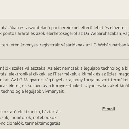
uházában és viszonteladó partnereinknél eltérő lehet és előzetes b
k pontos áráról és azok elérhetőségéről az LG Webáruházában, vag
g területén érvényes, regisztrált vásárlóknak az LG Webáruházban k
onálók széles választéka. Az élet nemcsak a legújabb technológia b
rtási elektronikai cikkek, az IT termékek, a klímák és az üzleti m
apokat. Az LG Magyarország ügyel arra, hogy forgalmazott termék
 az életét, és közben óvja környezetünket. Olyan eszközöket kínál
 technológia legújabb vívmányait.
E-mail
akoztató elektronika, háztartási
özök, monitorok, notebookok,
ondicionálók, terméktámogatás