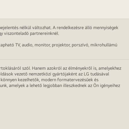
ejelentés nélkül változhat. A rendelkezésre álló mennyiségek
y viszonteladó partnereinknél.
apható TV, audio, monitor, projektor, porszívó, mikrohullámú
irtoklásáról szól. Hanem azokról az élményekről is, amelyekhez
egoldások vezető nemzetközi gyártójaként az LG tudásával
ei könnyen kezelhetők, modern formatervezésűek és
unk, amelyek a lehető legjobban illeszkednek az Ön igényeihez