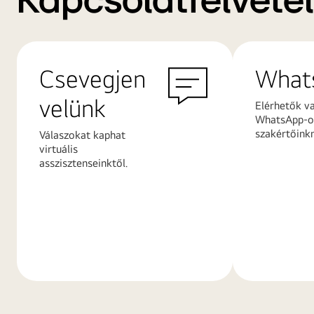
Kapcsolatfelvétel
Csevegjen
What
velünk
Elérhetők v
WhatsApp-on
szakértőink
Válaszokat kaphat
virtuális
asszisztenseinktől.
További
További
információk
információ