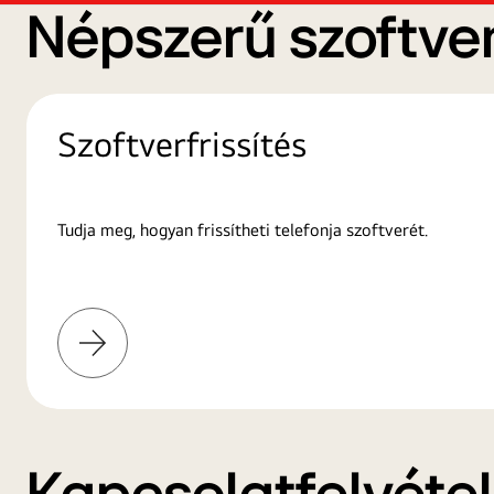
Népszerű szoftver
Szoftverfrissítés
Tudja meg, hogyan frissítheti telefonja szoftverét.
További
információk