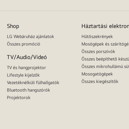
Shop
Háztartási elektro
LG Webáruház ajánlatok
Hűtőszekrények
Összes promóció
Mosógépek és szárítóg
Összes porszívók
TV/Audio/Videó
Összes beépíthető készü
Összes mikrohullámú sü
TV és hangprojektor
Mosogatógépek
Lifestyle kijelzők
Összes kiegészítők
Vezetéknélküli fülhallgatók
Bluetooth hangszórók
Projektorok