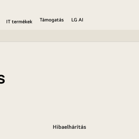
Támogatás
LG AI
IT termékek
s
Hibaelhárítás