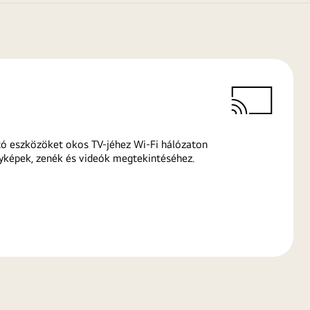
ó eszközöket okos TV-jéhez Wi-Fi hálózaton
yképek, zenék és videók megtekintéséhez.