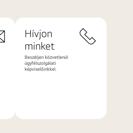
Hívjon
minket
Beszéljen közvetlenül
ügyfélszolgálati
képviselőinkkel.
További
információk