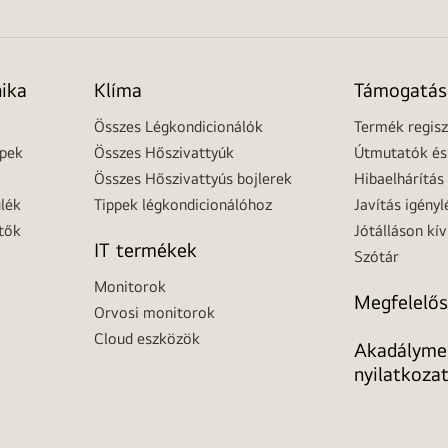
nika
Klíma
Támogatás
Összes Légkondicionálók
Termék regisz
épek
Összes Hőszivattyúk
Útmutatók és 
Összes Hőszivattyús bojlerek
Hibaelhárítás
lék
Tippek légkondicionálóhoz
Javítás igényl
tők
Jótálláson kív
IT termékek
Szótár
Monitorok
Megfelelős
Orvosi monitorok
Cloud eszközök
Akadálymen
nyilatkoza