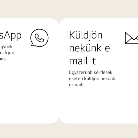
sApp
Küldjön
nekünk e-
agyunk
. Írjon
mail-t
nek.
Egyszerűbb kérdések
esetén küldjön nekünk
e-mailt.
További
k
információk