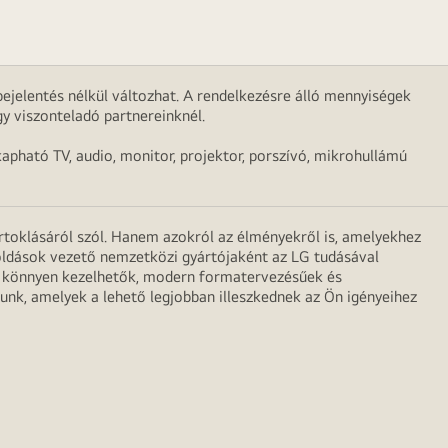
ejelentés nélkül változhat. A rendelkezésre álló mennyiségek
y viszonteladó partnereinknél.
apható TV, audio, monitor, projektor, porszívó, mikrohullámú
irtoklásáról szól. Hanem azokról az élményekről is, amelyekhez
egoldások vezető nemzetközi gyártójaként az LG tudásával
ei könnyen kezelhetők, modern formatervezésűek és
unk, amelyek a lehető legjobban illeszkednek az Ön igényeihez