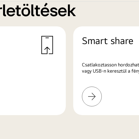
letöltések
Smart share
Csatlakoztasson hordozhat
vagy USB-n keresztül a fén
További
információk