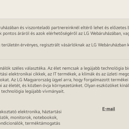
uházában és viszonteladó partnereinknél eltérő lehet és előzetes b
k pontos áráról és azok elérhetőségéről az LG Webáruházában, vag
g területén érvényes, regisztrált vásárlóknak az LG Webáruházban k
onálók széles választéka. Az élet nemcsak a legújabb technológia b
rtási elektronikai cikkek, az IT termékek, a klímák és az üzleti m
apokat. Az LG Magyarország ügyel arra, hogy forgalmazott termék
 az életét, és közben óvja környezetünket. Olyan eszközöket kínál
 technológia legújabb vívmányait.
E-mail
akoztató elektronika, háztartási
özök, monitorok, notebookok,
ondicionálók, terméktámogatás