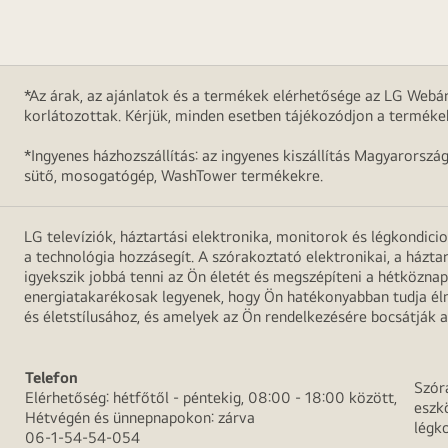
*Az árak, az ajánlatok és a termékek elérhetősége az LG Webár
korlátozottak. Kérjük, minden esetben tájékozódjon a terméke
*Ingyenes házhozszállítás: az ingyenes kiszállítás Magyarorszá
sütő, mosogatógép, WashTower termékekre.
LG televíziók, háztartási elektronika, monitorok és légkondici
a technológia hozzásegít. A szórakoztató elektronikai, a házta
igyekszik jobbá tenni az Ön életét és megszépíteni a hétközn
energiatakarékosak legyenek, hogy Ön hatékonyabban tudja élni
és életstílusához, és amelyek az Ön rendelkezésére bocsátják a
Telefon
Szór
Elérhetőség: hétfőtől - péntekig, 08:00 - 18:00 között,
eszk
Hétvégén és ünnepnapokon: zárva
légk
06-1-54-54-054