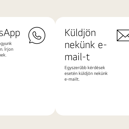
sApp
Küldjön
nekünk e-
agyunk
. Írjon
mail-t
nek.
Egyszerűbb kérdések
esetén küldjön nekünk
e-mailt.
További
k
információk