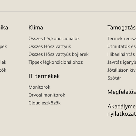
nika
Klíma
Támogatás
Összes Légkondicionálók
Termék regisz
épek
Összes Hőszivattyúk
Útmutatók és 
Összes Hőszivattyús bojlerek
Hibaelhárítás
lék
Tippek légkondicionálóhoz
Javítás igényl
tők
Jótálláson kív
IT termékek
Szótár
Monitorok
Megfelelős
Orvosi monitorok
Cloud eszközök
Akadálymen
nyilatkoza