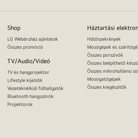
Shop
Háztartási elektro
LG Webáruház ajánlatok
Hűtőszekrények
Összes promóció
Mosógépek és szárítóg
Összes porszívók
TV/Audio/Videó
Összes beépíthető készü
Összes mikrohullámú sü
TV és hangprojektor
Mosogatógépek
Lifestyle kijelzők
Összes kiegészítők
Vezetéknélküli fülhallgatók
Bluetooth hangszórók
Projektorok