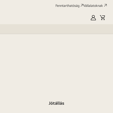
Fenntarthatóság
Vállalatoknak
Saját
Kosár
LG
Jótállás