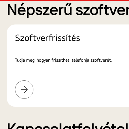
Népszerű szoftver
Szoftverfrissítés
Tudja meg, hogyan frissítheti telefonja szoftverét.
További
információk