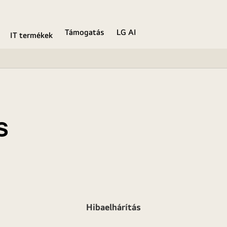
Támogatás
LG AI
IT termékek
s
Hibaelhárítás