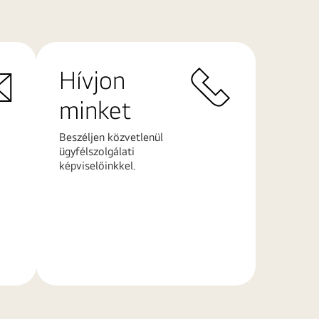
Hívjon
minket
Beszéljen közvetlenül
ügyfélszolgálati
képviselőinkkel.
További
információk