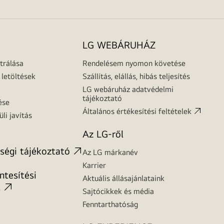
LG WEBÁRUHÁZ
trálása
Rendelésem nyomon követése
letöltések
Szállítás, elállás, hibás teljesítés
LG webáruház adatvédelmi
tájékoztató
ése
Általános értékesítési feltételek
üli javítás
Az LG-ről
ségi tájékoztató
Az LG márkanév
Karrier
tesítési
Aktuális állásajánlataink
t
Sajtócikkek és média
Fenntarthatóság