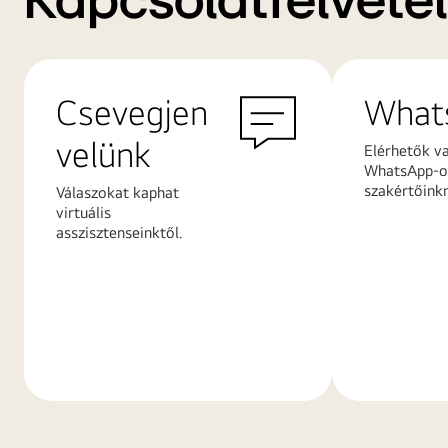
Kapcsolatfelvétel
Csevegjen
What
velünk
Elérhetők v
WhatsApp-on
szakértőink
Válaszokat kaphat
virtuális
asszisztenseinktől.
További
További
információk
információ