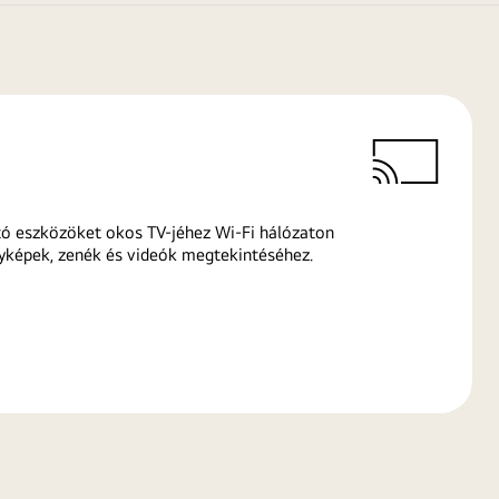
ó eszközöket okos TV-jéhez Wi-Fi hálózaton
yképek, zenék és videók megtekintéséhez.