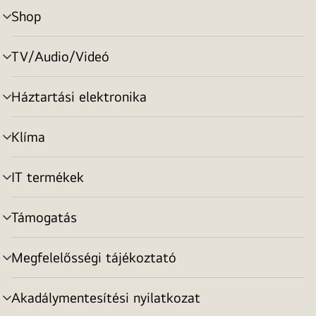
Shop
menu
toggle
TV/Audio/Videó
menu
toggle
Háztartási elektronika
menu
toggle
Klíma
menu
toggle
IT termékek
menu
toggle
Támogatás
menu
toggle
Megfelelősségi tájékoztató
menu
toggle
Akadálymentesítési nyilatkozat
menu