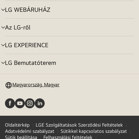
toggle
LG WEBÁRUHÁZ
menu
toggle
Az LG-ről
menu
toggle
LG EXPERIENCE
menu
toggle
LG Bemutatóterem
menu
toggle
Magyarország, Magyar
Oldaltérkép
LGE Szolgáltatások Szerződési Feltételek
Adatvédelmi szabályzat
Sütikkel kapcsolatos szabályzat
Sütik beállítása
Felhasználási feltételek