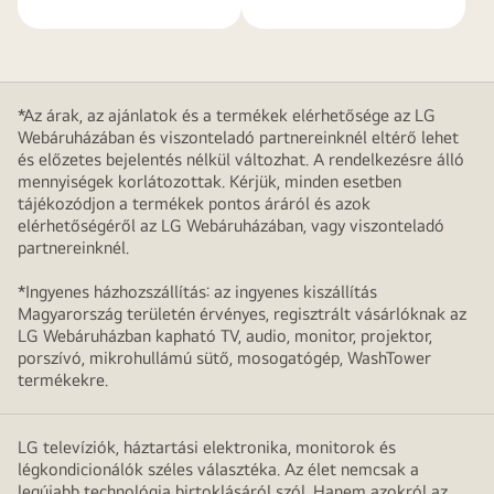
*Az árak, az ajánlatok és a termékek elérhetősége az LG
Webáruházában és viszonteladó partnereinknél eltérő lehet
és előzetes bejelentés nélkül változhat. A rendelkezésre álló
mennyiségek korlátozottak. Kérjük, minden esetben
tájékozódjon a termékek pontos áráról és azok
elérhetőségéről az LG Webáruházában, vagy viszonteladó
partnereinknél.
*Ingyenes házhozszállítás: az ingyenes kiszállítás
Magyarország területén érvényes, regisztrált vásárlóknak az
LG Webáruházban kapható TV, audio, monitor, projektor,
porszívó, mikrohullámú sütő, mosogatógép, WashTower
termékekre.
LG televíziók, háztartási elektronika, monitorok és
légkondicionálók széles választéka. Az élet nemcsak a
legújabb technológia birtoklásáról szól. Hanem azokról az