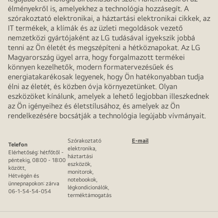
élményekről is, amelyekhez a technológia hozzásegít. A
szórakoztató elektronikai, a háztartási elektronikai cikkek, az
IT termékek, a klímák és az üzleti megoldások vezető
nemzetközi gyártójaként az LG tudásával igyekszik jobbá
tenni az Ön életét és megszépíteni a hétköznapokat. Az LG
Magyarország ügyel arra, hogy forgalmazott termékei
könnyen kezelhetők, modern formatervezésűek és
energiatakarékosak legyenek, hogy Ön hatékonyabban tudja
élni az életét, és közben óvja környezetünket. Olyan
eszközöket kínálunk, amelyek a lehető legjobban illeszkednek
az Ön igényeihez és életstílusához, és amelyek az Ön
rendelkezésére bocsátják a technológia legújabb vívmányait.
Szórakoztató
E-mail
Telefon
elektronika,
Elérhetőség: hétfőtől -
háztartási
péntekig, 08:00 - 18:00
eszközök,
között,
monitorok,
Hétvégén és
notebookok,
ünnepnapokon: zárva
légkondicionálók,
06-1-54-54-054
terméktámogatás