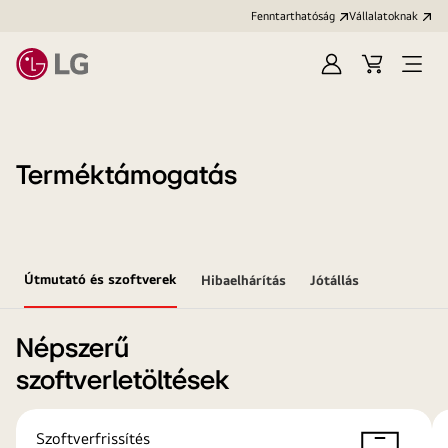
Fenntarthatóság
Vállalatoknak
Bejelentkezés
Kosár
Menü
megn
Terméktámogatás
Útmutató és szoftverek
Hibaelhárítás
Jótállás
Népszerű
szoftverletöltések
Szoftverfrissítés