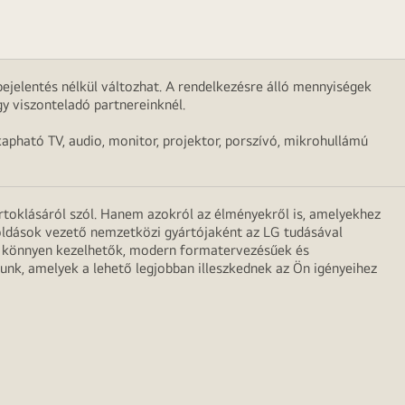
ejelentés nélkül változhat. A rendelkezésre álló mennyiségek
y viszonteladó partnereinknél.
apható TV, audio, monitor, projektor, porszívó, mikrohullámú
irtoklásáról szól. Hanem azokról az élményekről is, amelyekhez
egoldások vezető nemzetközi gyártójaként az LG tudásával
ei könnyen kezelhetők, modern formatervezésűek és
unk, amelyek a lehető legjobban illeszkednek az Ön igényeihez