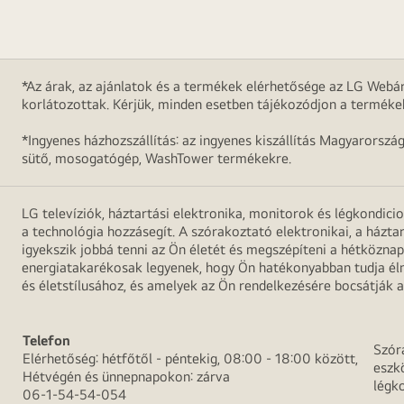
*Az árak, az ajánlatok és a termékek elérhetősége az LG Webár
korlátozottak. Kérjük, minden esetben tájékozódjon a terméke
*Ingyenes házhozszállítás: az ingyenes kiszállítás Magyarorszá
sütő, mosogatógép, WashTower termékekre.
LG televíziók, háztartási elektronika, monitorok és légkondici
a technológia hozzásegít. A szórakoztató elektronikai, a házta
igyekszik jobbá tenni az Ön életét és megszépíteni a hétközn
energiatakarékosak legyenek, hogy Ön hatékonyabban tudja élni
és életstílusához, és amelyek az Ön rendelkezésére bocsátják a
Telefon
Szór
Elérhetőség: hétfőtől - péntekig, 08:00 - 18:00 között,
eszk
Hétvégén és ünnepnapokon: zárva
légk
06-1-54-54-054