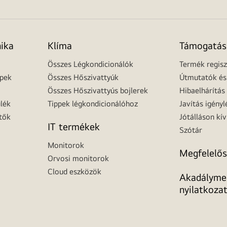
nika
Klíma
Támogatás
Összes Légkondicionálók
Termék regisz
épek
Összes Hőszivattyúk
Útmutatók és 
Összes Hőszivattyús bojlerek
Hibaelhárítás
lék
Tippek légkondicionálóhoz
Javítás igényl
tők
Jótálláson kív
IT termékek
Szótár
Monitorok
Megfelelős
Orvosi monitorok
Cloud eszközök
Akadálymen
nyilatkoza