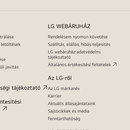
LG WEBÁRUHÁZ
trálása
Rendelésem nyomon követése
letöltések
Szállítás, elállás, hibás teljesítés
LG webáruház adatvédelmi
tájékoztató
ése
Általános értékesítési feltételek
üli javítás
Az LG-ről
ségi tájékoztató
Az LG márkanév
Karrier
tesítési
Aktuális állásajánlataink
t
Sajtócikkek és média
Fenntarthatóság