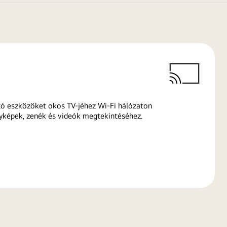
ó eszközöket okos TV-jéhez Wi-Fi hálózaton
yképek, zenék és videók megtekintéséhez.