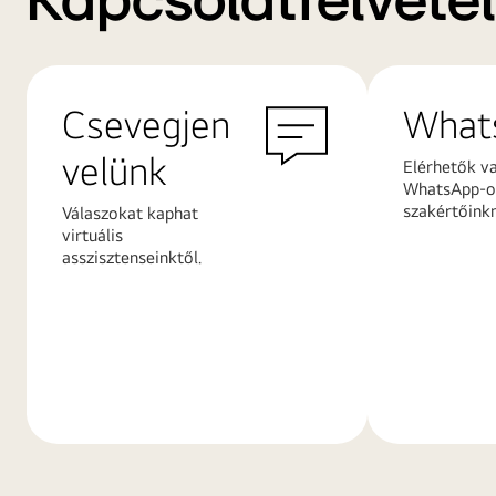
Kapcsolatfelvétel
Csevegjen
What
velünk
Elérhetők v
WhatsApp-on
szakértőink
Válaszokat kaphat
virtuális
asszisztenseinktől.
További
További
információk
információ