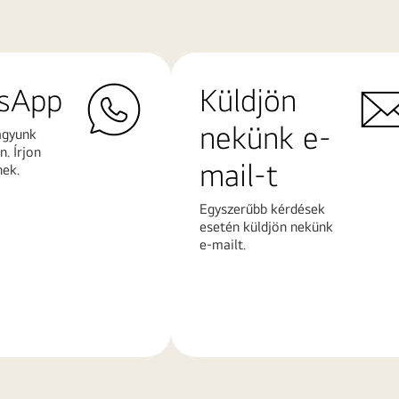
sApp
Küldjön
nekünk e-
agyunk
. Írjon
mail-t
nek.
Egyszerűbb kérdések
esetén küldjön nekünk
e-mailt.
További
k
információk