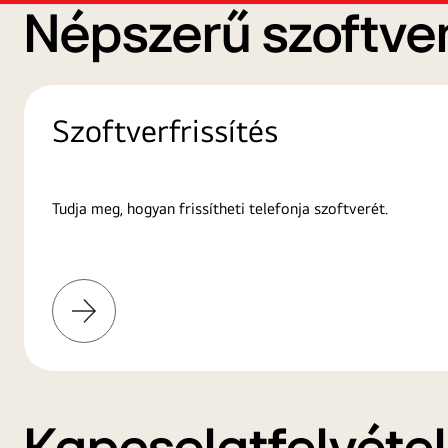
Népszerű szoftver
Szoftverfrissítés
Tudja meg, hogyan frissítheti telefonja szoftverét.
További
információk