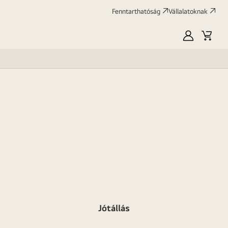
Fenntarthatóság
Vállalatoknak
Saját
Kosár
LG
Jótállás