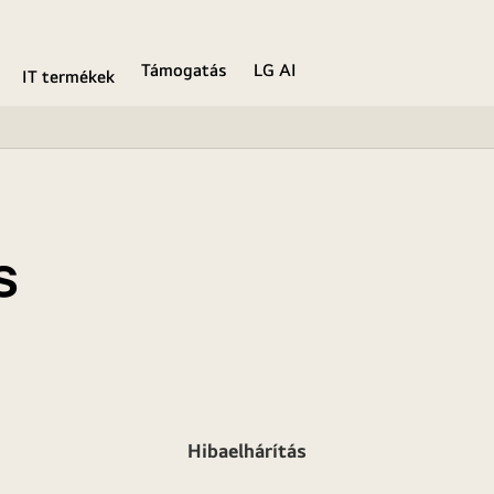
Támogatás
LG AI
IT termékek
s
Hibaelhárítás