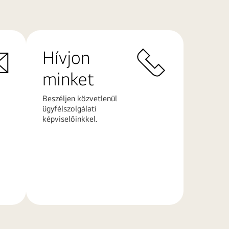
Hívjon
minket
Beszéljen közvetlenül
ügyfélszolgálati
képviselőinkkel.
További
információk