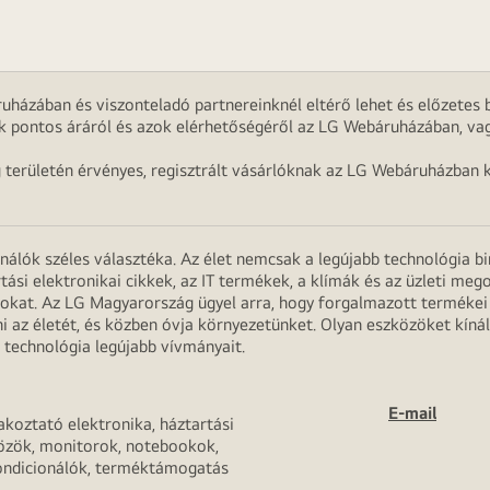
uházában és viszonteladó partnereinknél eltérő lehet és előzetes b
k pontos áráról és azok elérhetőségéről az LG Webáruházában, vag
g területén érvényes, regisztrált vásárlóknak az LG Webáruházban k
onálók széles választéka. Az élet nemcsak a legújabb technológia b
rtási elektronikai cikkek, az IT termékek, a klímák és az üzleti m
apokat. Az LG Magyarország ügyel arra, hogy forgalmazott termék
 az életét, és közben óvja környezetünket. Olyan eszközöket kínál
 technológia legújabb vívmányait.
E-mail
akoztató elektronika, háztartási
özök, monitorok, notebookok,
ondicionálók, terméktámogatás