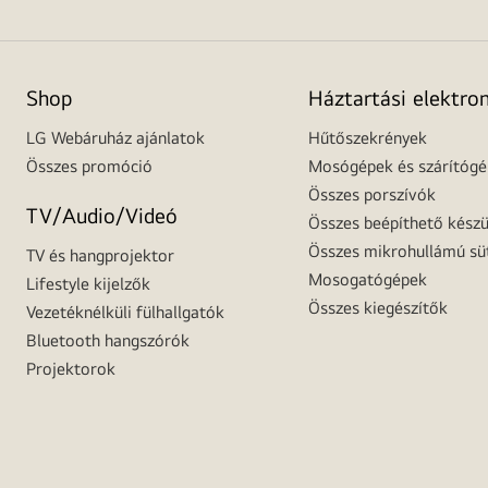
Shop
Háztartási elektro
LG Webáruház ajánlatok
Hűtőszekrények
Összes promóció
Mosógépek és szárítóg
Összes porszívók
TV/Audio/Videó
Összes beépíthető készü
Összes mikrohullámú sü
TV és hangprojektor
Mosogatógépek
Lifestyle kijelzők
Összes kiegészítők
Vezetéknélküli fülhallgatók
Bluetooth hangszórók
Projektorok