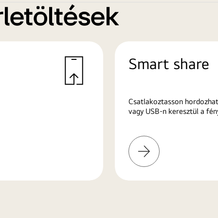
letöltések
Smart share
Csatlakoztasson hordozhat
vagy USB-n keresztül a fén
További
információk