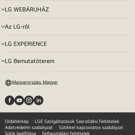
toggle
LG WEBÁRUHÁZ
menu
toggle
Az LG-ről
menu
toggle
LG EXPERIENCE
menu
toggle
LG Bemutatóterem
menu
toggle
Magyarország, Magyar
Oldaltérkép
LGE Szolgáltatások Szerződési Feltételek
Adatvédelmi szabályzat
Sütikkel kapcsolatos szabályzat
Sütik beállítása
Felhasználási feltételek