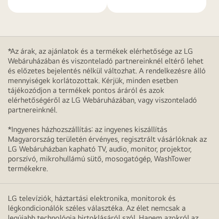
*Az árak, az ajánlatok és a termékek elérhetősége az LG
Webáruházában és viszonteladó partnereinknél eltérő lehet
és előzetes bejelentés nélkül változhat. A rendelkezésre álló
mennyiségek korlátozottak. Kérjük, minden esetben
tájékozódjon a termékek pontos áráról és azok
elérhetőségéről az LG Webáruházában, vagy viszonteladó
partnereinknél.
*Ingyenes házhozszállítás: az ingyenes kiszállítás
Magyarország területén érvényes, regisztrált vásárlóknak az
LG Webáruházban kapható TV, audio, monitor, projektor,
porszívó, mikrohullámú sütő, mosogatógép, WashTower
termékekre.
LG televíziók, háztartási elektronika, monitorok és
légkondicionálók széles választéka. Az élet nemcsak a
legújabb technológia birtoklásáról szól. Hanem azokról az