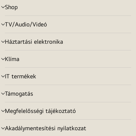
Shop
menu
toggle
TV/Audio/Videó
menu
toggle
Háztartási elektronika
menu
toggle
Klíma
menu
toggle
IT termékek
menu
toggle
Támogatás
menu
toggle
Megfelelősségi tájékoztató
menu
toggle
Akadálymentesítési nyilatkozat
menu