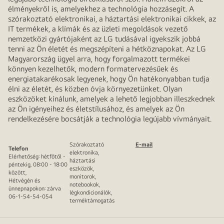
élményekről is, amelyekhez a technológia hozzásegít. A
szórakoztató elektronikai, a háztartási elektronikai cikkek, az
IT termékek, a klímák és az üzleti megoldások vezető
nemzetközi gyártójaként az LG tudásával igyekszik jobbá
tenni az Ön életét és megszépíteni a hétköznapokat. Az LG
Magyarország ügyel arra, hogy forgalmazott termékei
könnyen kezelhetők, modern formatervezésűek és
energiatakarékosak legyenek, hogy Ön hatékonyabban tudja
élni az életét, és közben óvja környezetünket. Olyan
eszközöket kínálunk, amelyek a lehető legjobban illeszkednek
az Ön igényeihez és életstílusához, és amelyek az Ön
rendelkezésére bocsátják a technológia legújabb vívmányait.
Szórakoztató
E-mail
Telefon
elektronika,
Elérhetőség: hétfőtől -
háztartási
péntekig, 08:00 - 18:00
eszközök,
között,
monitorok,
Hétvégén és
notebookok,
ünnepnapokon: zárva
légkondicionálók,
06-1-54-54-054
terméktámogatás