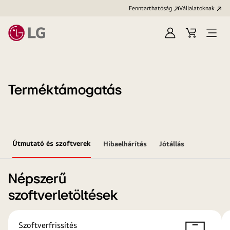
Fenntarthatóság
Vállalatoknak
Bejelentkezés
Kosár
Menü
megn
Terméktámogatás
Útmutató és szoftverek
Hibaelhárítás
Jótállás
Népszerű
szoftverletöltések
Szoftverfrissítés