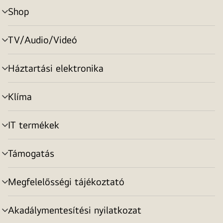
Shop
menu
toggle
TV/Audio/Videó
menu
toggle
Háztartási elektronika
menu
toggle
Klíma
menu
toggle
IT termékek
menu
toggle
Támogatás
menu
toggle
Megfelelősségi tájékoztató
menu
toggle
Akadálymentesítési nyilatkozat
menu