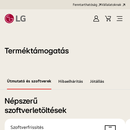
Fenntarthatóság
Vállalatoknak
Bejelentkezés
Kosár
Menü
megn
Terméktámogatás
Útmutató és szoftverek
Hibaelhárítás
Jótállás
Népszerű
szoftverletöltések
Szoftverfrissítés