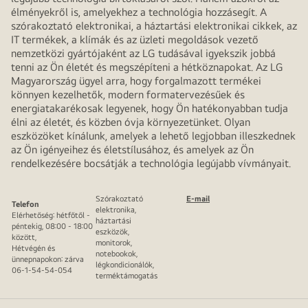
élményekről is, amelyekhez a technológia hozzásegít. A
szórakoztató elektronikai, a háztartási elektronikai cikkek, az
IT termékek, a klímák és az üzleti megoldások vezető
nemzetközi gyártójaként az LG tudásával igyekszik jobbá
tenni az Ön életét és megszépíteni a hétköznapokat. Az LG
Magyarország ügyel arra, hogy forgalmazott termékei
könnyen kezelhetők, modern formatervezésűek és
energiatakarékosak legyenek, hogy Ön hatékonyabban tudja
élni az életét, és közben óvja környezetünket. Olyan
eszközöket kínálunk, amelyek a lehető legjobban illeszkednek
az Ön igényeihez és életstílusához, és amelyek az Ön
rendelkezésére bocsátják a technológia legújabb vívmányait.
Szórakoztató
E-mail
Telefon
elektronika,
Elérhetőség: hétfőtől -
háztartási
péntekig, 08:00 - 18:00
eszközök,
között,
monitorok,
Hétvégén és
notebookok,
ünnepnapokon: zárva
légkondicionálók,
06-1-54-54-054
terméktámogatás