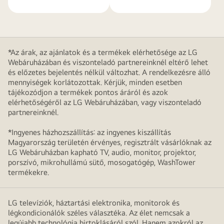
*Az árak, az ajánlatok és a termékek elérhetősége az LG
Webáruházában és viszonteladó partnereinknél eltérő lehet
és előzetes bejelentés nélkül változhat. A rendelkezésre álló
mennyiségek korlátozottak. Kérjük, minden esetben
tájékozódjon a termékek pontos áráról és azok
elérhetőségéről az LG Webáruházában, vagy viszonteladó
partnereinknél.
*Ingyenes házhozszállítás: az ingyenes kiszállítás
Magyarország területén érvényes, regisztrált vásárlóknak az
LG Webáruházban kapható TV, audio, monitor, projektor,
porszívó, mikrohullámú sütő, mosogatógép, WashTower
termékekre.
LG televíziók, háztartási elektronika, monitorok és
légkondicionálók széles választéka. Az élet nemcsak a
legújabb technológia birtoklásáról szól. Hanem azokról az