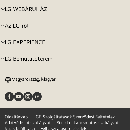
toggle
LG WEBÁRUHÁZ
menu
toggle
Az LG-ről
menu
toggle
LG EXPERIENCE
menu
toggle
LG Bemutatóterem
menu
toggle
Magyarország, Magyar
Oldaltérkép
LGE Szolgáltatások Szerződési Feltételek
Adatvédelmi szabályzat
Sütikkel kapcsolatos szabályzat
Sütik beállítása
Felhasználási feltételek