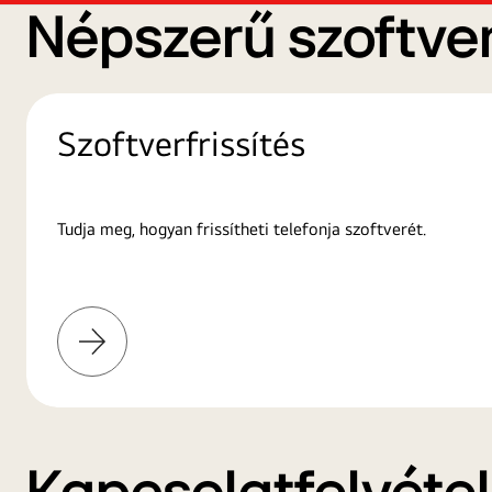
Népszerű szoftver
Szoftverfrissítés
Tudja meg, hogyan frissítheti telefonja szoftverét.
További
információk