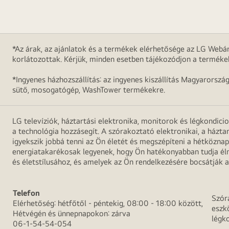
*Az árak, az ajánlatok és a termékek elérhetősége az LG Webár
korlátozottak. Kérjük, minden esetben tájékozódjon a terméke
*Ingyenes házhozszállítás: az ingyenes kiszállítás Magyarorszá
sütő, mosogatógép, WashTower termékekre.
LG televíziók, háztartási elektronika, monitorok és légkondici
a technológia hozzásegít. A szórakoztató elektronikai, a házta
igyekszik jobbá tenni az Ön életét és megszépíteni a hétközn
energiatakarékosak legyenek, hogy Ön hatékonyabban tudja élni
és életstílusához, és amelyek az Ön rendelkezésére bocsátják a
Telefon
Szór
Elérhetőség: hétfőtől - péntekig, 08:00 - 18:00 között,
eszk
Hétvégén és ünnepnapokon: zárva
légk
06-1-54-54-054