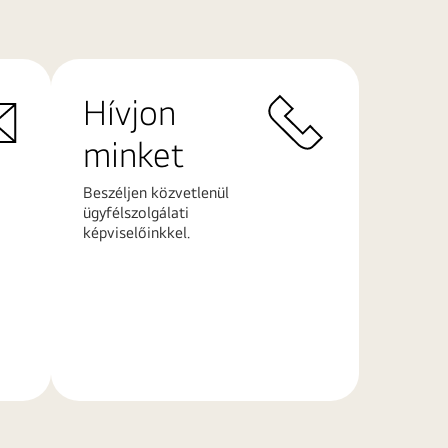
Hívjon
minket
Beszéljen közvetlenül
ügyfélszolgálati
képviselőinkkel.
További
információk