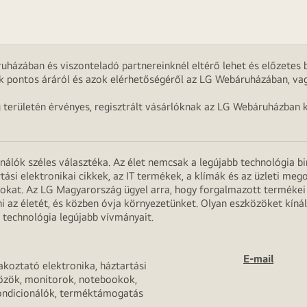
uházában és viszonteladó partnereinknél eltérő lehet és előzetes b
k pontos áráról és azok elérhetőségéről az LG Webáruházában, vag
g területén érvényes, regisztrált vásárlóknak az LG Webáruházban k
onálók széles választéka. Az élet nemcsak a legújabb technológia b
rtási elektronikai cikkek, az IT termékek, a klímák és az üzleti m
apokat. Az LG Magyarország ügyel arra, hogy forgalmazott termék
 az életét, és közben óvja környezetünket. Olyan eszközöket kínál
 technológia legújabb vívmányait.
E-mail
akoztató elektronika, háztartási
özök, monitorok, notebookok,
ondicionálók, terméktámogatás