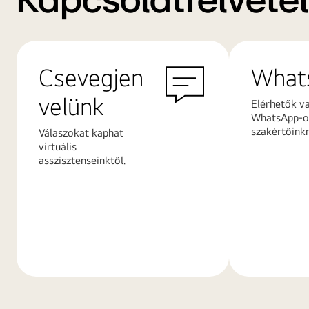
Kapcsolatfelvétel
Csevegjen
What
velünk
Elérhetők v
WhatsApp-on
szakértőink
Válaszokat kaphat
virtuális
asszisztenseinktől.
További
További
információk
információ