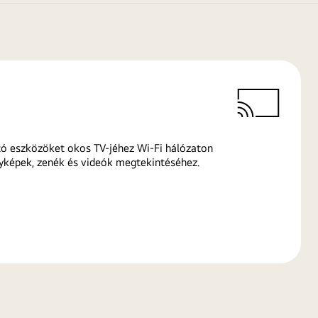
ó eszközöket okos TV-jéhez Wi-Fi hálózaton
yképek, zenék és videók megtekintéséhez.