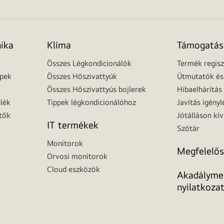
nika
Klíma
Támogatás
Összes Légkondicionálók
Termék regisz
épek
Összes Hőszivattyúk
Útmutatók és 
Összes Hőszivattyús bojlerek
Hibaelhárítás
lék
Tippek légkondicionálóhoz
Javítás igényl
tők
Jótálláson kív
IT termékek
Szótár
Monitorok
Megfelelős
Orvosi monitorok
Cloud eszközök
Akadálymen
nyilatkoza