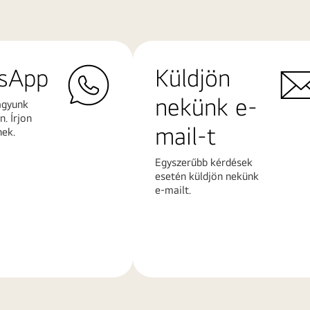
sApp
Küldjön
nekünk e-
agyunk
. Írjon
mail-t
nek.
Egyszerűbb kérdések
esetén küldjön nekünk
e-mailt.
További
k
információk