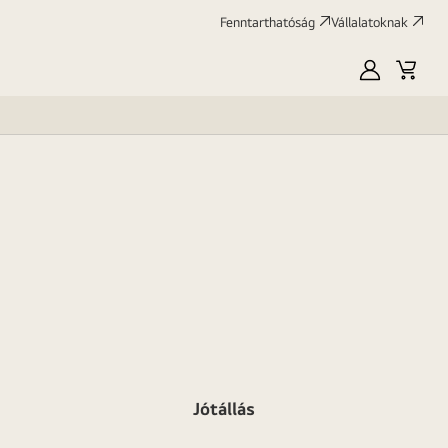
Fenntarthatóság
Vállalatoknak
Saját
Kosár
LG
Jótállás