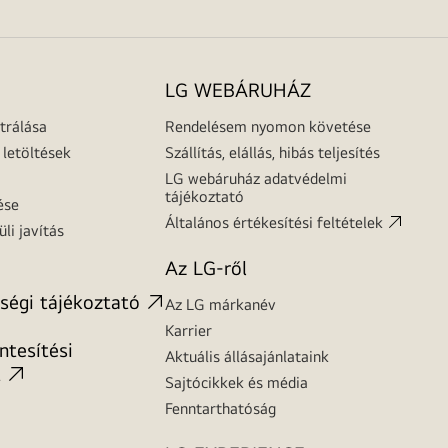
LG WEBÁRUHÁZ
trálása
Rendelésem nyomon követése
letöltések
Szállítás, elállás, hibás teljesítés
LG webáruház adatvédelmi
tájékoztató
ése
Általános értékesítési feltételek
üli javítás
Az LG-ről
ségi tájékoztató
Az LG márkanév
Karrier
tesítési
Aktuális állásajánlataink
t
Sajtócikkek és média
Fenntarthatóság