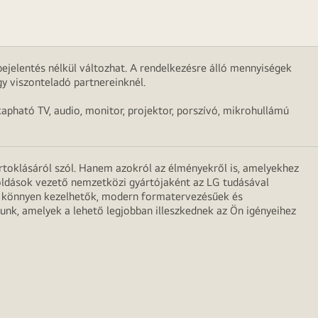
ejelentés nélkül változhat. A rendelkezésre álló mennyiségek
y viszonteladó partnereinknél.
apható TV, audio, monitor, projektor, porszívó, mikrohullámú
irtoklásáról szól. Hanem azokról az élményekről is, amelyekhez
egoldások vezető nemzetközi gyártójaként az LG tudásával
ei könnyen kezelhetők, modern formatervezésűek és
unk, amelyek a lehető legjobban illeszkednek az Ön igényeihez