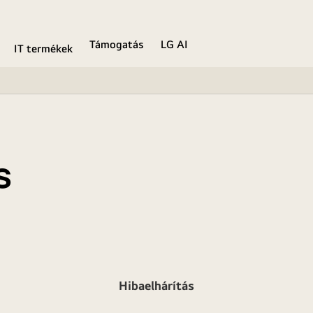
Támogatás
LG AI
IT termékek
s
Hibaelhárítás