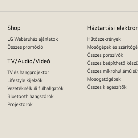
Shop
Háztartási elektro
LG Webáruház ajánlatok
Hűtőszekrények
Összes promóció
Mosógépek és szárítóg
Összes porszívók
TV/Audio/Videó
Összes beépíthető készü
Összes mikrohullámú sü
TV és hangprojektor
Mosogatógépek
Lifestyle kijelzők
Összes kiegészítők
Vezetéknélküli fülhallgatók
Bluetooth hangszórók
Projektorok