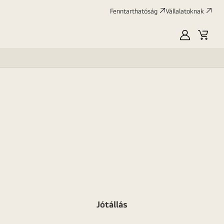
Fenntarthatóság
Vállalatoknak
Saját
Kosár
LG
Jótállás