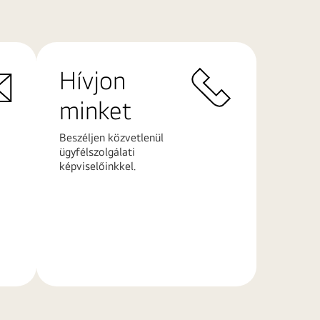
Hívjon
minket
Beszéljen közvetlenül
ügyfélszolgálati
képviselőinkkel.
További
információk