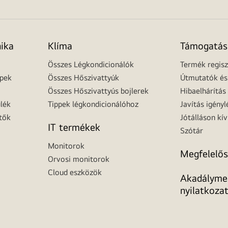
nika
Klíma
Támogatás
Összes Légkondicionálók
Termék regisz
épek
Összes Hőszivattyúk
Útmutatók és 
Összes Hőszivattyús bojlerek
Hibaelhárítás
lék
Tippek légkondicionálóhoz
Javítás igényl
tők
Jótálláson kív
IT termékek
Szótár
Monitorok
Megfelelős
Orvosi monitorok
Cloud eszközök
Akadálymen
nyilatkoza