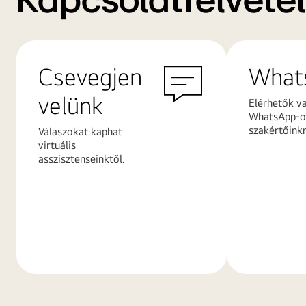
Kapcsolatfelvétel
Csevegjen
What
velünk
Elérhetők v
WhatsApp-on
szakértőink
Válaszokat kaphat
virtuális
asszisztenseinktől.
További
További
információk
információ