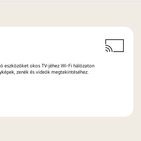
ó eszközöket okos TV-jéhez Wi-Fi hálózaton
yképek, zenék és videók megtekintéséhez.