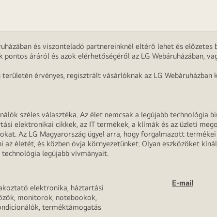
uházában és viszonteladó partnereinknél eltérő lehet és előzetes b
k pontos áráról és azok elérhetőségéről az LG Webáruházában, vag
g területén érvényes, regisztrált vásárlóknak az LG Webáruházban k
onálók széles választéka. Az élet nemcsak a legújabb technológia b
rtási elektronikai cikkek, az IT termékek, a klímák és az üzleti m
apokat. Az LG Magyarország ügyel arra, hogy forgalmazott termék
 az életét, és közben óvja környezetünket. Olyan eszközöket kínál
 technológia legújabb vívmányait.
E-mail
akoztató elektronika, háztartási
özök, monitorok, notebookok,
ondicionálók, terméktámogatás