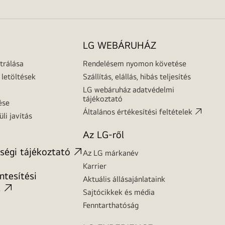
LG WEBÁRUHÁZ
trálása
Rendelésem nyomon követése
letöltések
Szállítás, elállás, hibás teljesítés
LG webáruház adatvédelmi
tájékoztató
ése
Általános értékesítési feltételek
üli javítás
Az LG-ről
ségi tájékoztató
Az LG márkanév
Karrier
tesítési
Aktuális állásajánlataink
t
Sajtócikkek és média
Fenntarthatóság