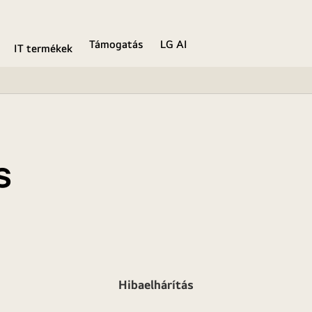
Támogatás
LG AI
IT termékek
s
Hibaelhárítás