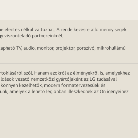
ejelentés nélkül változhat. A rendelkezésre álló mennyiségek
y viszonteladó partnereinknél.
apható TV, audio, monitor, projektor, porszívó, mikrohullámú
irtoklásáról szól. Hanem azokról az élményekről is, amelyekhez
egoldások vezető nemzetközi gyártójaként az LG tudásával
ei könnyen kezelhetők, modern formatervezésűek és
unk, amelyek a lehető legjobban illeszkednek az Ön igényeihez