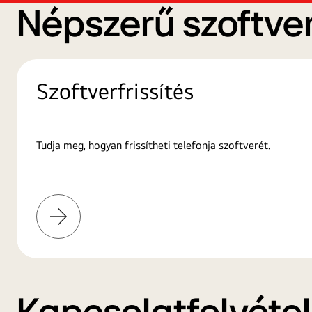
Népszerű szoftver
Szoftverfrissítés
Tudja meg, hogyan frissítheti telefonja szoftverét.
További
információk