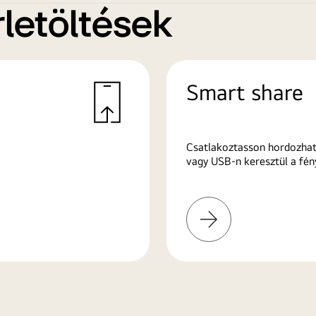
letöltések
Smart share
Csatlakoztasson hordozhat
vagy USB-n keresztül a fén
További
információk