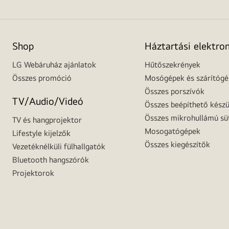
Shop
Háztartási elektro
LG Webáruház ajánlatok
Hűtőszekrények
Összes promóció
Mosógépek és szárítóg
Összes porszívók
TV/Audio/Videó
Összes beépíthető készü
Összes mikrohullámú sü
TV és hangprojektor
Mosogatógépek
Lifestyle kijelzők
Összes kiegészítők
Vezetéknélküli fülhallgatók
Bluetooth hangszórók
Projektorok