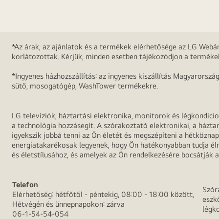
*Az árak, az ajánlatok és a termékek elérhetősége az LG Webár
korlátozottak. Kérjük, minden esetben tájékozódjon a terméke
*Ingyenes házhozszállítás: az ingyenes kiszállítás Magyarorszá
sütő, mosogatógép, WashTower termékekre.
LG televíziók, háztartási elektronika, monitorok és légkondici
a technológia hozzásegít. A szórakoztató elektronikai, a házta
igyekszik jobbá tenni az Ön életét és megszépíteni a hétközn
energiatakarékosak legyenek, hogy Ön hatékonyabban tudja élni
és életstílusához, és amelyek az Ön rendelkezésére bocsátják a
Telefon
Szór
Elérhetőség: hétfőtől - péntekig, 08:00 - 18:00 között,
eszk
Hétvégén és ünnepnapokon: zárva
légk
06-1-54-54-054