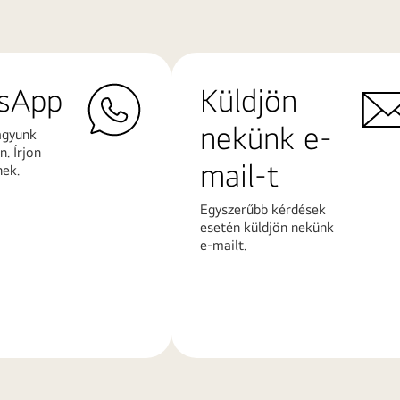
sApp
Küldjön
nekünk e-
agyunk
. Írjon
mail-t
nek.
Egyszerűbb kérdések
esetén küldjön nekünk
e-mailt.
További
k
információk