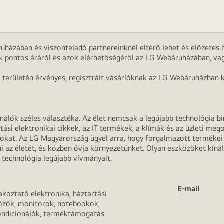
uházában és viszonteladó partnereinknél eltérő lehet és előzetes b
k pontos áráról és azok elérhetőségéről az LG Webáruházában, vag
g területén érvényes, regisztrált vásárlóknak az LG Webáruházban k
onálók széles választéka. Az élet nemcsak a legújabb technológia b
rtási elektronikai cikkek, az IT termékek, a klímák és az üzleti m
apokat. Az LG Magyarország ügyel arra, hogy forgalmazott termék
 az életét, és közben óvja környezetünket. Olyan eszközöket kínál
 technológia legújabb vívmányait.
E-mail
akoztató elektronika, háztartási
özök, monitorok, notebookok,
ondicionálók, terméktámogatás