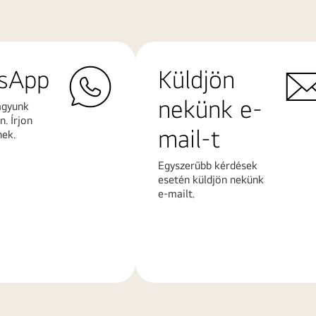
sApp
Küldjön
nekünk e-
agyunk
. Írjon
mail-t
nek.
Egyszerűbb kérdések
esetén küldjön nekünk
e-mailt.
További
k
információk