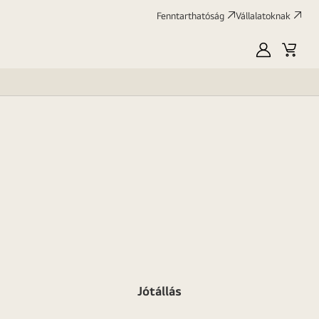
Fenntarthatóság
Vállalatoknak
Saját
Kosár
LG
Jótállás