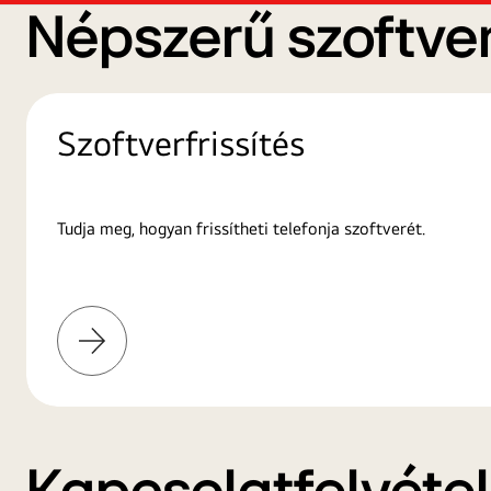
Népszerű szoftver
Szoftverfrissítés
Tudja meg, hogyan frissítheti telefonja szoftverét.
További
információk