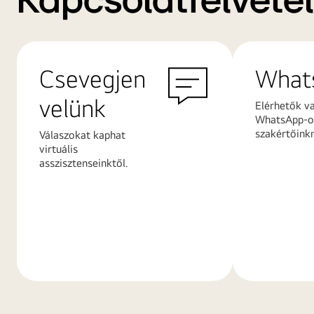
Kapcsolatfelvétel
Csevegjen
What
velünk
Elérhetők v
WhatsApp-on
szakértőink
Válaszokat kaphat
virtuális
asszisztenseinktől.
További
További
információk
információ