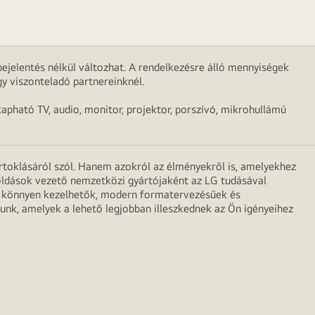
ejelentés nélkül változhat. A rendelkezésre álló mennyiségek
y viszonteladó partnereinknél.
apható TV, audio, monitor, projektor, porszívó, mikrohullámú
irtoklásáról szól. Hanem azokról az élményekről is, amelyekhez
egoldások vezető nemzetközi gyártójaként az LG tudásával
ei könnyen kezelhetők, modern formatervezésűek és
unk, amelyek a lehető legjobban illeszkednek az Ön igényeihez