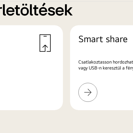
letöltések
Smart share
Csatlakoztasson hordozhat
vagy USB-n keresztül a fén
További
információk