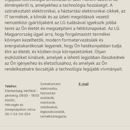
élményekről is, amelyekhez a technológia hozzásegít. A
szórakoztató elektronikai, a háztartási elektronikai cikkek, az
IT termékek, a klímák és az üzleti megoldások vezető
nemzetközi gyártójaként az LG tudásával igyekszik jobbá
tenni az Ön életét és megszépíteni a hétköznapokat. Az LG
Magyarország ügyel arra, hogy forgalmazott termékei
könnyen kezelhetők, modern formatervezésűek és
energiatakarékosak legyenek, hogy Ön hatékonyabban tudja
élni az életét, és közben óvja környezetünket. Olyan
eszközöket kínálunk, amelyek a lehető legjobban illeszkednek
az Ön igényeihez és életstílusához, és amelyek az Ön
rendelkezésére bocsátják a technológia legújabb vívmányait.
Szórakoztató
E-mail
Telefon
elektronika,
Elérhetőség: hétfőtől -
háztartási
péntekig, 08:00 - 18:00
eszközök,
között,
monitorok,
Hétvégén és
notebookok,
ünnepnapokon: zárva
légkondicionálók,
06-1-54-54-054
terméktámogatás