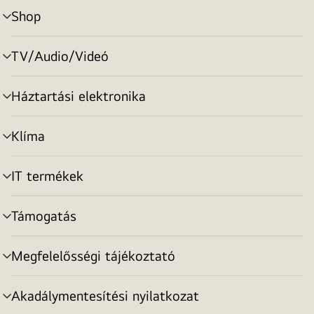
Shop
menu
toggle
TV/Audio/Videó
menu
toggle
Háztartási elektronika
menu
toggle
Klíma
menu
toggle
IT termékek
menu
toggle
Támogatás
menu
toggle
Megfelelősségi tájékoztató
menu
toggle
Akadálymentesítési nyilatkozat
menu