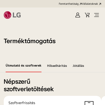
Fenntarthatóság
Vállalatoknak
Bejelentkezés
Kosár
Menü
megn
Terméktámogatás
Útmutató és szoftverek
Hibaelhárítás
Jótállás
Népszerű
szoftverletöltések
Szoftverfrissítés