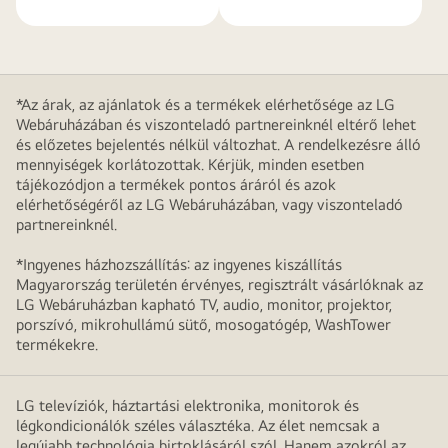
*Az árak, az ajánlatok és a termékek elérhetősége az LG
Webáruházában és viszonteladó partnereinknél eltérő lehet
és előzetes bejelentés nélkül változhat. A rendelkezésre álló
mennyiségek korlátozottak. Kérjük, minden esetben
tájékozódjon a termékek pontos áráról és azok
elérhetőségéről az LG Webáruházában, vagy viszonteladó
partnereinknél.
*Ingyenes házhozszállítás: az ingyenes kiszállítás
Magyarország területén érvényes, regisztrált vásárlóknak az
LG Webáruházban kapható TV, audio, monitor, projektor,
porszívó, mikrohullámú sütő, mosogatógép, WashTower
termékekre.
LG televíziók, háztartási elektronika, monitorok és
légkondicionálók széles választéka. Az élet nemcsak a
legújabb technológia birtoklásáról szól. Hanem azokról az