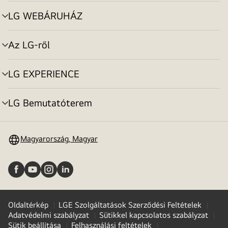
toggle
LG WEBÁRUHÁZ
menu
toggle
Az LG-ről
menu
toggle
LG EXPERIENCE
menu
toggle
LG Bemutatóterem
menu
toggle
Magyarország, Magyar
Oldaltérkép
LGE Szolgáltatások Szerződési Feltételek
Adatvédelmi szabályzat
Sütikkel kapcsolatos szabályzat
Sütik beállítása
Felhasználási feltételek