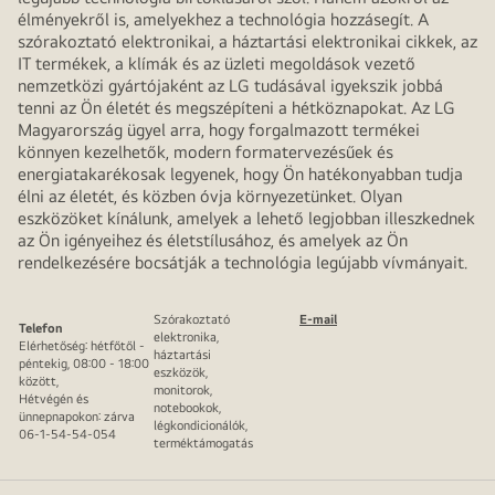
élményekről is, amelyekhez a technológia hozzásegít. A
szórakoztató elektronikai, a háztartási elektronikai cikkek, az
IT termékek, a klímák és az üzleti megoldások vezető
nemzetközi gyártójaként az LG tudásával igyekszik jobbá
tenni az Ön életét és megszépíteni a hétköznapokat. Az LG
Magyarország ügyel arra, hogy forgalmazott termékei
könnyen kezelhetők, modern formatervezésűek és
energiatakarékosak legyenek, hogy Ön hatékonyabban tudja
élni az életét, és közben óvja környezetünket. Olyan
eszközöket kínálunk, amelyek a lehető legjobban illeszkednek
az Ön igényeihez és életstílusához, és amelyek az Ön
rendelkezésére bocsátják a technológia legújabb vívmányait.
Szórakoztató
E-mail
Telefon
elektronika,
Elérhetőség: hétfőtől -
háztartási
péntekig, 08:00 - 18:00
eszközök,
között,
monitorok,
Hétvégén és
notebookok,
ünnepnapokon: zárva
légkondicionálók,
06-1-54-54-054
terméktámogatás