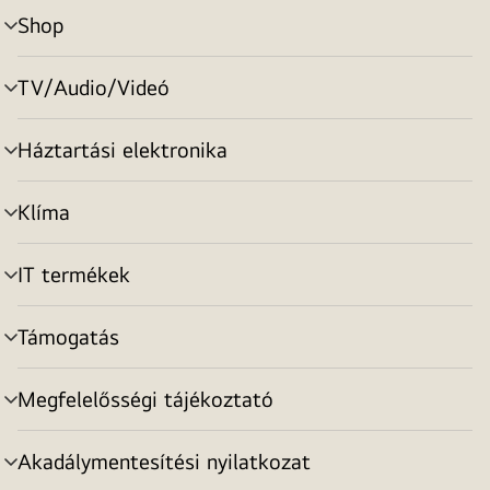
Shop
menu
toggle
TV/Audio/Videó
menu
toggle
Háztartási elektronika
menu
toggle
Klíma
menu
toggle
IT termékek
menu
toggle
Támogatás
menu
toggle
Megfelelősségi tájékoztató
menu
toggle
Akadálymentesítési nyilatkozat
menu