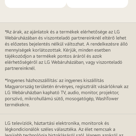
*Az árak, az ajánlatok és a termékek elérhetősége az LG
Webáruházában és viszonteladó partnereinknél eltérő lehet
és előzetes bejelentés nélkül változhat. A rendelkezésre álló
mennyiségek korlátozottak. Kérjük, minden esetben
tájékozódjon a termékek pontos áráról és azok
elérhetőségéről az LG Webáruházában, vagy viszonteladó
partnereinknél.
*Ingyenes házhozszállítás: az ingyenes kiszállítás
Magyarország területén érvényes, regisztrált vásárlóknak az
LG Webáruházban kapható TV, audio, monitor, projektor,
porszívó, mikrohullámú sütő, mosogatógép, WashTower
termékekre.
LG televíziók, háztartási elektronika, monitorok és
légkondicionálók széles választéka. Az élet nemcsak a
legújabb technológia birtoklásáról szól. Hanem azokról az