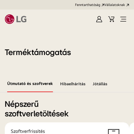
Fenntarthatóság
Vállalatoknak
Bejelentkezés
Kosár
Menü
megn
Terméktámogatás
Útmutató és szoftverek
Hibaelhárítás
Jótállás
Népszerű
szoftverletöltések
Szoftverfrissítés