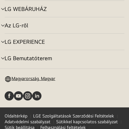
toggle
LG WEBÁRUHÁZ
menu
toggle
Az LG-ről
menu
toggle
LG EXPERIENCE
menu
toggle
LG Bemutatóterem
menu
toggle
Magyarország, Magyar
Oldaltérkép
LGE Szolgáltatások Szerződési Feltételek
Adatvédelmi szabályzat
Sütikkel kapcsolatos szabályzat
Sütik beállítása
Felhasználási feltételek