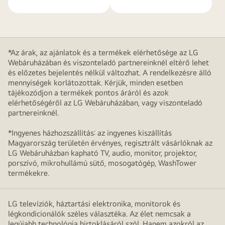
*Az árak, az ajánlatok és a termékek elérhetősége az LG
Webáruházában és viszonteladó partnereinknél eltérő lehet
és előzetes bejelentés nélkül változhat. A rendelkezésre álló
mennyiségek korlátozottak. Kérjük, minden esetben
tájékozódjon a termékek pontos áráról és azok
elérhetőségéről az LG Webáruházában, vagy viszonteladó
partnereinknél.
*Ingyenes házhozszállítás: az ingyenes kiszállítás
Magyarország területén érvényes, regisztrált vásárlóknak az
LG Webáruházban kapható TV, audio, monitor, projektor,
porszívó, mikrohullámú sütő, mosogatógép, WashTower
termékekre.
LG televíziók, háztartási elektronika, monitorok és
légkondicionálók széles választéka. Az élet nemcsak a
legújabb technológia birtoklásáról szól. Hanem azokról az