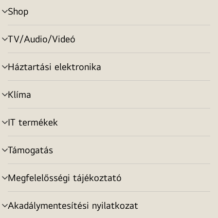
Shop
menu
toggle
TV/Audio/Videó
menu
toggle
Háztartási elektronika
menu
toggle
Klíma
menu
toggle
IT termékek
menu
toggle
Támogatás
menu
toggle
Megfelelősségi tájékoztató
menu
toggle
Akadálymentesítési nyilatkozat
menu