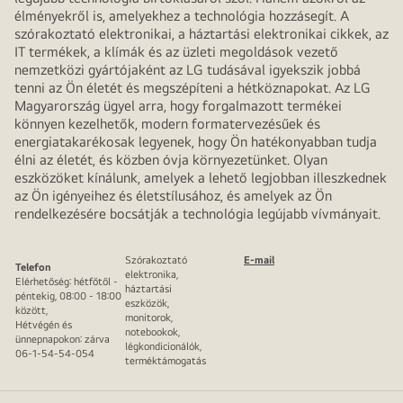
élményekről is, amelyekhez a technológia hozzásegít. A
szórakoztató elektronikai, a háztartási elektronikai cikkek, az
IT termékek, a klímák és az üzleti megoldások vezető
nemzetközi gyártójaként az LG tudásával igyekszik jobbá
tenni az Ön életét és megszépíteni a hétköznapokat. Az LG
Magyarország ügyel arra, hogy forgalmazott termékei
könnyen kezelhetők, modern formatervezésűek és
energiatakarékosak legyenek, hogy Ön hatékonyabban tudja
élni az életét, és közben óvja környezetünket. Olyan
eszközöket kínálunk, amelyek a lehető legjobban illeszkednek
az Ön igényeihez és életstílusához, és amelyek az Ön
rendelkezésére bocsátják a technológia legújabb vívmányait.
Szórakoztató
E-mail
Telefon
elektronika,
Elérhetőség: hétfőtől -
háztartási
péntekig, 08:00 - 18:00
eszközök,
között,
monitorok,
Hétvégén és
notebookok,
ünnepnapokon: zárva
légkondicionálók,
06-1-54-54-054
terméktámogatás