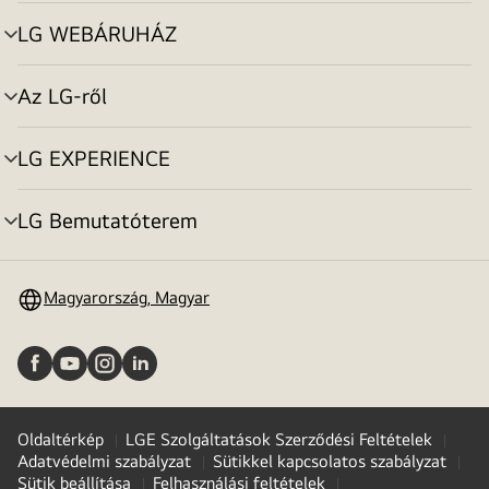
toggle
LG WEBÁRUHÁZ
menu
toggle
Az LG-ről
menu
toggle
LG EXPERIENCE
menu
toggle
LG Bemutatóterem
menu
toggle
Magyarország, Magyar
Oldaltérkép
LGE Szolgáltatások Szerződési Feltételek
Adatvédelmi szabályzat
Sütikkel kapcsolatos szabályzat
Sütik beállítása
Felhasználási feltételek