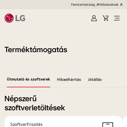
Fenntarthatóság
Vállalatoknak
Bejelentkezés
Kosár
Menü
megn
Terméktámogatás
Útmutató és szoftverek
Hibaelhárítás
Jótállás
Népszerű
szoftverletöltések
Szoftverfrissítés