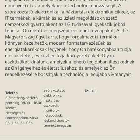
élményekről is, amelyekhez a technológia hozzásegít. A
szórakoztató elektronikai, a háztartási elektronikai cikkek, az
IT termékek, a klímák és az üzleti megoldások vezető
nemzetközi gyártójaként az LG tudásával igyekszik jobbá
tenni az Ön életét és megszépíteni a hétköznapokat. Az LG
Magyarország ügyel arra, hogy forgalmazott termékei
könnyen kezelhetők, modern formatervezésűek és
energiatakarékosak legyenek, hogy Ön hatékonyabban tudja
élni az életét, és közben óvja környezetünket. Olyan
eszközöket kínálunk, amelyek a lehető legjobban illeszkednek
az Ön igényeihez és életstílusához, és amelyek az Ön
rendelkezésére bocsátják a technológia legújabb vívmányait.
Szórakoztató
E-mail
Telefon
elektronika,
Elérhetőség: hétfőtől -
háztartási
péntekig, 08:00 - 18:00
eszközök,
között,
monitorok,
Hétvégén és
notebookok,
ünnepnapokon: zárva
légkondicionálók,
06-1-54-54-054
terméktámogatás