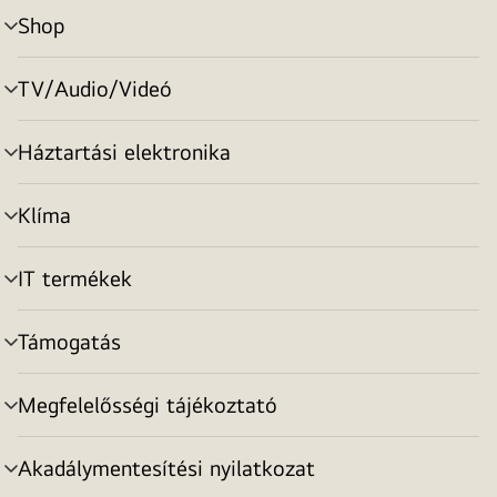
Shop
menu
toggle
TV/Audio/Videó
menu
toggle
Háztartási elektronika
menu
toggle
Klíma
menu
toggle
IT termékek
menu
toggle
Támogatás
menu
toggle
Megfelelősségi tájékoztató
menu
toggle
Akadálymentesítési nyilatkozat
menu