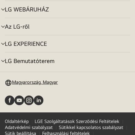
toggle
LG WEBÁRUHÁZ
menu
toggle
Az LG-ről
menu
toggle
LG EXPERIENCE
menu
toggle
LG Bemutatóterem
menu
toggle
Magyarország, Magyar
Oldaltérkép
LGE Szolgáltatások Szerződési Feltételek
Adatvédelmi szabályzat
Sütikkel kapcsolatos szabályzat
Sütik beállítása
Felhasználási feltételek