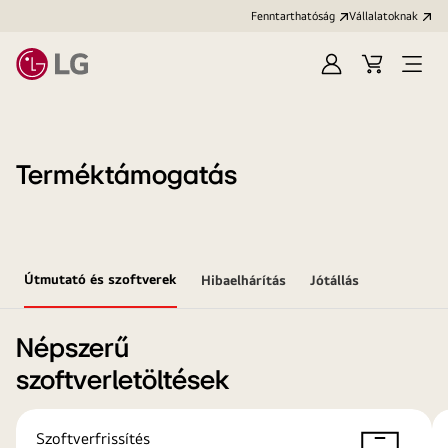
Fenntarthatóság
Vállalatoknak
Bejelentkezés
Kosár
Menü
megn
Terméktámogatás
Útmutató és szoftverek
Hibaelhárítás
Jótállás
Népszerű
szoftverletöltések
Szoftverfrissítés