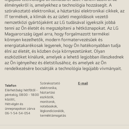
élményekről is, amelyekhez a technológia hozzásegít. A
szórakoztató elektronikai, a háztartási elektronikai cikkek, az
IT termékek, a klímák és az üzleti megoldások vezető
nemzetközi gyártójaként az LG tudásával igyekszik jobbá
tenni az Ön életét és megszépíteni a hétköznapokat. Az LG
Magyarország ügyel arra, hogy forgalmazott termékei
könnyen kezelhetők, modern formatervezésűek és
energiatakarékosak legyenek, hogy Ön hatékonyabban tudja
élni az életét, és közben óvja környezetünket. Olyan
eszközöket kínálunk, amelyek a lehető legjobban illeszkednek
az Ön igényeihez és életstílusához, és amelyek az Ön
rendelkezésére bocsátják a technológia legújabb vívmányait.
Szórakoztató
E-mail
Telefon
elektronika,
Elérhetőség: hétfőtől -
háztartási
péntekig, 08:00 - 18:00
eszközök,
között,
monitorok,
Hétvégén és
notebookok,
ünnepnapokon: zárva
légkondicionálók,
06-1-54-54-054
terméktámogatás