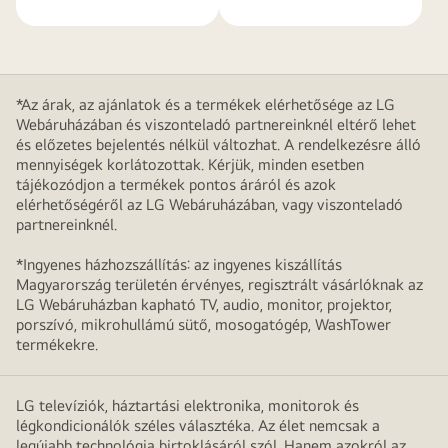
*Az árak, az ajánlatok és a termékek elérhetősége az LG
Webáruházában és viszonteladó partnereinknél eltérő lehet
és előzetes bejelentés nélkül változhat. A rendelkezésre álló
mennyiségek korlátozottak. Kérjük, minden esetben
tájékozódjon a termékek pontos áráról és azok
elérhetőségéről az LG Webáruházában, vagy viszonteladó
partnereinknél.
*Ingyenes házhozszállítás: az ingyenes kiszállítás
Magyarország területén érvényes, regisztrált vásárlóknak az
LG Webáruházban kapható TV, audio, monitor, projektor,
porszívó, mikrohullámú sütő, mosogatógép, WashTower
termékekre.
LG televíziók, háztartási elektronika, monitorok és
légkondicionálók széles választéka. Az élet nemcsak a
legújabb technológia birtoklásáról szól. Hanem azokról az