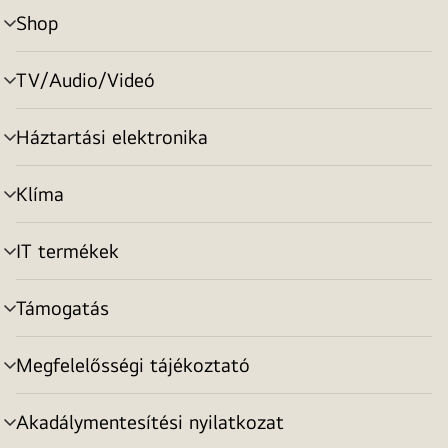
Shop
menu
toggle
TV/Audio/Videó
menu
toggle
Háztartási elektronika
menu
toggle
Klíma
menu
toggle
IT termékek
menu
toggle
Támogatás
menu
toggle
Megfelelősségi tájékoztató
menu
toggle
Akadálymentesítési nyilatkozat
menu