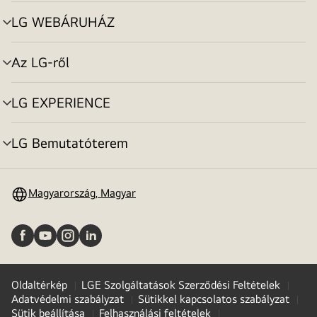
toggle
LG WEBÁRUHÁZ
menu
toggle
Az LG-ről
menu
toggle
LG EXPERIENCE
menu
toggle
LG Bemutatóterem
menu
toggle
Magyarország, Magyar
Oldaltérkép
LGE Szolgáltatások Szerződési Feltételek
Adatvédelmi szabályzat
Sütikkel kapcsolatos szabályzat
Sütik beállítása
Felhasználási feltételek