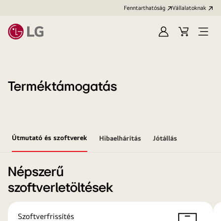
Fenntarthatóság
Vállalatoknak
Bejelentkezés
Kosár
Menü
megn
Terméktámogatás
Útmutató és szoftverek
Hibaelhárítás
Jótállás
Népszerű
szoftverletöltések
Szoftverfrissítés