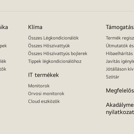
nika
Klíma
Támogatás
Összes Légkondicionálók
Termék regisz
épek
Összes Hőszivattyúk
Útmutatók és 
Összes Hőszivattyús bojlerek
Hibaelhárítás
lék
Tippek légkondicionálóhoz
Javítás igényl
tők
Jótálláson kív
IT termékek
Szótár
Monitorok
Megfelelős
Orvosi monitorok
Cloud eszközök
Akadálymen
nyilatkoza