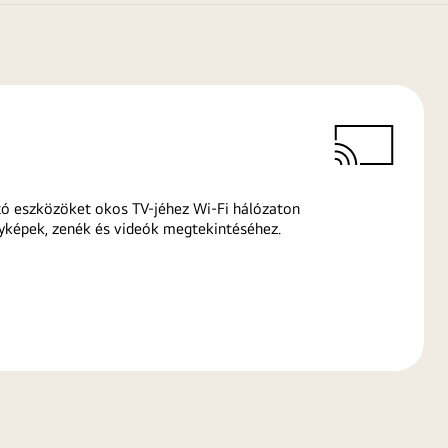
ó eszközöket okos TV-jéhez Wi-Fi hálózaton
yképek, zenék és videók megtekintéséhez.