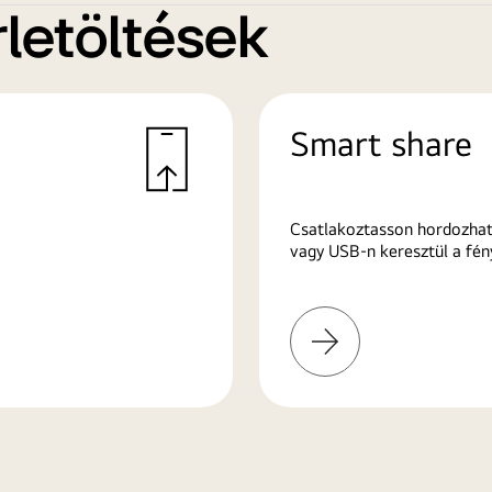
letöltések
Smart share
Csatlakoztasson hordozhat
vagy USB-n keresztül a fén
További
információk