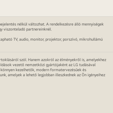
ejelentés nélkül változhat. A rendelkezésre álló mennyiségek
y viszonteladó partnereinknél.
apható TV, audio, monitor, projektor, porszívó, mikrohullámú
irtoklásáról szól. Hanem azokról az élményekről is, amelyekhez
egoldások vezető nemzetközi gyártójaként az LG tudásával
ei könnyen kezelhetők, modern formatervezésűek és
unk, amelyek a lehető legjobban illeszkednek az Ön igényeihez