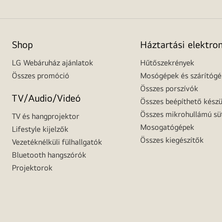
Shop
Háztartási elektro
LG Webáruház ajánlatok
Hűtőszekrények
Összes promóció
Mosógépek és szárítóg
Összes porszívók
TV/Audio/Videó
Összes beépíthető készü
Összes mikrohullámú sü
TV és hangprojektor
Mosogatógépek
Lifestyle kijelzők
Összes kiegészítők
Vezetéknélküli fülhallgatók
Bluetooth hangszórók
Projektorok