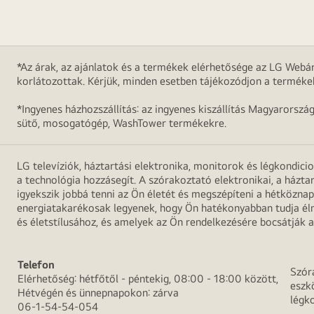
*Az árak, az ajánlatok és a termékek elérhetősége az LG Webár
korlátozottak. Kérjük, minden esetben tájékozódjon a terméke
*Ingyenes házhozszállítás: az ingyenes kiszállítás Magyarorszá
sütő, mosogatógép, WashTower termékekre.
LG televíziók, háztartási elektronika, monitorok és légkondici
a technológia hozzásegít. A szórakoztató elektronikai, a házta
igyekszik jobbá tenni az Ön életét és megszépíteni a hétközn
energiatakarékosak legyenek, hogy Ön hatékonyabban tudja élni
és életstílusához, és amelyek az Ön rendelkezésére bocsátják a
Telefon
Szór
Elérhetőség: hétfőtől - péntekig, 08:00 - 18:00 között,
eszk
Hétvégén és ünnepnapokon: zárva
légk
06-1-54-54-054