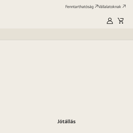
Fenntarthatóság
Vállalatoknak
Saját
Kosár
LG
Jótállás