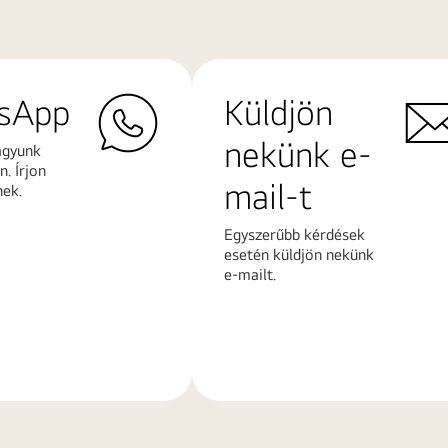
sApp
Küldjön
nekünk e-
agyunk
. Írjon
mail-t
nek.
Egyszerűbb kérdések
esetén küldjön nekünk
e-mailt.
További
k
információk