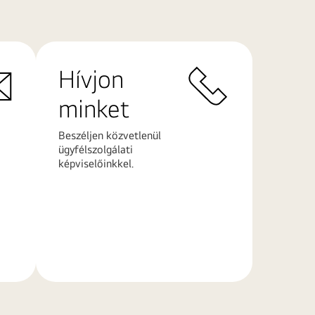
Hívjon
minket
Beszéljen közvetlenül
ügyfélszolgálati
képviselőinkkel.
További
információk