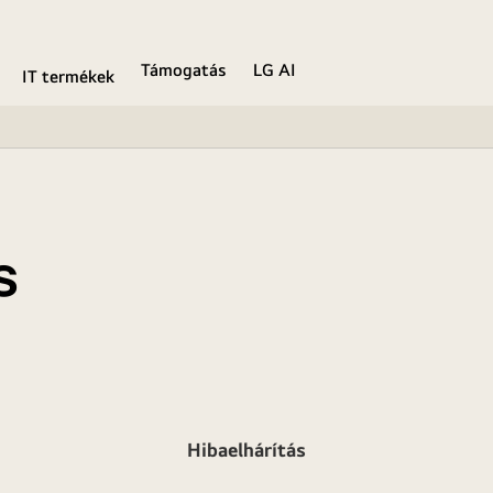
Támogatás
LG AI
IT termékek
s
Hibaelhárítás