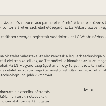
uházában és viszonteladó partnereinknél eltérő lehet és előzetes b
k pontos áráról és azok elérhetőségéről az LG Webáruházában, vag
g területén érvényes, regisztrált vásárlóknak az LG Webáruházban k
onálók széles választéka. Az élet nemcsak a legújabb technológia b
rtási elektronikai cikkek, az IT termékek, a klímák és az üzleti m
apokat. Az LG Magyarország ügyel arra, hogy forgalmazott termék
 az életét, és közben óvja környezetünket. Olyan eszközöket kínál
 technológia legújabb vívmányait.
E-mail
akoztató elektronika, háztartási
özök, monitorok, notebookok,
ondicionálók, terméktámogatás