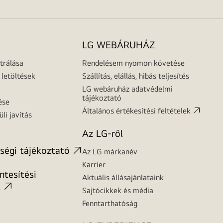
LG WEBÁRUHÁZ
trálása
Rendelésem nyomon követése
letöltések
Szállítás, elállás, hibás teljesítés
LG webáruház adatvédelmi
tájékoztató
ése
Általános értékesítési feltételek
üli javítás
Az LG-ről
ségi tájékoztató
Az LG márkanév
Karrier
tesítési
Aktuális állásajánlataink
t
Sajtócikkek és média
Fenntarthatóság