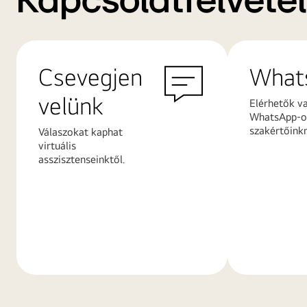
Kapcsolatfelvétel
Csevegjen
What
velünk
Elérhetők v
WhatsApp-on
szakértőink
Válaszokat kaphat
virtuális
asszisztenseinktől.
További
További
információk
információ