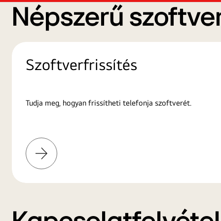
Népszerű szoftver
Szoftverfrissítés
Tudja meg, hogyan frissítheti telefonja szoftverét.
További
információk