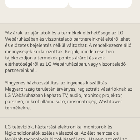
*Az árak, az ajánlatok és a termékek elérhetősége az LG
Webáruházában és viszonteladó partnereinknél eltérő lehet
és előzetes bejelentés nélkül változhat. A rendelkezésre álló
mennyiségek korlátozottak. Kérjük, minden esetben
tájékozódjon a termékek pontos áráról és azok
elérhetőségéről az LG Webáruházában, vagy viszonteladó
partnereinknél.
*Ingyenes házhozszállítás: az ingyenes kiszállítás
Magyarország területén érvényes, regisztrált vásárlóknak az
LG Webáruházban kapható TV, audio, monitor, projektor,
porszívó, mikrohullámú sütő, mosogatógép, WashTower
termékekre.
LG televíziók, háztartási elektronika, monitorok és
légkondicionálók széles választéka. Az élet nemcsak a
legújabb technológia birtoklásáról szól. Hanem azokról az