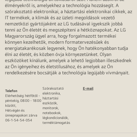
élményekről is, amelyekhez a technológia hozzásegít. A
szórakoztató elektronikai, a háztartási elektronikai cikkek, az
IT termékek, a klímák és az üzleti megoldások vezető
nemzetközi gyártójaként az LG tudásával igyekszik jobbá
tenni az Ön életét és megszépíteni a hétköznapokat. Az LG
Magyarország ügyel arra, hogy forgalmazott termékei
könnyen kezelhetők, modern formatervezésűek és
energiatakarékosak legyenek, hogy Ön hatékonyabban tudja
élni az életét, és közben óvja környezetünket. Olyan
eszközöket kínálunk, amelyek a lehető legjobban illeszkednek
az Ön igényeihez és életstílusához, és amelyek az Ön
rendelkezésére bocsátják a technológia legújabb vívmányait.
Szórakoztató
E-mail
Telefon
elektronika,
Elérhetőség: hétfőtől -
háztartási
péntekig, 08:00 - 18:00
eszközök,
között,
monitorok,
Hétvégén és
notebookok,
ünnepnapokon: zárva
légkondicionálók,
06-1-54-54-054
terméktámogatás