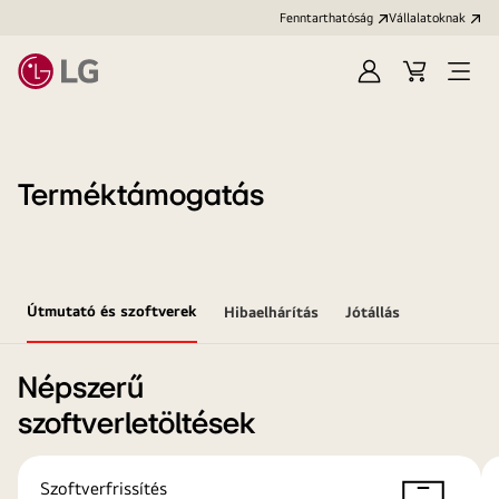
Fenntarthatóság
Vállalatoknak
Bejelentkezés
Kosár
Menü
megn
Terméktámogatás
Útmutató és szoftverek
Hibaelhárítás
Jótállás
Népszerű
szoftverletöltések
Szoftverfrissítés