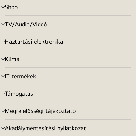
Shop
menu
toggle
TV/Audio/Videó
menu
toggle
Háztartási elektronika
menu
toggle
Klíma
menu
toggle
IT termékek
menu
toggle
Támogatás
menu
toggle
Megfelelősségi tájékoztató
menu
toggle
Akadálymentesítési nyilatkozat
menu