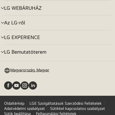
toggle
LG WEBÁRUHÁZ
menu
toggle
Az LG-ről
menu
toggle
LG EXPERIENCE
menu
toggle
LG Bemutatóterem
menu
toggle
Magyarország, Magyar
Oldaltérkép
LGE Szolgáltatások Szerződési Feltételek
Adatvédelmi szabályzat
Sütikkel kapcsolatos szabályzat
Sütik beállítása
Felhasználási feltételek