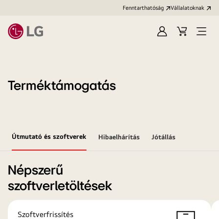
Fenntarthatóság
Vállalatoknak
Bejelentkezés
Kosár
Menü
megn
Terméktámogatás
Útmutató és szoftverek
Hibaelhárítás
Jótállás
Népszerű
szoftverletöltések
Szoftverfrissítés