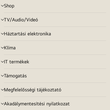
Shop
menu
toggle
TV/Audio/Videó
menu
toggle
Háztartási elektronika
menu
toggle
Klíma
menu
toggle
IT termékek
menu
toggle
Támogatás
menu
toggle
Megfelelősségi tájékoztató
menu
toggle
Akadálymentesítési nyilatkozat
menu