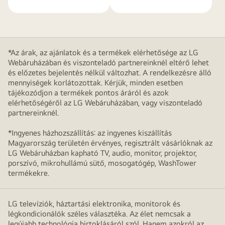
*Az árak, az ajánlatok és a termékek elérhetősége az LG
Webáruházában és viszonteladó partnereinknél eltérő lehet
és előzetes bejelentés nélkül változhat. A rendelkezésre álló
mennyiségek korlátozottak. Kérjük, minden esetben
tájékozódjon a termékek pontos áráról és azok
elérhetőségéről az LG Webáruházában, vagy viszonteladó
partnereinknél.
*Ingyenes házhozszállítás: az ingyenes kiszállítás
Magyarország területén érvényes, regisztrált vásárlóknak az
LG Webáruházban kapható TV, audio, monitor, projektor,
porszívó, mikrohullámú sütő, mosogatógép, WashTower
termékekre.
LG televíziók, háztartási elektronika, monitorok és
légkondicionálók széles választéka. Az élet nemcsak a
legújabb technológia birtoklásáról szól. Hanem azokról az