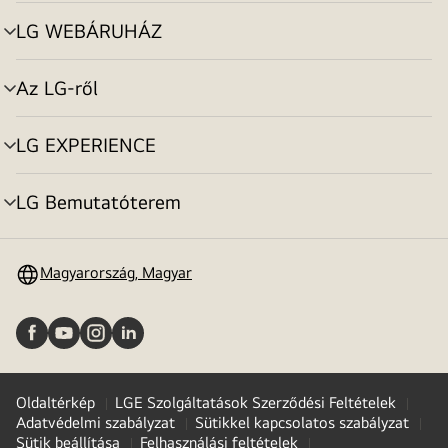
toggle
LG WEBÁRUHÁZ
menu
toggle
Az LG-ről
menu
toggle
LG EXPERIENCE
menu
toggle
LG Bemutatóterem
menu
toggle
Magyarország, Magyar
Oldaltérkép
LGE Szolgáltatások Szerződési Feltételek
Adatvédelmi szabályzat
Sütikkel kapcsolatos szabályzat
Sütik beállítása
Felhasználási feltételek