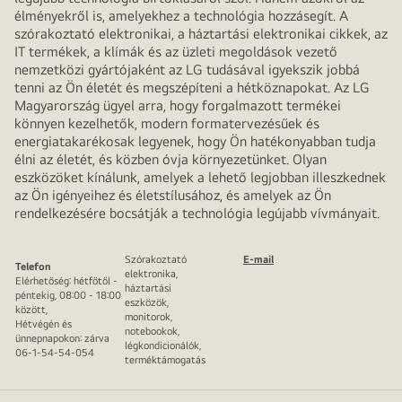
élményekről is, amelyekhez a technológia hozzásegít. A
szórakoztató elektronikai, a háztartási elektronikai cikkek, az
IT termékek, a klímák és az üzleti megoldások vezető
nemzetközi gyártójaként az LG tudásával igyekszik jobbá
tenni az Ön életét és megszépíteni a hétköznapokat. Az LG
Magyarország ügyel arra, hogy forgalmazott termékei
könnyen kezelhetők, modern formatervezésűek és
energiatakarékosak legyenek, hogy Ön hatékonyabban tudja
élni az életét, és közben óvja környezetünket. Olyan
eszközöket kínálunk, amelyek a lehető legjobban illeszkednek
az Ön igényeihez és életstílusához, és amelyek az Ön
rendelkezésére bocsátják a technológia legújabb vívmányait.
Szórakoztató
E-mail
Telefon
elektronika,
Elérhetőség: hétfőtől -
háztartási
péntekig, 08:00 - 18:00
eszközök,
között,
monitorok,
Hétvégén és
notebookok,
ünnepnapokon: zárva
légkondicionálók,
06-1-54-54-054
terméktámogatás