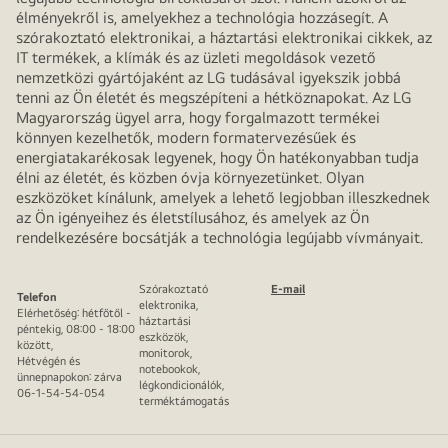
élményekről is, amelyekhez a technológia hozzásegít. A
szórakoztató elektronikai, a háztartási elektronikai cikkek, az
IT termékek, a klímák és az üzleti megoldások vezető
nemzetközi gyártójaként az LG tudásával igyekszik jobbá
tenni az Ön életét és megszépíteni a hétköznapokat. Az LG
Magyarország ügyel arra, hogy forgalmazott termékei
könnyen kezelhetők, modern formatervezésűek és
energiatakarékosak legyenek, hogy Ön hatékonyabban tudja
élni az életét, és közben óvja környezetünket. Olyan
eszközöket kínálunk, amelyek a lehető legjobban illeszkednek
az Ön igényeihez és életstílusához, és amelyek az Ön
rendelkezésére bocsátják a technológia legújabb vívmányait.
Szórakoztató
E-mail
Telefon
elektronika,
Elérhetőség: hétfőtől -
háztartási
péntekig, 08:00 - 18:00
eszközök,
között,
monitorok,
Hétvégén és
notebookok,
ünnepnapokon: zárva
légkondicionálók,
06-1-54-54-054
terméktámogatás