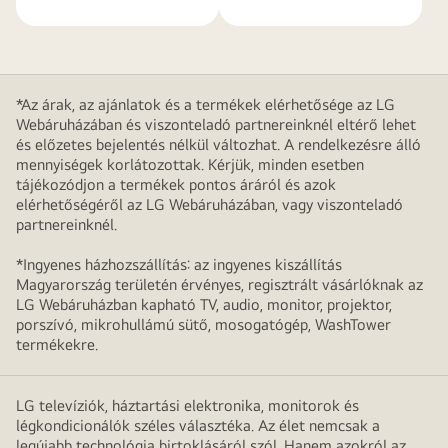
*Az árak, az ajánlatok és a termékek elérhetősége az LG
Webáruházában és viszonteladó partnereinknél eltérő lehet
és előzetes bejelentés nélkül változhat. A rendelkezésre álló
mennyiségek korlátozottak. Kérjük, minden esetben
tájékozódjon a termékek pontos áráról és azok
elérhetőségéről az LG Webáruházában, vagy viszonteladó
partnereinknél.
*Ingyenes házhozszállítás: az ingyenes kiszállítás
Magyarország területén érvényes, regisztrált vásárlóknak az
LG Webáruházban kapható TV, audio, monitor, projektor,
porszívó, mikrohullámú sütő, mosogatógép, WashTower
termékekre.
LG televíziók, háztartási elektronika, monitorok és
légkondicionálók széles választéka. Az élet nemcsak a
legújabb technológia birtoklásáról szól. Hanem azokról az