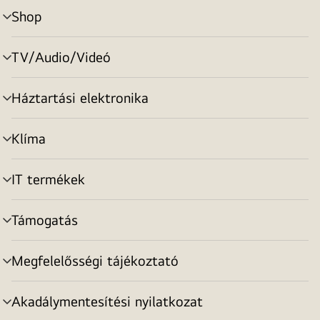
Shop
menu
toggle
TV/Audio/Videó
menu
toggle
Háztartási elektronika
menu
toggle
Klíma
menu
toggle
IT termékek
menu
toggle
Támogatás
menu
toggle
Megfelelősségi tájékoztató
menu
toggle
Akadálymentesítési nyilatkozat
menu