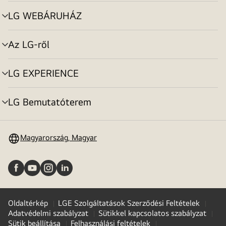
toggle
LG WEBÁRUHÁZ
menu
toggle
Az LG-ről
menu
toggle
LG EXPERIENCE
menu
toggle
LG Bemutatóterem
menu
toggle
Magyarország, Magyar
Oldaltérkép
LGE Szolgáltatások Szerződési Feltételek
Adatvédelmi szabályzat
Sütikkel kapcsolatos szabályzat
Sütik beállítása
Felhasználási feltételek