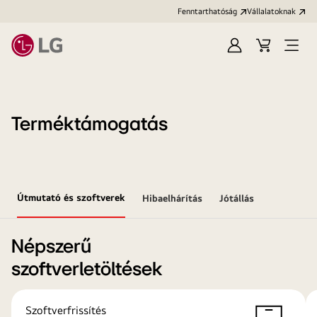
Fenntarthatóság
Vállalatoknak
Bejelentkezés
Kosár
Menü
megn
Terméktámogatás
Útmutató és szoftverek
Hibaelhárítás
Jótállás
Népszerű
szoftverletöltések
Szoftverfrissítés