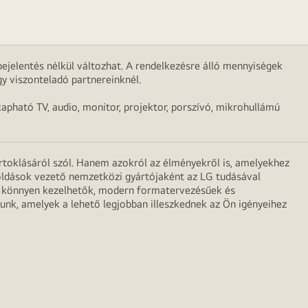
ejelentés nélkül változhat. A rendelkezésre álló mennyiségek
y viszonteladó partnereinknél.
apható TV, audio, monitor, projektor, porszívó, mikrohullámú
irtoklásáról szól. Hanem azokról az élményekről is, amelyekhez
egoldások vezető nemzetközi gyártójaként az LG tudásával
ei könnyen kezelhetők, modern formatervezésűek és
unk, amelyek a lehető legjobban illeszkednek az Ön igényeihez