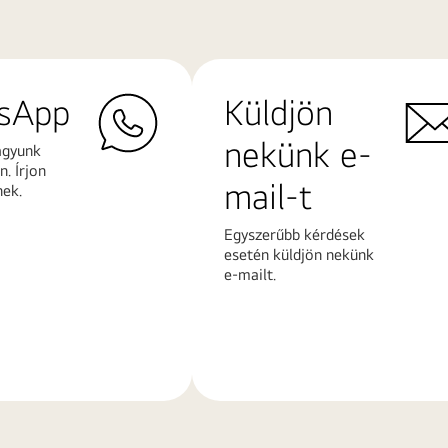
sApp
Küldjön
nekünk e-
agyunk
. Írjon
mail-t
nek.
Egyszerűbb kérdések
esetén küldjön nekünk
e-mailt.
További
k
információk