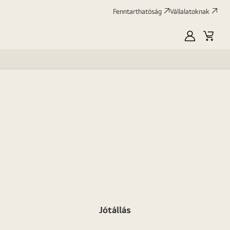
Fenntarthatóság
Vállalatoknak
Saját
Kosár
LG
Jótállás