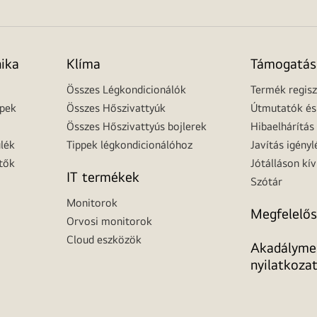
nika
Klíma
Támogatás
Összes Légkondicionálók
Termék regisz
épek
Összes Hőszivattyúk
Útmutatók és 
Összes Hőszivattyús bojlerek
Hibaelhárítás
lék
Tippek légkondicionálóhoz
Javítás igényl
tők
Jótálláson kív
IT termékek
Szótár
Monitorok
Megfelelős
Orvosi monitorok
Cloud eszközök
Akadálymen
nyilatkoza