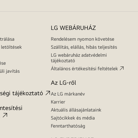
LG WEBÁRUHÁZ
trálása
Rendelésem nyomon követése
letöltések
Szállítás, elállás, hibás teljesítés
LG webáruház adatvédelmi
tájékoztató
ése
Általános értékesítési feltételek
üli javítás
Az LG-ről
ségi tájékoztató
Az LG márkanév
Karrier
tesítési
Aktuális állásajánlataink
t
Sajtócikkek és média
Fenntarthatóság