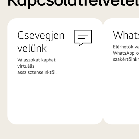
Kapcsolatfelvétel
Csevegjen
What
velünk
Elérhetők v
WhatsApp-on
szakértőink
Válaszokat kaphat
virtuális
asszisztenseinktől.
További
További
információk
információ