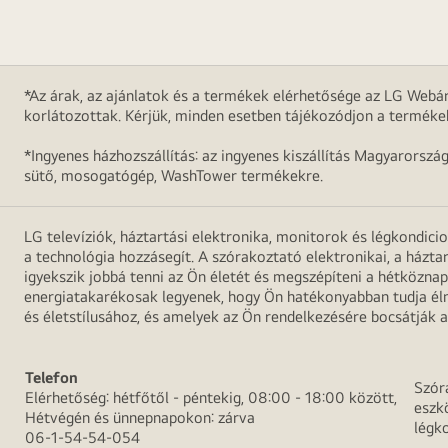
*Az árak, az ajánlatok és a termékek elérhetősége az LG Webár
korlátozottak. Kérjük, minden esetben tájékozódjon a terméke
*Ingyenes házhozszállítás: az ingyenes kiszállítás Magyarorszá
sütő, mosogatógép, WashTower termékekre.
LG televíziók, háztartási elektronika, monitorok és légkondici
a technológia hozzásegít. A szórakoztató elektronikai, a házta
igyekszik jobbá tenni az Ön életét és megszépíteni a hétközn
energiatakarékosak legyenek, hogy Ön hatékonyabban tudja élni
és életstílusához, és amelyek az Ön rendelkezésére bocsátják a
Telefon
Szór
Elérhetőség: hétfőtől - péntekig, 08:00 - 18:00 között,
eszk
Hétvégén és ünnepnapokon: zárva
légk
06-1-54-54-054