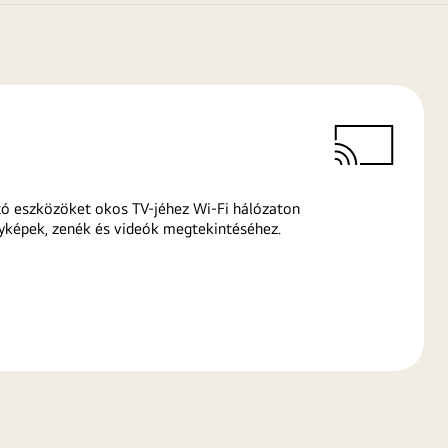
ó eszközöket okos TV-jéhez Wi-Fi hálózaton
yképek, zenék és videók megtekintéséhez.