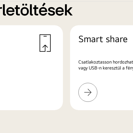
letöltések
Smart share
Csatlakoztasson hordozhat
vagy USB-n keresztül a fén
További
információk