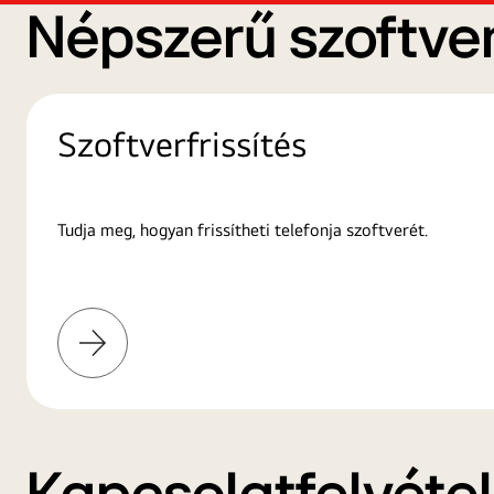
Népszerű szoftver
Szoftverfrissítés
Tudja meg, hogyan frissítheti telefonja szoftverét.
További
információk