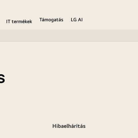
Támogatás
LG AI
IT termékek
s
Hibaelhárítás