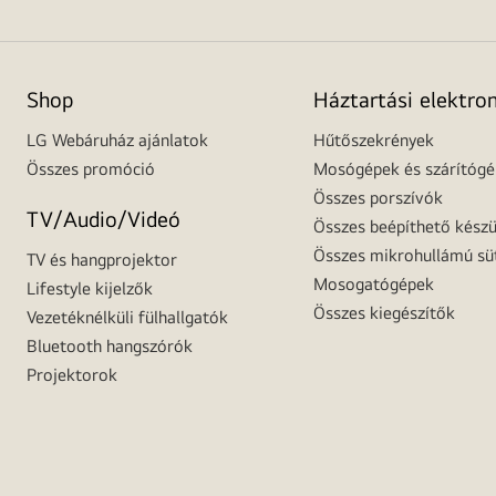
Shop
Háztartási elektro
LG Webáruház ajánlatok
Hűtőszekrények
Összes promóció
Mosógépek és szárítóg
Összes porszívók
TV/Audio/Videó
Összes beépíthető készü
Összes mikrohullámú sü
TV és hangprojektor
Mosogatógépek
Lifestyle kijelzők
Összes kiegészítők
Vezetéknélküli fülhallgatók
Bluetooth hangszórók
Projektorok