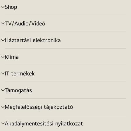
Shop
menu
toggle
TV/Audio/Videó
menu
toggle
Háztartási elektronika
menu
toggle
Klíma
menu
toggle
IT termékek
menu
toggle
Támogatás
menu
toggle
Megfelelősségi tájékoztató
menu
toggle
Akadálymentesítési nyilatkozat
menu