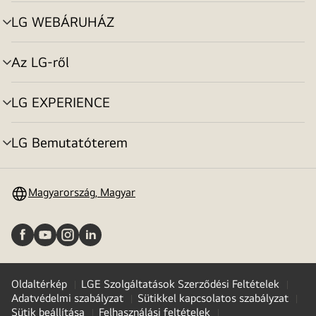
toggle
LG WEBÁRUHÁZ
menu
toggle
Az LG-ről
menu
toggle
LG EXPERIENCE
menu
toggle
LG Bemutatóterem
menu
toggle
Magyarország, Magyar
Oldaltérkép
LGE Szolgáltatások Szerződési Feltételek
Adatvédelmi szabályzat
Sütikkel kapcsolatos szabályzat
Sütik beállítása
Felhasználási feltételek