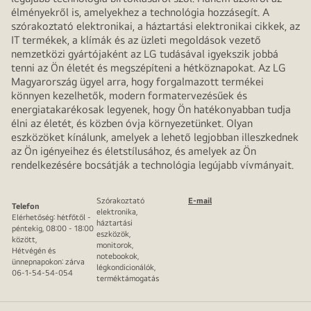
élményekről is, amelyekhez a technológia hozzásegít. A
szórakoztató elektronikai, a háztartási elektronikai cikkek, az
IT termékek, a klímák és az üzleti megoldások vezető
nemzetközi gyártójaként az LG tudásával igyekszik jobbá
tenni az Ön életét és megszépíteni a hétköznapokat. Az LG
Magyarország ügyel arra, hogy forgalmazott termékei
könnyen kezelhetők, modern formatervezésűek és
energiatakarékosak legyenek, hogy Ön hatékonyabban tudja
élni az életét, és közben óvja környezetünket. Olyan
eszközöket kínálunk, amelyek a lehető legjobban illeszkednek
az Ön igényeihez és életstílusához, és amelyek az Ön
rendelkezésére bocsátják a technológia legújabb vívmányait.
Szórakoztató
E-mail
Telefon
elektronika,
Elérhetőség: hétfőtől -
háztartási
péntekig, 08:00 - 18:00
eszközök,
között,
monitorok,
Hétvégén és
notebookok,
ünnepnapokon: zárva
légkondicionálók,
06-1-54-54-054
terméktámogatás