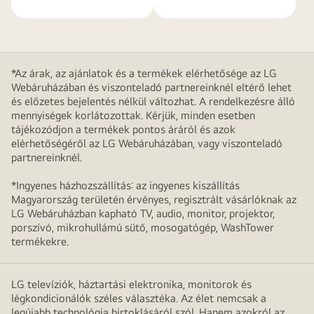
*Az árak, az ajánlatok és a termékek elérhetősége az LG
Webáruházában és viszonteladó partnereinknél eltérő lehet
és előzetes bejelentés nélkül változhat. A rendelkezésre álló
mennyiségek korlátozottak. Kérjük, minden esetben
tájékozódjon a termékek pontos áráról és azok
elérhetőségéről az LG Webáruházában, vagy viszonteladó
partnereinknél.
*Ingyenes házhozszállítás: az ingyenes kiszállítás
Magyarország területén érvényes, regisztrált vásárlóknak az
LG Webáruházban kapható TV, audio, monitor, projektor,
porszívó, mikrohullámú sütő, mosogatógép, WashTower
termékekre.
LG televíziók, háztartási elektronika, monitorok és
légkondicionálók széles választéka. Az élet nemcsak a
legújabb technológia birtoklásáról szól. Hanem azokról az