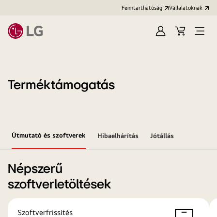
Fenntarthatóság
Vállalatoknak
Bejelentkezés
Kosár
Menü
megn
Terméktámogatás
Útmutató és szoftverek
Hibaelhárítás
Jótállás
Népszerű
szoftverletöltések
Szoftverfrissítés