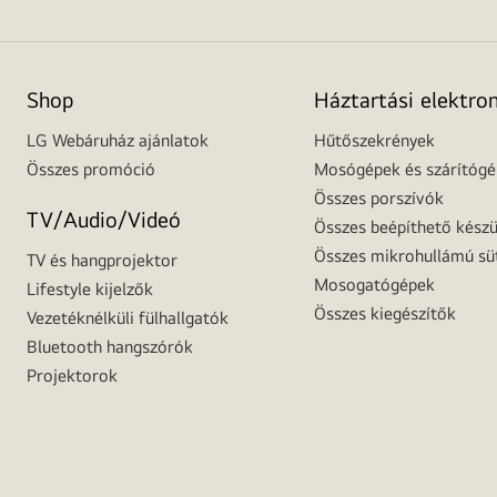
Shop
Háztartási elektro
LG Webáruház ajánlatok
Hűtőszekrények
Összes promóció
Mosógépek és szárítóg
Összes porszívók
TV/Audio/Videó
Összes beépíthető készü
Összes mikrohullámú sü
TV és hangprojektor
Mosogatógépek
Lifestyle kijelzők
Összes kiegészítők
Vezetéknélküli fülhallgatók
Bluetooth hangszórók
Projektorok