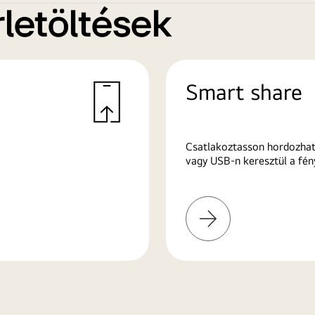
letöltések
Smart share
Csatlakoztasson hordozhat
vagy USB-n keresztül a fén
További
információk