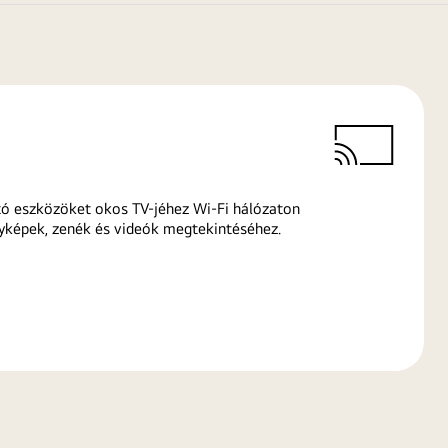
ó eszközöket okos TV-jéhez Wi-Fi hálózaton
yképek, zenék és videók megtekintéséhez.