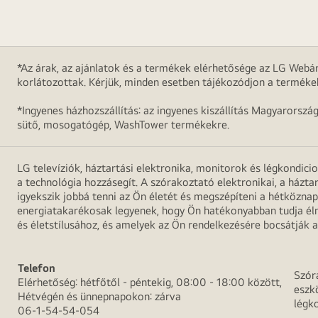
*Az árak, az ajánlatok és a termékek elérhetősége az LG Webár
korlátozottak. Kérjük, minden esetben tájékozódjon a terméke
*Ingyenes házhozszállítás: az ingyenes kiszállítás Magyarorszá
sütő, mosogatógép, WashTower termékekre.
LG televíziók, háztartási elektronika, monitorok és légkondici
a technológia hozzásegít. A szórakoztató elektronikai, a házta
igyekszik jobbá tenni az Ön életét és megszépíteni a hétközn
energiatakarékosak legyenek, hogy Ön hatékonyabban tudja élni
és életstílusához, és amelyek az Ön rendelkezésére bocsátják a
Telefon
Szór
Elérhetőség: hétfőtől - péntekig, 08:00 - 18:00 között,
eszk
Hétvégén és ünnepnapokon: zárva
légk
06-1-54-54-054