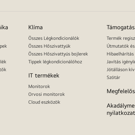
nika
Klíma
Támogatás
Összes Légkondicionálók
Termék regisz
épek
Összes Hőszivattyúk
Útmutatók és 
Összes Hőszivattyús bojlerek
Hibaelhárítás
lék
Tippek légkondicionálóhoz
Javítás igényl
tők
Jótálláson kív
IT termékek
Szótár
Monitorok
Megfelelős
Orvosi monitorok
Cloud eszközök
Akadálymen
nyilatkoza