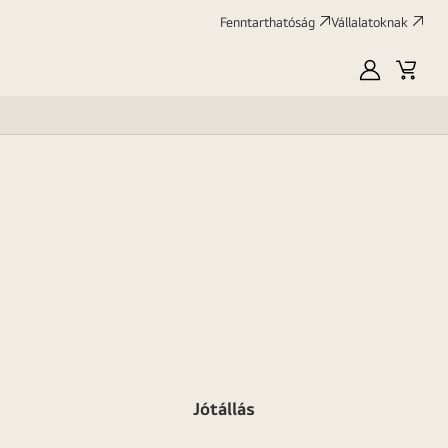
Fenntarthatóság
Vállalatoknak
Saját
Kosár
LG
Jótállás