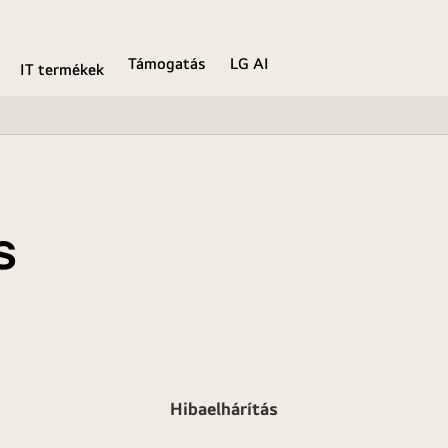
Támogatás
LG AI
IT termékek
s
Hibaelhárítás