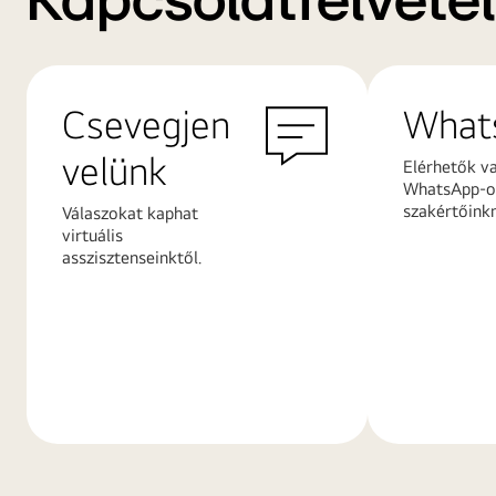
Kapcsolatfelvétel
Csevegjen
What
velünk
Elérhetők v
WhatsApp-on
szakértőink
Válaszokat kaphat
virtuális
asszisztenseinktől.
További
További
információk
információ