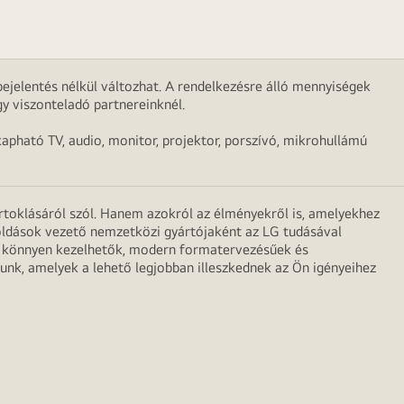
ejelentés nélkül változhat. A rendelkezésre álló mennyiségek
y viszonteladó partnereinknél.
apható TV, audio, monitor, projektor, porszívó, mikrohullámú
irtoklásáról szól. Hanem azokról az élményekről is, amelyekhez
egoldások vezető nemzetközi gyártójaként az LG tudásával
ei könnyen kezelhetők, modern formatervezésűek és
unk, amelyek a lehető legjobban illeszkednek az Ön igényeihez