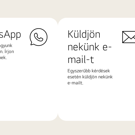
sApp
Küldjön
nekünk e-
agyunk
. Írjon
mail-t
nek.
Egyszerűbb kérdések
esetén küldjön nekünk
e-mailt.
További
k
információk