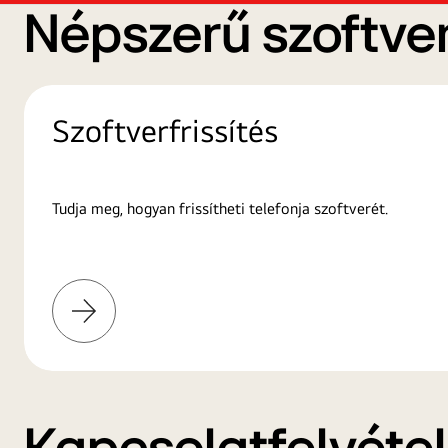
Népszerű szoftver
Szoftverfrissítés
Tudja meg, hogyan frissítheti telefonja szoftverét.
További
információk