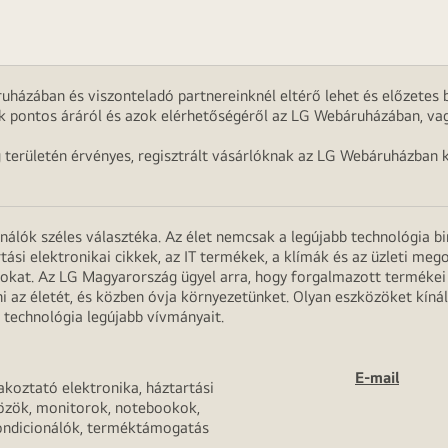
uházában és viszonteladó partnereinknél eltérő lehet és előzetes b
k pontos áráról és azok elérhetőségéről az LG Webáruházában, vag
g területén érvényes, regisztrált vásárlóknak az LG Webáruházban k
onálók széles választéka. Az élet nemcsak a legújabb technológia b
rtási elektronikai cikkek, az IT termékek, a klímák és az üzleti m
apokat. Az LG Magyarország ügyel arra, hogy forgalmazott termék
 az életét, és közben óvja környezetünket. Olyan eszközöket kínál
 technológia legújabb vívmányait.
E-mail
akoztató elektronika, háztartási
özök, monitorok, notebookok,
ondicionálók, terméktámogatás