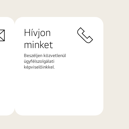
Hívjon
minket
Beszéljen közvetlenül
ügyfélszolgálati
képviselőinkkel.
További
információk