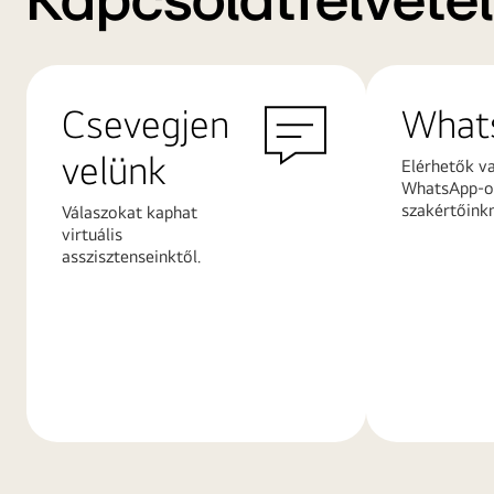
Kapcsolatfelvétel
Csevegjen
What
velünk
Elérhetők v
WhatsApp-on
szakértőink
Válaszokat kaphat
virtuális
asszisztenseinktől.
További
További
információk
információ