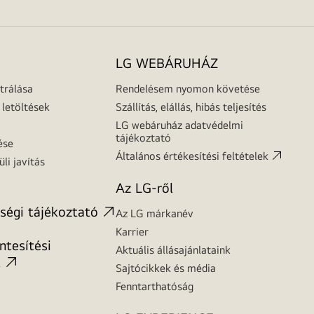
LG WEBÁRUHÁZ
trálása
Rendelésem nyomon követése
letöltések
Szállítás, elállás, hibás teljesítés
LG webáruház adatvédelmi
tájékoztató
ése
Általános értékesítési feltételek
üli javítás
Az LG-ről
ségi tájékoztató
Az LG márkanév
Karrier
tesítési
Aktuális állásajánlataink
t
Sajtócikkek és média
Fenntarthatóság