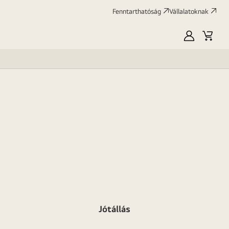
Fenntarthatóság
Vállalatoknak
Saját
Kosár
LG
Jótállás