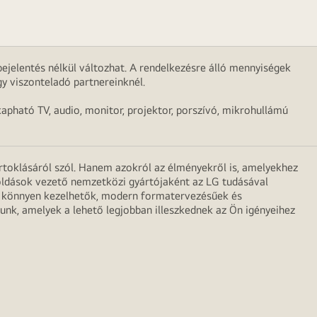
ejelentés nélkül változhat. A rendelkezésre álló mennyiségek
y viszonteladó partnereinknél.
apható TV, audio, monitor, projektor, porszívó, mikrohullámú
irtoklásáról szól. Hanem azokról az élményekről is, amelyekhez
egoldások vezető nemzetközi gyártójaként az LG tudásával
ei könnyen kezelhetők, modern formatervezésűek és
unk, amelyek a lehető legjobban illeszkednek az Ön igényeihez