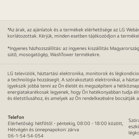
*Az árak, az ajánlatok és a termékek elérhetősége az LG Webár
korlátozottak. Kérjük, minden esetben tájékozódjon a terméke
*Ingyenes házhozszállítás: az ingyenes kiszállítás Magyarorszá
sütő, mosogatógép, WashTower termékekre.
LG televíziók, háztartási elektronika, monitorok és légkondici
a technológia hozzásegít. A szórakoztató elektronikai, a házta
igyekszik jobbá tenni az Ön életét és megszépíteni a hétközn
energiatakarékosak legyenek, hogy Ön hatékonyabban tudja élni
és életstílusához, és amelyek az Ön rendelkezésére bocsátják a
Telefon
Szór
Elérhetőség: hétfőtől - péntekig, 08:00 - 18:00 között,
eszk
Hétvégén és ünnepnapokon: zárva
légk
06-1-54-54-054