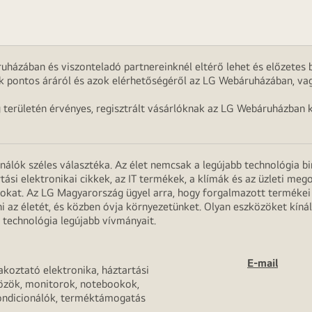
uházában és viszonteladó partnereinknél eltérő lehet és előzetes b
k pontos áráról és azok elérhetőségéről az LG Webáruházában, vag
g területén érvényes, regisztrált vásárlóknak az LG Webáruházban k
onálók széles választéka. Az élet nemcsak a legújabb technológia b
rtási elektronikai cikkek, az IT termékek, a klímák és az üzleti m
apokat. Az LG Magyarország ügyel arra, hogy forgalmazott termék
 az életét, és közben óvja környezetünket. Olyan eszközöket kínál
 technológia legújabb vívmányait.
E-mail
akoztató elektronika, háztartási
özök, monitorok, notebookok,
ondicionálók, terméktámogatás