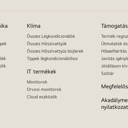
nika
Klíma
Támogatás
Összes Légkondicionálók
Termék regisz
épek
Összes Hőszivattyúk
Útmutatók és 
Összes Hőszivattyús bojlerek
Hibaelhárítás
lék
Tippek légkondicionálóhoz
Javítás igényl
tők
Jótálláson kív
IT termékek
Szótár
Monitorok
Megfelelős
Orvosi monitorok
Cloud eszközök
Akadálymen
nyilatkoza