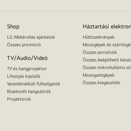
Shop
Háztartási elektro
LG Webáruház ajánlatok
Hűtőszekrények
Összes promóció
Mosógépek és szárítóg
Összes porszívók
TV/Audio/Videó
Összes beépíthető készü
Összes mikrohullámú sü
TV és hangprojektor
Mosogatógépek
Lifestyle kijelzők
Összes kiegészítők
Vezetéknélküli fülhallgatók
Bluetooth hangszórók
Projektorok