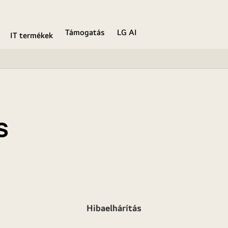
Támogatás
LG AI
IT termékek
s
Hibaelhárítás