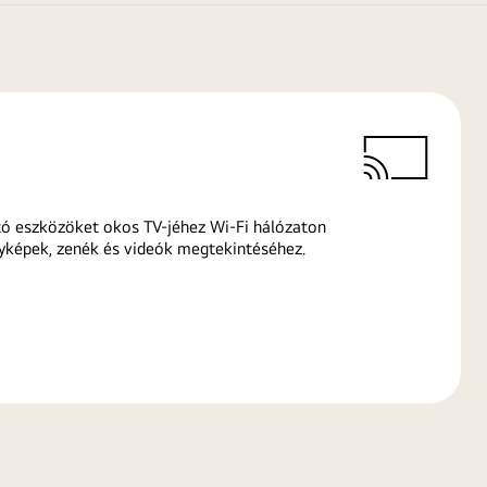
ó eszközöket okos TV-jéhez Wi-Fi hálózaton
yképek, zenék és videók megtekintéséhez.