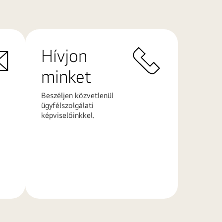
Hívjon
minket
Beszéljen közvetlenül
ügyfélszolgálati
képviselőinkkel.
További
információk