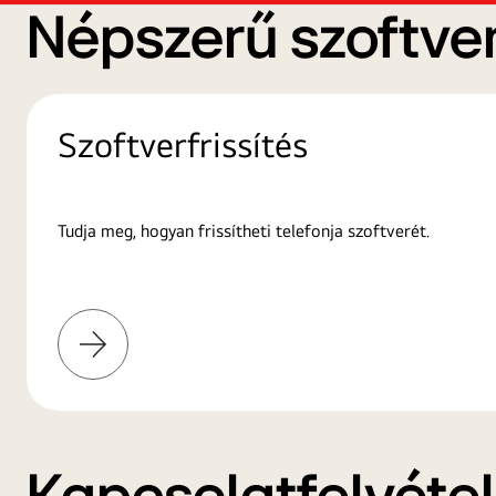
Népszerű szoftver
Szoftverfrissítés
Tudja meg, hogyan frissítheti telefonja szoftverét.
További
információk