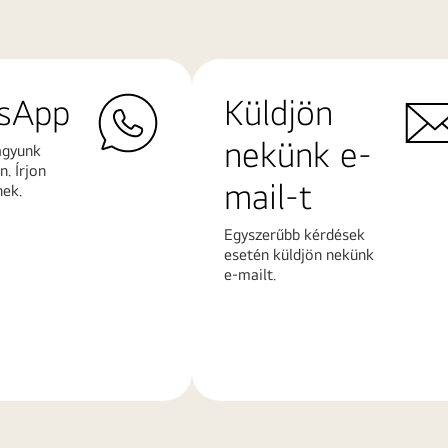
sApp
Küldjön
nekünk e-
agyunk
. Írjon
mail-t
nek.
Egyszerűbb kérdések
esetén küldjön nekünk
e-mailt.
További
k
információk