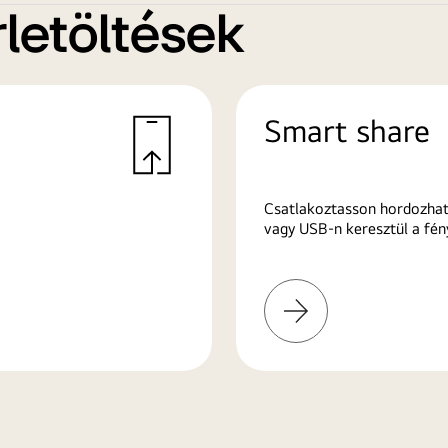
letöltések
Smart share
Csatlakoztasson hordozhat
vagy USB-n keresztül a fén
További
információk