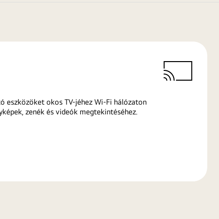
ó eszközöket okos TV-jéhez Wi-Fi hálózaton
yképek, zenék és videók megtekintéséhez.