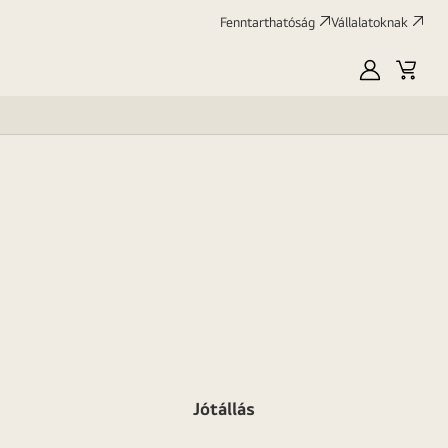
Fenntarthatóság
Vállalatoknak
Saját
Kosár
LG
Jótállás