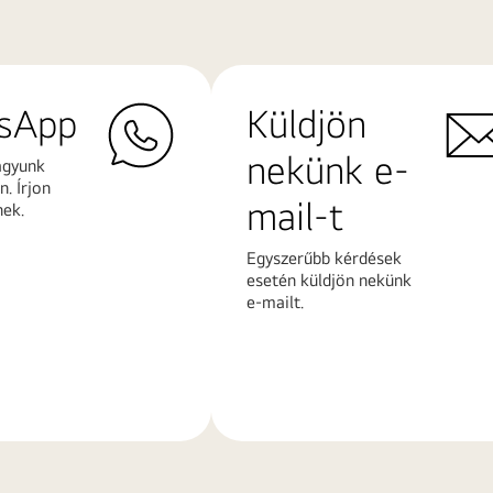
sApp
Küldjön
nekünk e-
agyunk
. Írjon
mail-t
nek.
Egyszerűbb kérdések
esetén küldjön nekünk
e-mailt.
További
k
információk