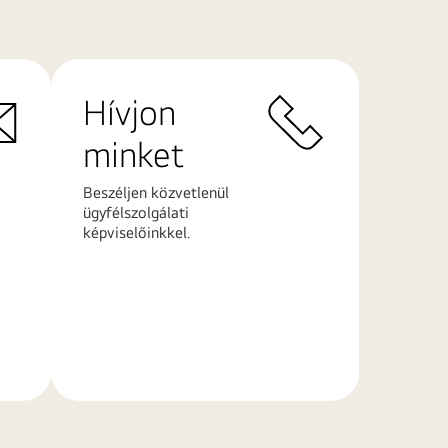
Hívjon
minket
Beszéljen közvetlenül
ügyfélszolgálati
képviselőinkkel.
További
információk