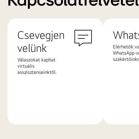
Kapcsolatfelvétel
Csevegjen
What
velünk
Elérhetők v
WhatsApp-on
szakértőink
Válaszokat kaphat
virtuális
asszisztenseinktől.
További
További
információk
információ