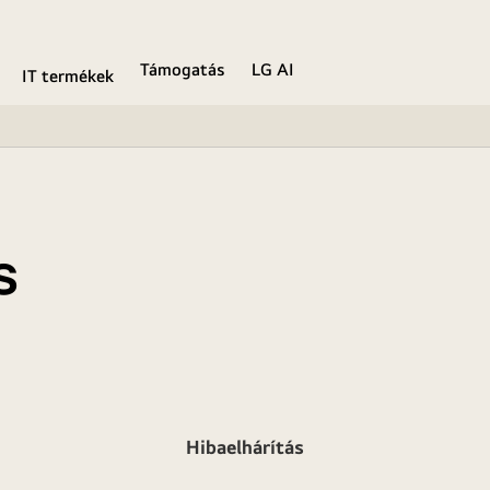
Támogatás
LG AI
IT termékek
s
Hibaelhárítás