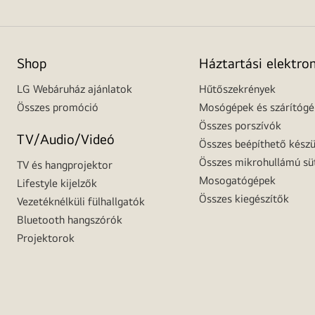
Shop
Háztartási elektro
LG Webáruház ajánlatok
Hűtőszekrények
Összes promóció
Mosógépek és szárítóg
Összes porszívók
TV/Audio/Videó
Összes beépíthető készü
Összes mikrohullámú sü
TV és hangprojektor
Mosogatógépek
Lifestyle kijelzők
Összes kiegészítők
Vezetéknélküli fülhallgatók
Bluetooth hangszórók
Projektorok