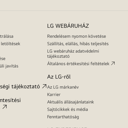
LG WEBÁRUHÁZ
trálása
Rendelésem nyomon követése
letöltések
Szállítás, elállás, hibás teljesítés
LG webáruház adatvédelmi
tájékoztató
ése
Általános értékesítési feltételek
üli javítás
Az LG-ről
ségi tájékoztató
Az LG márkanév
Karrier
tesítési
Aktuális állásajánlataink
t
Sajtócikkek és média
Fenntarthatóság