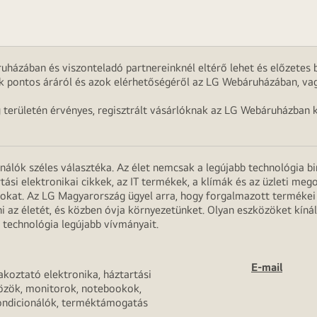
uházában és viszonteladó partnereinknél eltérő lehet és előzetes b
k pontos áráról és azok elérhetőségéről az LG Webáruházában, vag
g területén érvényes, regisztrált vásárlóknak az LG Webáruházban k
onálók széles választéka. Az élet nemcsak a legújabb technológia b
rtási elektronikai cikkek, az IT termékek, a klímák és az üzleti m
apokat. Az LG Magyarország ügyel arra, hogy forgalmazott termék
 az életét, és közben óvja környezetünket. Olyan eszközöket kínál
 technológia legújabb vívmányait.
E-mail
akoztató elektronika, háztartási
özök, monitorok, notebookok,
ondicionálók, terméktámogatás