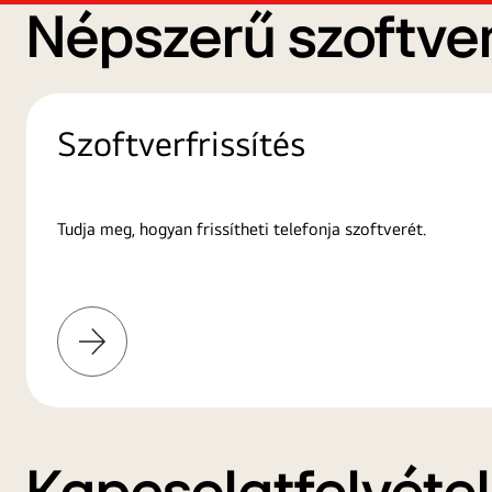
Népszerű szoftver
Szoftverfrissítés
Tudja meg, hogyan frissítheti telefonja szoftverét.
További
információk