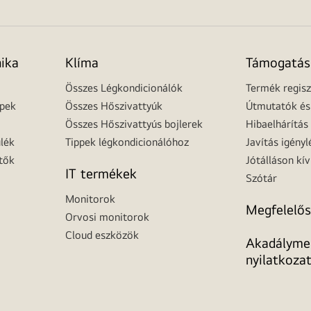
nika
Klíma
Támogatás
Összes Légkondicionálók
Termék regisz
épek
Összes Hőszivattyúk
Útmutatók és 
Összes Hőszivattyús bojlerek
Hibaelhárítás
lék
Tippek légkondicionálóhoz
Javítás igényl
tők
Jótálláson kív
IT termékek
Szótár
Monitorok
Megfelelős
Orvosi monitorok
Cloud eszközök
Akadálymen
nyilatkoza