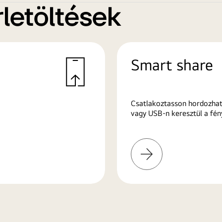
letöltések
Smart share
Csatlakoztasson hordozhat
vagy USB-n keresztül a fén
További
információk