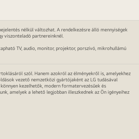
ejelentés nélkül változhat. A rendelkezésre álló mennyiségek
y viszonteladó partnereinknél.
apható TV, audio, monitor, projektor, porszívó, mikrohullámú
irtoklásáról szól. Hanem azokról az élményekről is, amelyekhez
egoldások vezető nemzetközi gyártójaként az LG tudásával
ei könnyen kezelhetők, modern formatervezésűek és
unk, amelyek a lehető legjobban illeszkednek az Ön igényeihez