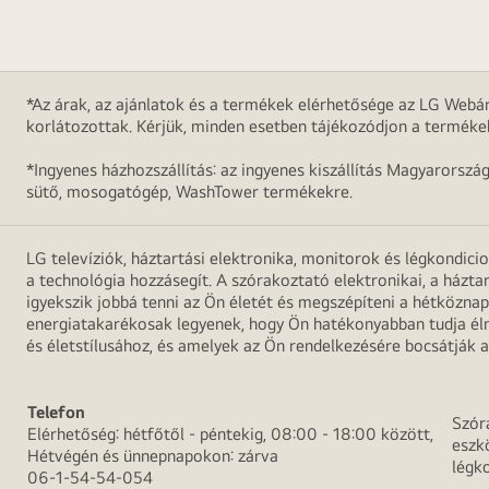
*Az árak, az ajánlatok és a termékek elérhetősége az LG Webár
korlátozottak. Kérjük, minden esetben tájékozódjon a terméke
*Ingyenes házhozszállítás: az ingyenes kiszállítás Magyarorszá
sütő, mosogatógép, WashTower termékekre.
LG televíziók, háztartási elektronika, monitorok és légkondici
a technológia hozzásegít. A szórakoztató elektronikai, a házta
igyekszik jobbá tenni az Ön életét és megszépíteni a hétközn
energiatakarékosak legyenek, hogy Ön hatékonyabban tudja élni
és életstílusához, és amelyek az Ön rendelkezésére bocsátják a
Telefon
Szór
Elérhetőség: hétfőtől - péntekig, 08:00 - 18:00 között,
eszk
Hétvégén és ünnepnapokon: zárva
légk
06-1-54-54-054