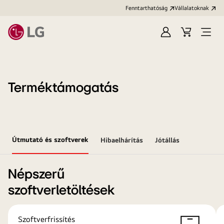
Fenntarthatóság
Vállalatoknak
Bejelentkezés
Kosár
Menü
megn
Terméktámogatás
Útmutató és szoftverek
Hibaelhárítás
Jótállás
Népszerű
szoftverletöltések
Szoftverfrissítés