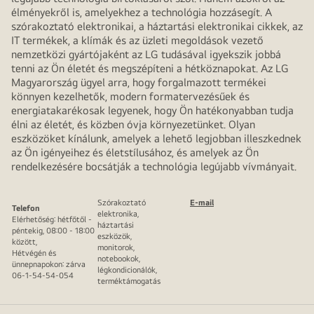
élményekről is, amelyekhez a technológia hozzásegít. A
szórakoztató elektronikai, a háztartási elektronikai cikkek, az
IT termékek, a klímák és az üzleti megoldások vezető
nemzetközi gyártójaként az LG tudásával igyekszik jobbá
tenni az Ön életét és megszépíteni a hétköznapokat. Az LG
Magyarország ügyel arra, hogy forgalmazott termékei
könnyen kezelhetők, modern formatervezésűek és
energiatakarékosak legyenek, hogy Ön hatékonyabban tudja
élni az életét, és közben óvja környezetünket. Olyan
eszközöket kínálunk, amelyek a lehető legjobban illeszkednek
az Ön igényeihez és életstílusához, és amelyek az Ön
rendelkezésére bocsátják a technológia legújabb vívmányait.
Szórakoztató
E-mail
Telefon
elektronika,
Elérhetőség: hétfőtől -
háztartási
péntekig, 08:00 - 18:00
eszközök,
között,
monitorok,
Hétvégén és
notebookok,
ünnepnapokon: zárva
légkondicionálók,
06-1-54-54-054
terméktámogatás