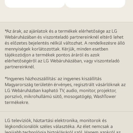
*Az árak, az ajánlatok és a termékek elérhetősége az LG
Webáruházában és viszonteladó partnereinknél eltérő lehet
és előzetes bejelentés nélkül változhat. A rendelkezésre álló
mennyiségek korlátozottak. Kérjük, minden esetben
tájékozódjon a termékek pontos áráról és azok
elérhetőségéről az LG Webáruházában, vagy viszonteladó
partnereinknél.
*Ingyenes házhozszállítás: az ingyenes kiszállítás
Magyarország területén érvényes, regisztrált vásárlóknak az
LG Webáruházban kapható TV, audio, monitor, projektor,
porszívó, mikrohullámú sütő, mosogatógép, WashTower
termékekre.
LG televíziók, háztartási elektronika, monitorok és
légkondicionálók széles választéka. Az élet nemcsak a
legújabb technológia birtoklásáról szól. Hanem azokról az