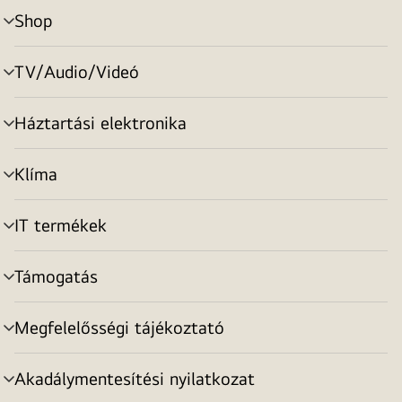
Shop
menu
toggle
TV/Audio/Videó
menu
toggle
Háztartási elektronika
menu
toggle
Klíma
menu
toggle
IT termékek
menu
toggle
Támogatás
menu
toggle
Megfelelősségi tájékoztató
menu
toggle
Akadálymentesítési nyilatkozat
menu