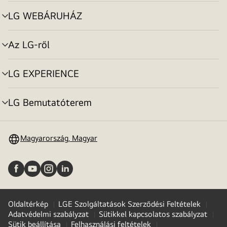
toggle
LG WEBÁRUHÁZ
menu
toggle
Az LG-ről
menu
toggle
LG EXPERIENCE
menu
toggle
LG Bemutatóterem
menu
toggle
Magyarország, Magyar
Oldaltérkép
LGE Szolgáltatások Szerződési Feltételek
Adatvédelmi szabályzat
Sütikkel kapcsolatos szabályzat
Sütik beállítása
Felhasználási feltételek