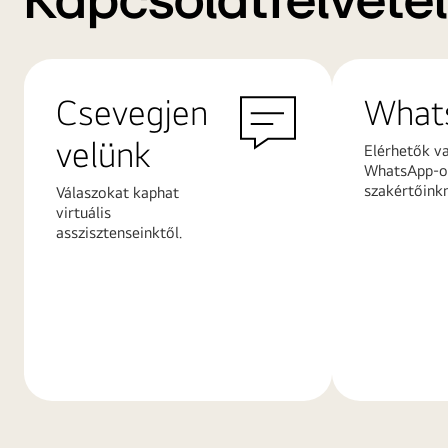
Kapcsolatfelvétel
Csevegjen
What
velünk
Elérhetők v
WhatsApp-on
szakértőink
Válaszokat kaphat
virtuális
asszisztenseinktől.
További
További
információk
információ