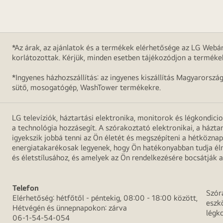
*Az árak, az ajánlatok és a termékek elérhetősége az LG Webár
korlátozottak. Kérjük, minden esetben tájékozódjon a terméke
*Ingyenes házhozszállítás: az ingyenes kiszállítás Magyarorszá
sütő, mosogatógép, WashTower termékekre.
LG televíziók, háztartási elektronika, monitorok és légkondici
a technológia hozzásegít. A szórakoztató elektronikai, a házta
igyekszik jobbá tenni az Ön életét és megszépíteni a hétközn
energiatakarékosak legyenek, hogy Ön hatékonyabban tudja élni
és életstílusához, és amelyek az Ön rendelkezésére bocsátják a
Telefon
Szór
Elérhetőség: hétfőtől - péntekig, 08:00 - 18:00 között,
eszk
Hétvégén és ünnepnapokon: zárva
légk
06-1-54-54-054