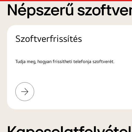
Népszerű szoftver
Szoftverfrissítés
Tudja meg, hogyan frissítheti telefonja szoftverét.
További
információk