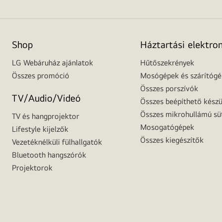
Shop
Háztartási elektro
LG Webáruház ajánlatok
Hűtőszekrények
Összes promóció
Mosógépek és szárítóg
Összes porszívók
TV/Audio/Videó
Összes beépíthető készü
Összes mikrohullámú sü
TV és hangprojektor
Mosogatógépek
Lifestyle kijelzők
Összes kiegészítők
Vezetéknélküli fülhallgatók
Bluetooth hangszórók
Projektorok