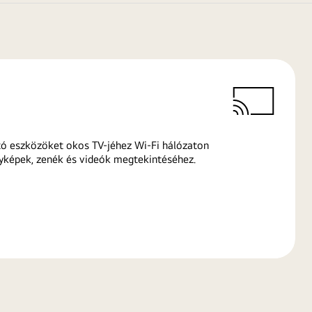
ó eszközöket okos TV-jéhez Wi-Fi hálózaton
yképek, zenék és videók megtekintéséhez.