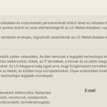
uházában és viszonteladó partnereinknél eltérő lehet és előzetes b
k pontos áráról és azok elérhetőségéről az LG Webáruházában, vag
g területén érvényes, regisztrált vásárlóknak az LG Webáruházban k
onálók széles választéka. Az élet nemcsak a legújabb technológia b
rtási elektronikai cikkek, az IT termékek, a klímák és az üzleti m
apokat. Az LG Magyarország ügyel arra, hogy forgalmazott termék
 az életét, és közben óvja környezetünket. Olyan eszközöket kínál
 technológia legújabb vívmányait.
E-mail
akoztató elektronika, háztartási
özök, monitorok, notebookok,
ondicionálók, terméktámogatás