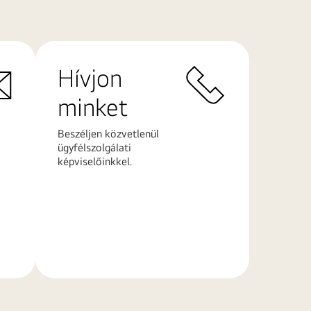
Hívjon
minket
Beszéljen közvetlenül
ügyfélszolgálati
képviselőinkkel.
További
információk