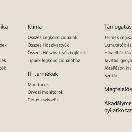
nika
Klíma
Támogatás
Összes Légkondicionálók
Termék regisz
épek
Összes Hőszivattyúk
Útmutatók és 
Összes Hőszivattyús bojlerek
Hibaelhárítás
lék
Tippek légkondicionálóhoz
Javítás igényl
tők
Jótálláson kív
IT termékek
Szótár
Monitorok
Megfelelős
Orvosi monitorok
Cloud eszközök
Akadálymen
nyilatkoza