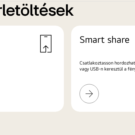
letöltések
Smart share
Csatlakoztasson hordozhat
vagy USB-n keresztül a fén
További
információk