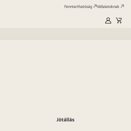
Fenntarthatóság
Vállalatoknak
Saját
Kosár
LG
Jótállás