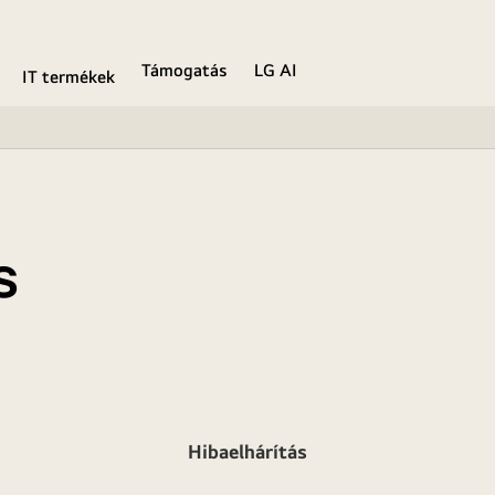
Támogatás
LG AI
IT termékek
s
Hibaelhárítás