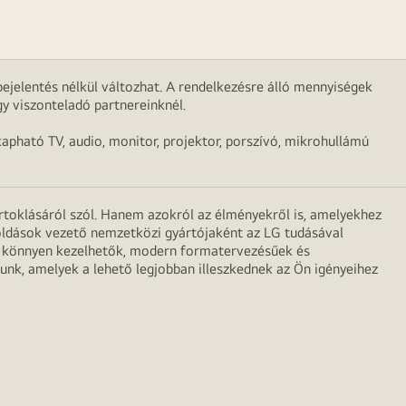
ejelentés nélkül változhat. A rendelkezésre álló mennyiségek
y viszonteladó partnereinknél.
apható TV, audio, monitor, projektor, porszívó, mikrohullámú
irtoklásáról szól. Hanem azokról az élményekről is, amelyekhez
egoldások vezető nemzetközi gyártójaként az LG tudásával
ei könnyen kezelhetők, modern formatervezésűek és
unk, amelyek a lehető legjobban illeszkednek az Ön igényeihez