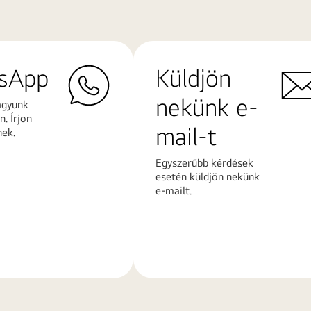
sApp
Küldjön
nekünk e-
agyunk
. Írjon
mail-t
nek.
Egyszerűbb kérdések
esetén küldjön nekünk
e-mailt.
További
k
információk