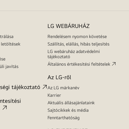
LG WEBÁRUHÁZ
trálása
Rendelésem nyomon követése
letöltések
Szállítás, elállás, hibás teljesítés
LG webáruház adatvédelmi
tájékoztató
ése
Általános értékesítési feltételek
üli javítás
Az LG-ről
ségi tájékoztató
Az LG márkanév
Karrier
tesítési
Aktuális állásajánlataink
t
Sajtócikkek és média
Fenntarthatóság