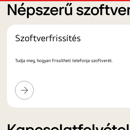
Népszerű szoftver
Szoftverfrissítés
Tudja meg, hogyan frissítheti telefonja szoftverét.
További
információk