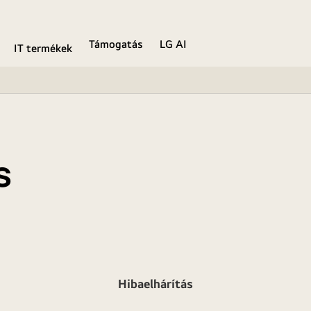
Támogatás
LG AI
IT termékek
s
Hibaelhárítás