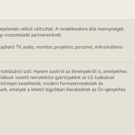
ejelentés nélkül változhat. A rendelkezésre álló mennyiségek
y viszonteladó partnereinknél.
apható TV, audio, monitor, projektor, porszívó, mikrohullámú
irtoklásáról szól. Hanem azokról az élményekről is, amelyekhez
egoldások vezető nemzetközi gyártójaként az LG tudásával
ei könnyen kezelhetők, modern formatervezésűek és
unk, amelyek a lehető legjobban illeszkednek az Ön igényeihez