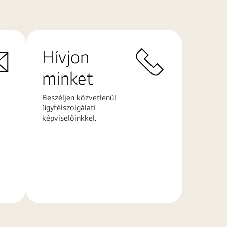
Hívjon
minket
Beszéljen közvetlenül
ügyfélszolgálati
képviselőinkkel.
További
információk