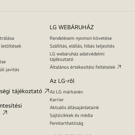
LG WEBÁRUHÁZ
trálása
Rendelésem nyomon követése
letöltések
Szállítás, elállás, hibás teljesítés
LG webáruház adatvédelmi
tájékoztató
ése
Általános értékesítési feltételek
üli javítás
Az LG-ről
ségi tájékoztató
Az LG márkanév
Karrier
tesítési
Aktuális állásajánlataink
t
Sajtócikkek és média
Fenntarthatóság