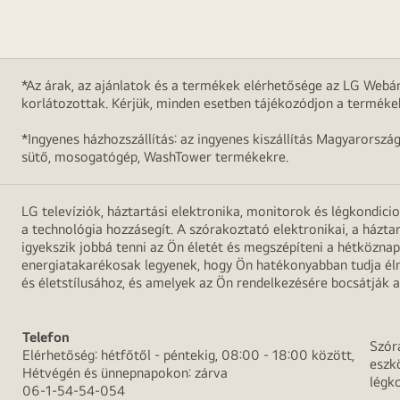
*Az árak, az ajánlatok és a termékek elérhetősége az LG Webár
korlátozottak. Kérjük, minden esetben tájékozódjon a terméke
*Ingyenes házhozszállítás: az ingyenes kiszállítás Magyarorszá
sütő, mosogatógép, WashTower termékekre.
LG televíziók, háztartási elektronika, monitorok és légkondici
a technológia hozzásegít. A szórakoztató elektronikai, a házta
igyekszik jobbá tenni az Ön életét és megszépíteni a hétközn
energiatakarékosak legyenek, hogy Ön hatékonyabban tudja élni
és életstílusához, és amelyek az Ön rendelkezésére bocsátják a
Telefon
Szór
Elérhetőség: hétfőtől - péntekig, 08:00 - 18:00 között,
eszk
Hétvégén és ünnepnapokon: zárva
légk
06-1-54-54-054