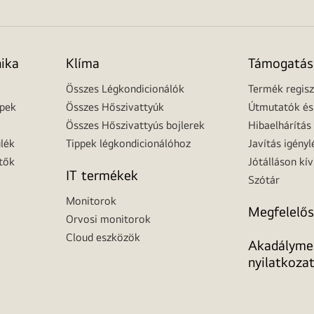
nika
Klíma
Támogatás
Összes Légkondicionálók
Termék regisz
épek
Összes Hőszivattyúk
Útmutatók és 
Összes Hőszivattyús bojlerek
Hibaelhárítás
lék
Tippek légkondicionálóhoz
Javítás igényl
tők
Jótálláson kív
IT termékek
Szótár
Monitorok
Megfelelős
Orvosi monitorok
Cloud eszközök
Akadálymen
nyilatkoza