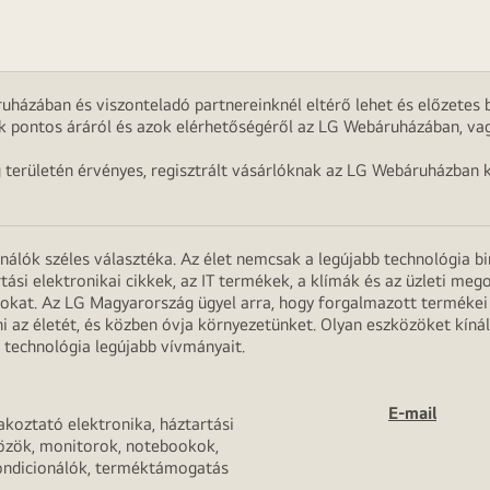
uházában és viszonteladó partnereinknél eltérő lehet és előzetes b
k pontos áráról és azok elérhetőségéről az LG Webáruházában, vag
g területén érvényes, regisztrált vásárlóknak az LG Webáruházban k
onálók széles választéka. Az élet nemcsak a legújabb technológia b
rtási elektronikai cikkek, az IT termékek, a klímák és az üzleti m
apokat. Az LG Magyarország ügyel arra, hogy forgalmazott termék
 az életét, és közben óvja környezetünket. Olyan eszközöket kínál
 technológia legújabb vívmányait.
E-mail
akoztató elektronika, háztartási
özök, monitorok, notebookok,
ondicionálók, terméktámogatás