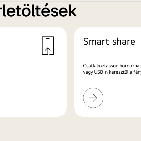
letöltések
Smart share
Csatlakoztasson hordozhat
vagy USB-n keresztül a fén
További
információk