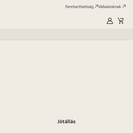
Fenntarthatóság
Vállalatoknak
Saját
Kosár
LG
Jótállás