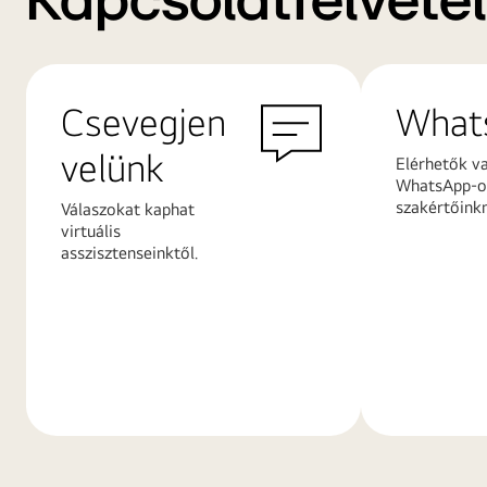
Kapcsolatfelvétel
Csevegjen
What
velünk
Elérhetők v
WhatsApp-on
szakértőink
Válaszokat kaphat
virtuális
asszisztenseinktől.
További
További
információk
információ