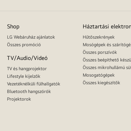
Shop
Háztartási elektro
LG Webáruház ajánlatok
Hűtőszekrények
Összes promóció
Mosógépek és szárítóg
Összes porszívók
TV/Audio/Videó
Összes beépíthető készü
Összes mikrohullámú sü
TV és hangprojektor
Mosogatógépek
Lifestyle kijelzők
Összes kiegészítők
Vezetéknélküli fülhallgatók
Bluetooth hangszórók
Projektorok