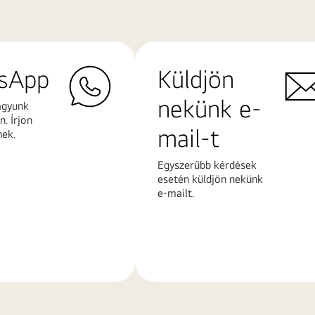
sApp
Küldjön
nekünk e-
agyunk
. Írjon
mail-t
nek.
Egyszerűbb kérdések
esetén küldjön nekünk
e-mailt.
További
k
információk