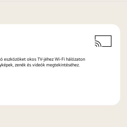
ó eszközöket okos TV-jéhez Wi-Fi hálózaton
yképek, zenék és videók megtekintéséhez.