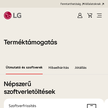
Fenntarthatóság
Vállalatoknak
Bejelentkezés
Kosár
Menü
megn
Terméktámogatás
Útmutató és szoftverek
Hibaelhárítás
Jótállás
Népszerű
szoftverletöltések
Szoftverfrissítés