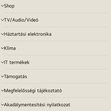
Shop
menu
toggle
TV/Audio/Videó
menu
toggle
Háztartási elektronika
menu
toggle
Klíma
menu
toggle
IT termékek
menu
toggle
Támogatás
menu
toggle
Megfelelősségi tájékoztató
menu
toggle
Akadálymentesítési nyilatkozat
menu