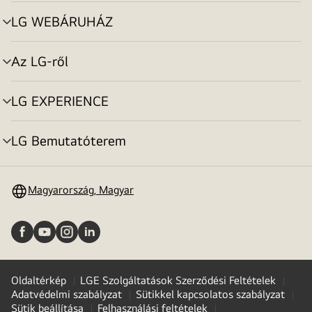
toggle
LG WEBÁRUHÁZ
menu
toggle
Az LG-ről
menu
toggle
LG EXPERIENCE
menu
toggle
LG Bemutatóterem
menu
toggle
Magyarország, Magyar
Oldaltérkép
LGE Szolgáltatások Szerződési Feltételek
Adatvédelmi szabályzat
Sütikkel kapcsolatos szabályzat
Sütik beállítása
Felhasználási feltételek