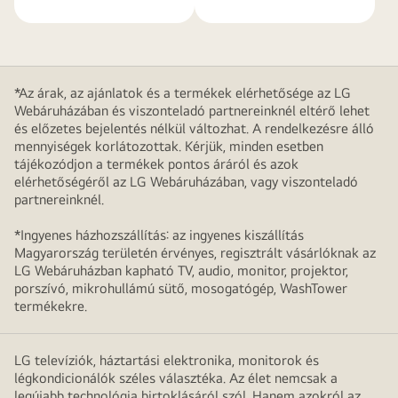
*Az árak, az ajánlatok és a termékek elérhetősége az LG
Webáruházában és viszonteladó partnereinknél eltérő lehet
és előzetes bejelentés nélkül változhat. A rendelkezésre álló
mennyiségek korlátozottak. Kérjük, minden esetben
tájékozódjon a termékek pontos áráról és azok
elérhetőségéről az LG Webáruházában, vagy viszonteladó
partnereinknél.
*Ingyenes házhozszállítás: az ingyenes kiszállítás
Magyarország területén érvényes, regisztrált vásárlóknak az
LG Webáruházban kapható TV, audio, monitor, projektor,
porszívó, mikrohullámú sütő, mosogatógép, WashTower
termékekre.
LG televíziók, háztartási elektronika, monitorok és
légkondicionálók széles választéka. Az élet nemcsak a
legújabb technológia birtoklásáról szól. Hanem azokról az