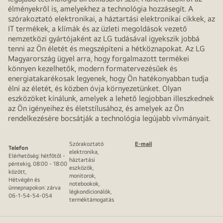
élményekről is, amelyekhez a technológia hozzásegít. A
szórakoztató elektronikai, a háztartási elektronikai cikkek, az
IT termékek, a klímák és az üzleti megoldások vezető
nemzetközi gyártójaként az LG tudásával igyekszik jobbá
tenni az Ön életét és megszépíteni a hétköznapokat. Az LG
Magyarország ügyel arra, hogy forgalmazott termékei
könnyen kezelhetők, modern formatervezésűek és
energiatakarékosak legyenek, hogy Ön hatékonyabban tudja
élni az életét, és közben óvja környezetünket. Olyan
eszközöket kínálunk, amelyek a lehető legjobban illeszkednek
az Ön igényeihez és életstílusához, és amelyek az Ön
rendelkezésére bocsátják a technológia legújabb vívmányait.
Szórakoztató
E-mail
Telefon
elektronika,
Elérhetőség: hétfőtől -
háztartási
péntekig, 08:00 - 18:00
eszközök,
között,
monitorok,
Hétvégén és
notebookok,
ünnepnapokon: zárva
légkondicionálók,
06-1-54-54-054
terméktámogatás