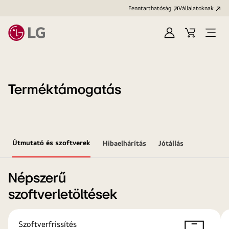
Fenntarthatóság
Vállalatoknak
Bejelentkezés
Kosár
Menü
megn
Terméktámogatás
Útmutató és szoftverek
Hibaelhárítás
Jótállás
Népszerű
szoftverletöltések
Szoftverfrissítés