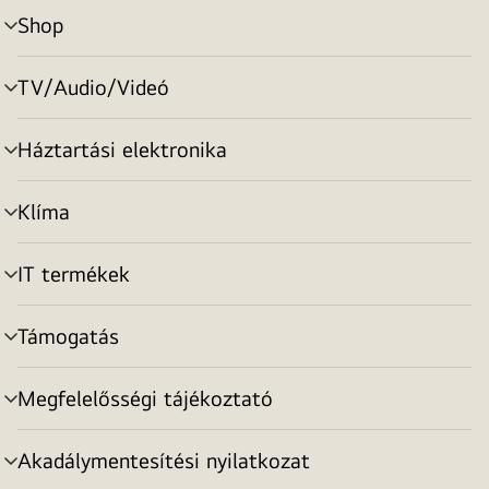
Shop
menu
toggle
TV/Audio/Videó
menu
toggle
Háztartási elektronika
menu
toggle
Klíma
menu
toggle
IT termékek
menu
toggle
Támogatás
menu
toggle
Megfelelősségi tájékoztató
menu
toggle
Akadálymentesítési nyilatkozat
menu