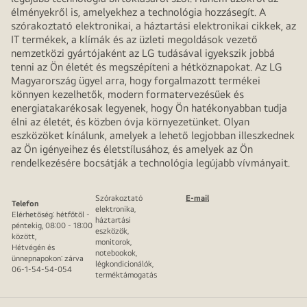
élményekről is, amelyekhez a technológia hozzásegít. A
szórakoztató elektronikai, a háztartási elektronikai cikkek, az
IT termékek, a klímák és az üzleti megoldások vezető
nemzetközi gyártójaként az LG tudásával igyekszik jobbá
tenni az Ön életét és megszépíteni a hétköznapokat. Az LG
Magyarország ügyel arra, hogy forgalmazott termékei
könnyen kezelhetők, modern formatervezésűek és
energiatakarékosak legyenek, hogy Ön hatékonyabban tudja
élni az életét, és közben óvja környezetünket. Olyan
eszközöket kínálunk, amelyek a lehető legjobban illeszkednek
az Ön igényeihez és életstílusához, és amelyek az Ön
rendelkezésére bocsátják a technológia legújabb vívmányait.
Szórakoztató
E-mail
Telefon
elektronika,
Elérhetőség: hétfőtől -
háztartási
péntekig, 08:00 - 18:00
eszközök,
között,
monitorok,
Hétvégén és
notebookok,
ünnepnapokon: zárva
légkondicionálók,
06-1-54-54-054
terméktámogatás