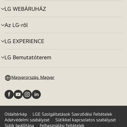
toggle
LG WEBÁRUHÁZ
menu
toggle
Az LG-ről
menu
toggle
LG EXPERIENCE
menu
toggle
LG Bemutatóterem
menu
toggle
Magyarország, Magyar
Oldaltérkép
LGE Szolgáltatások Szerződési Feltételek
Adatvédelmi szabályzat
Sütikkel kapcsolatos szabályzat
Sütik beállítása
Felhasználási feltételek