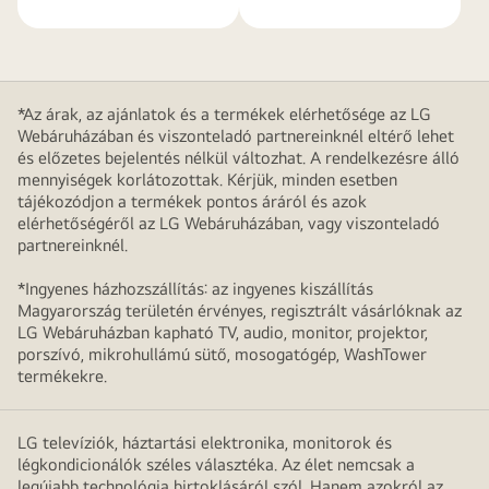
*Az árak, az ajánlatok és a termékek elérhetősége az LG
Webáruházában és viszonteladó partnereinknél eltérő lehet
és előzetes bejelentés nélkül változhat. A rendelkezésre álló
mennyiségek korlátozottak. Kérjük, minden esetben
tájékozódjon a termékek pontos áráról és azok
elérhetőségéről az LG Webáruházában, vagy viszonteladó
partnereinknél.
*Ingyenes házhozszállítás: az ingyenes kiszállítás
Magyarország területén érvényes, regisztrált vásárlóknak az
LG Webáruházban kapható TV, audio, monitor, projektor,
porszívó, mikrohullámú sütő, mosogatógép, WashTower
termékekre.
LG televíziók, háztartási elektronika, monitorok és
légkondicionálók széles választéka. Az élet nemcsak a
legújabb technológia birtoklásáról szól. Hanem azokról az