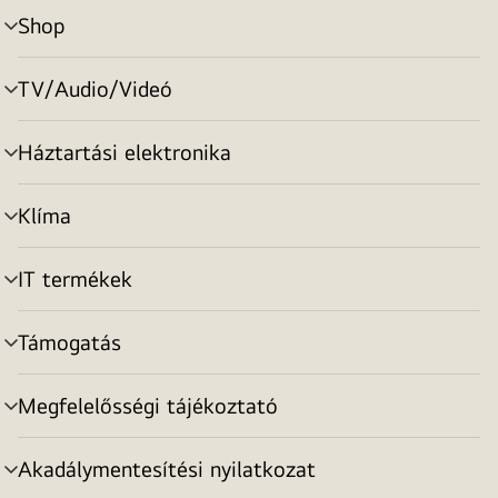
Shop
menu
toggle
TV/Audio/Videó
menu
toggle
Háztartási elektronika
menu
toggle
Klíma
menu
toggle
IT termékek
menu
toggle
Támogatás
menu
toggle
Megfelelősségi tájékoztató
menu
toggle
Akadálymentesítési nyilatkozat
menu