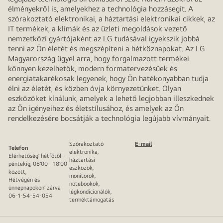
élményekről is, amelyekhez a technológia hozzásegít. A
szórakoztató elektronikai, a háztartási elektronikai cikkek, az
IT termékek, a klímák és az üzleti megoldások vezető
nemzetközi gyártójaként az LG tudásával igyekszik jobbá
tenni az Ön életét és megszépíteni a hétköznapokat. Az LG
Magyarország ügyel arra, hogy forgalmazott termékei
könnyen kezelhetők, modern formatervezésűek és
energiatakarékosak legyenek, hogy Ön hatékonyabban tudja
élni az életét, és közben óvja környezetünket. Olyan
eszközöket kínálunk, amelyek a lehető legjobban illeszkednek
az Ön igényeihez és életstílusához, és amelyek az Ön
rendelkezésére bocsátják a technológia legújabb vívmányait.
Szórakoztató
E-mail
Telefon
elektronika,
Elérhetőség: hétfőtől -
háztartási
péntekig, 08:00 - 18:00
eszközök,
között,
monitorok,
Hétvégén és
notebookok,
ünnepnapokon: zárva
légkondicionálók,
06-1-54-54-054
terméktámogatás