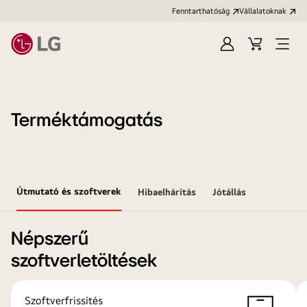
Fenntarthatóság
Vállalatoknak
Bejelentkezés
Kosár
Menü
megn
Terméktámogatás
Útmutató és szoftverek
Hibaelhárítás
Jótállás
Népszerű
szoftverletöltések
Szoftverfrissítés