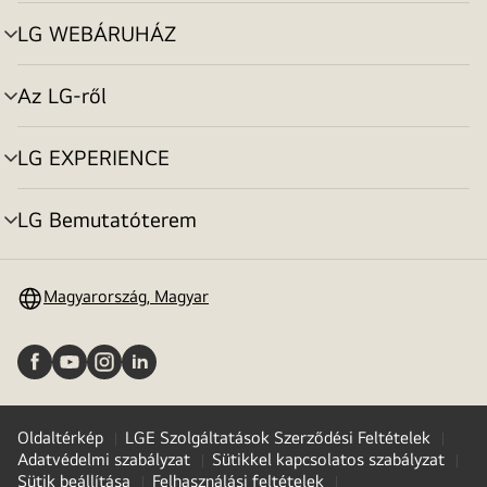
toggle
LG WEBÁRUHÁZ
menu
toggle
Az LG-ről
menu
toggle
LG EXPERIENCE
menu
toggle
LG Bemutatóterem
menu
toggle
Magyarország, Magyar
Oldaltérkép
LGE Szolgáltatások Szerződési Feltételek
Adatvédelmi szabályzat
Sütikkel kapcsolatos szabályzat
Sütik beállítása
Felhasználási feltételek