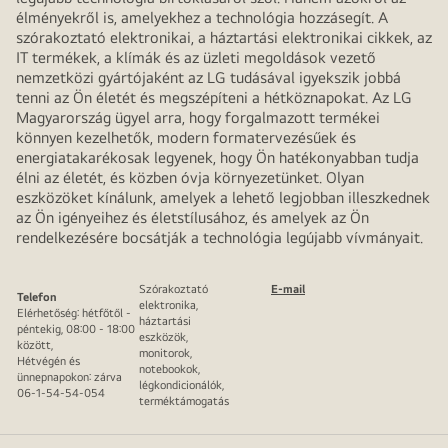
élményekről is, amelyekhez a technológia hozzásegít. A
szórakoztató elektronikai, a háztartási elektronikai cikkek, az
IT termékek, a klímák és az üzleti megoldások vezető
nemzetközi gyártójaként az LG tudásával igyekszik jobbá
tenni az Ön életét és megszépíteni a hétköznapokat. Az LG
Magyarország ügyel arra, hogy forgalmazott termékei
könnyen kezelhetők, modern formatervezésűek és
energiatakarékosak legyenek, hogy Ön hatékonyabban tudja
élni az életét, és közben óvja környezetünket. Olyan
eszközöket kínálunk, amelyek a lehető legjobban illeszkednek
az Ön igényeihez és életstílusához, és amelyek az Ön
rendelkezésére bocsátják a technológia legújabb vívmányait.
Szórakoztató
E-mail
Telefon
elektronika,
Elérhetőség: hétfőtől -
háztartási
péntekig, 08:00 - 18:00
eszközök,
között,
monitorok,
Hétvégén és
notebookok,
ünnepnapokon: zárva
légkondicionálók,
06-1-54-54-054
terméktámogatás