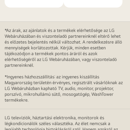
*Az árak, az ajánlatok és a termékek elérhetősége az LG
Webáruházában és viszonteladó partnereinknél eltérő lehet
és előzetes bejelentés nélkül változhat. A rendelkezésre álló
mennyiségek korlátozottak. Kérjük, minden esetben
tájékozódjon a termékek pontos áráról és azok
elérhetőségéről az LG Webáruházában, vagy viszonteladó
partnereinknél.
*Ingyenes házhozszállítás: az ingyenes kiszállítás
Magyarország területén érvényes, regisztrált vásárlóknak az
LG Webáruházban kapható TV, audio, monitor, projektor,
porszívó, mikrohullámú sütő, mosogatógép, WashTower
termékekre.
LG televíziók, háztartási elektronika, monitorok és
légkondicionálók széles választéka. Az élet nemcsak a
legújabb technológia birtoklásáról szól. Hanem azokról az