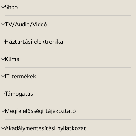
Shop
menu
toggle
TV/Audio/Videó
menu
toggle
Háztartási elektronika
menu
toggle
Klíma
menu
toggle
IT termékek
menu
toggle
Támogatás
menu
toggle
Megfelelősségi tájékoztató
menu
toggle
Akadálymentesítési nyilatkozat
menu