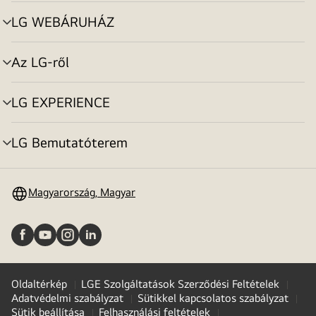
toggle
LG WEBÁRUHÁZ
menu
toggle
Az LG-ről
menu
toggle
LG EXPERIENCE
menu
toggle
LG Bemutatóterem
menu
toggle
Magyarország, Magyar
Oldaltérkép
LGE Szolgáltatások Szerződési Feltételek
Adatvédelmi szabályzat
Sütikkel kapcsolatos szabályzat
Sütik beállítása
Felhasználási feltételek