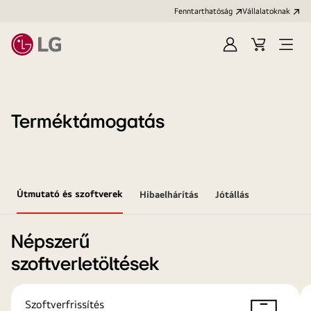
Fenntarthatóság
Vállalatoknak
Bejelentkezés
Kosár
Menü
megn
Terméktámogatás
Útmutató és szoftverek
Hibaelhárítás
Jótállás
Népszerű
szoftverletöltések
Szoftverfrissítés