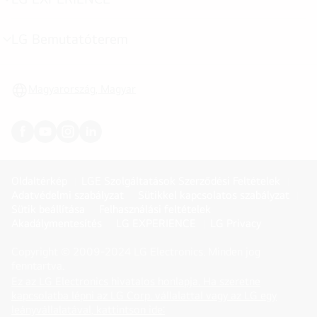
menu
toggle
LG Bemutatóterem
menu
toggle
Magyarország, Magyar
Oldaltérkép
LGE Szolgáltatások Szerződési Feltételek
Adatvédelmi szabályzat
Sütikkel kapcsolatos szabályzat
Sütik beállítása
Felhasználási feltételek
Akadálymentesítés
LG EXPERIENCE
LG Privacy
Copyright © 2009-2024 LG Electronics. Minden jog
fenntartva.
Ez az LG Electronics hivatalos honlapja. Ha szeretne
kapcsolatba lépni az LG Corp. vállalattal vagy az LG egy
(
opens
leányvállalatával, kattintson ide: