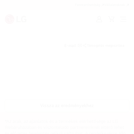
Fenntarthatóság
Vállalatoknak
Bejelentkezés
Kosár
Menü
megn
E-mail
Támogatás megosztása
Vissza az eredményekhez
*Az árak, az ajánlatok és a termékek elérhetősége az LG
Webáruházában és viszonteladó partnereinknél eltérő lehet
és előzetes bejelentés nélkül változhat. A rendelkezésre álló