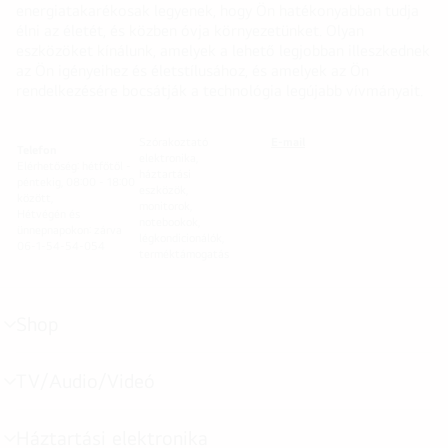
energiatakarékosak legyenek, hogy Ön hatékonyabban tudja
élni az életét, és közben óvja környezetünket. Olyan
eszközöket kínálunk, amelyek a lehető legjobban illeszkednek
az Ön igényeihez és életstílusához, és amelyek az Ön
rendelkezésére bocsátják a technológia legújabb vívmányait.
Szórakoztató
E-mail
Telefon
elektronika,
Elérhetőség: hétfőtől -
háztartási
péntekig, 08:00 - 18:00
eszközök,
között,
monitorok,
Hétvégén és
notebookok,
ünnepnapokon: zárva
légkondicionálók,
06-1-54-54-054
terméktámogatás
Shop
menu
toggle
TV/Audio/Videó
menu
toggle
Háztartási elektronika
menu