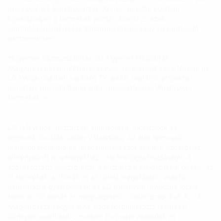
mennyiségek korlátozottak. Kérjük, minden esetben
tájékozódjon a termékek pontos áráról és azok
elérhetőségéről az LG Webáruházában, vagy viszonteladó
partnereinknél.
*Ingyenes házhozszállítás: az ingyenes kiszállítás
Magyarország területén érvényes, regisztrált vásárlóknak az
LG Webáruházban kapható TV, audio, monitor, projektor,
porszívó, mikrohullámú sütő, mosogatógép, WashTower
termékekre.
LG televíziók, háztartási elektronika, monitorok és
légkondicionálók széles választéka. Az élet nemcsak a
legújabb technológia birtoklásáról szól. Hanem azokról az
élményekről is, amelyekhez a technológia hozzásegít. A
szórakoztató elektronikai, a háztartási elektronikai cikkek, az
IT termékek, a klímák és az üzleti megoldások vezető
nemzetközi gyártójaként az LG tudásával igyekszik jobbá
tenni az Ön életét és megszépíteni a hétköznapokat. Az LG
Magyarország ügyel arra, hogy forgalmazott termékei
könnyen kezelhetők, modern formatervezésűek és