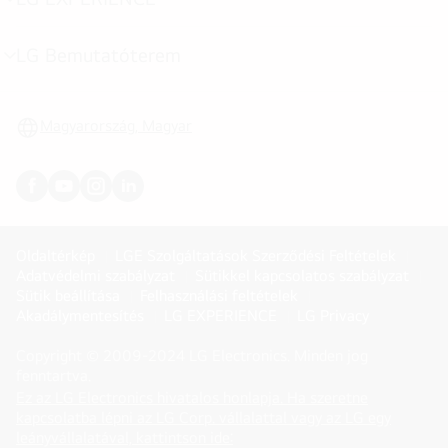
menu
toggle
LG Bemutatóterem
menu
toggle
Magyarország, Magyar
Oldaltérkép
LGE Szolgáltatások Szerződési Feltételek
Adatvédelmi szabályzat
Sütikkel kapcsolatos szabályzat
Sütik beállítása
Felhasználási feltételek
Akadálymentesítés
LG EXPERIENCE
LG Privacy
Copyright © 2009-2024 LG Electronics. Minden jog
fenntartva.
Ez az LG Electronics hivatalos honlapja. Ha szeretne
kapcsolatba lépni az LG Corp. vállalattal vagy az LG egy
(
opens
leányvállalatával, kattintson ide: