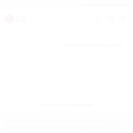
Fenntarthatóság
Vállalatoknak
Bejelentkezés
Kosár
Menü
megn
E-mail
Támogatás megosztása
Vissza az eredményekhez
*Az árak, az ajánlatok és a termékek elérhetősége az LG
Webáruházában és viszonteladó partnereinknél eltérő lehet
és előzetes bejelentés nélkül változhat. A rendelkezésre álló