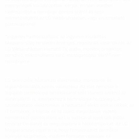
mennyiségek korlátozottak. Kérjük, minden esetben
tájékozódjon a termékek pontos áráról és azok
elérhetőségéről az LG Webáruházában, vagy viszonteladó
partnereinknél.
*Ingyenes házhozszállítás: az ingyenes kiszállítás
Magyarország területén érvényes, regisztrált vásárlóknak az
LG Webáruházban kapható TV, audio, monitor, projektor,
porszívó, mikrohullámú sütő, mosogatógép, WashTower
termékekre.
LG televíziók, háztartási elektronika, monitorok és
légkondicionálók széles választéka. Az élet nemcsak a
legújabb technológia birtoklásáról szól. Hanem azokról az
élményekről is, amelyekhez a technológia hozzásegít. A
szórakoztató elektronikai, a háztartási elektronikai cikkek, az
IT termékek, a klímák és az üzleti megoldások vezető
nemzetközi gyártójaként az LG tudásával igyekszik jobbá
tenni az Ön életét és megszépíteni a hétköznapokat. Az LG
Magyarország ügyel arra, hogy forgalmazott termékei
könnyen kezelhetők, modern formatervezésűek és