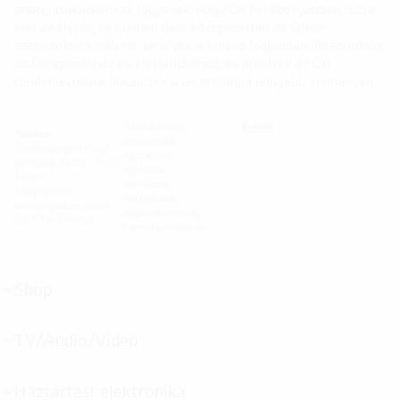
energiatakarékosak legyenek, hogy Ön hatékonyabban tudja
élni az életét, és közben óvja környezetünket. Olyan
eszközöket kínálunk, amelyek a lehető legjobban illeszkednek
az Ön igényeihez és életstílusához, és amelyek az Ön
rendelkezésére bocsátják a technológia legújabb vívmányait.
Szórakoztató
E-mail
Telefon
elektronika,
Elérhetőség: hétfőtől -
háztartási
péntekig, 08:00 - 18:00
eszközök,
között,
monitorok,
Hétvégén és
notebookok,
ünnepnapokon: zárva
légkondicionálók,
06-1-54-54-054
terméktámogatás
Shop
menu
toggle
TV/Audio/Videó
menu
toggle
Háztartási elektronika
menu