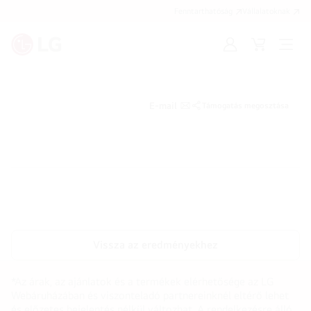
Fenntarthatóság
Vállalatoknak
Bejelentkezés
Kosár
Menü
megn
E-mail
Támogatás megosztása
Vissza az eredményekhez
*Az árak, az ajánlatok és a termékek elérhetősége az LG
Webáruházában és viszonteladó partnereinknél eltérő lehet
és előzetes bejelentés nélkül változhat. A rendelkezésre álló