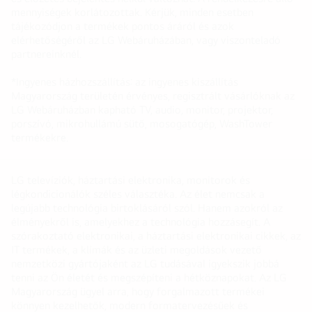
mennyiségek korlátozottak. Kérjük, minden esetben
tájékozódjon a termékek pontos áráról és azok
elérhetőségéről az LG Webáruházában, vagy viszonteladó
partnereinknél.
*Ingyenes házhozszállítás: az ingyenes kiszállítás
Magyarország területén érvényes, regisztrált vásárlóknak az
LG Webáruházban kapható TV, audio, monitor, projektor,
porszívó, mikrohullámú sütő, mosogatógép, WashTower
termékekre.
LG televíziók, háztartási elektronika, monitorok és
légkondicionálók széles választéka. Az élet nemcsak a
legújabb technológia birtoklásáról szól. Hanem azokról az
élményekről is, amelyekhez a technológia hozzásegít. A
szórakoztató elektronikai, a háztartási elektronikai cikkek, az
IT termékek, a klímák és az üzleti megoldások vezető
nemzetközi gyártójaként az LG tudásával igyekszik jobbá
tenni az Ön életét és megszépíteni a hétköznapokat. Az LG
Magyarország ügyel arra, hogy forgalmazott termékei
könnyen kezelhetők, modern formatervezésűek és