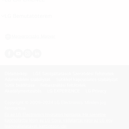
menu
toggle
LG Bemutatóterem
menu
toggle
Magyarország, Magyar
Oldaltérkép
LGE Szolgáltatások Szerződési Feltételek
Adatvédelmi szabályzat
Sütikkel kapcsolatos szabályzat
Sütik beállítása
Felhasználási feltételek
Akadálymentesítés
LG EXPERIENCE
LG Privacy
Copyright © 2009-2024 LG Electronics. Minden jog
fenntartva.
Ez az LG Electronics hivatalos honlapja. Ha szeretne
kapcsolatba lépni az LG Corp. vállalattal vagy az LG egy
(
opens
leányvállalatával, kattintson ide: