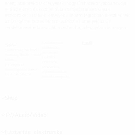
energiatakarékosak legyenek, hogy Ön hatékonyabban tudja
élni az életét, és közben óvja környezetünket. Olyan
eszközöket kínálunk, amelyek a lehető legjobban illeszkednek
az Ön igényeihez és életstílusához, és amelyek az Ön
rendelkezésére bocsátják a technológia legújabb vívmányait.
Szórakoztató
E-mail
Telefon
elektronika,
Elérhetőség: hétfőtől -
háztartási
péntekig, 08:00 - 18:00
eszközök,
között,
monitorok,
Hétvégén és
notebookok,
ünnepnapokon: zárva
légkondicionálók,
06-1-54-54-054
terméktámogatás
Shop
menu
toggle
TV/Audio/Videó
menu
toggle
Háztartási elektronika
menu