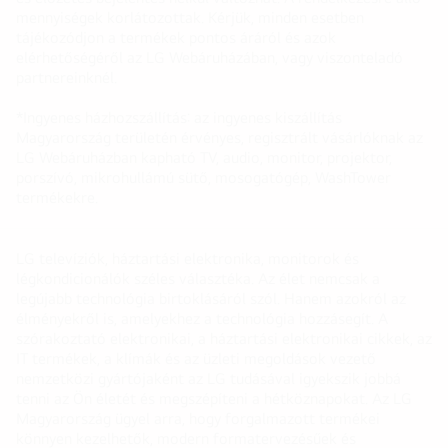
mennyiségek korlátozottak. Kérjük, minden esetben
tájékozódjon a termékek pontos áráról és azok
elérhetőségéről az LG Webáruházában, vagy viszonteladó
partnereinknél.
*Ingyenes házhozszállítás: az ingyenes kiszállítás
Magyarország területén érvényes, regisztrált vásárlóknak az
LG Webáruházban kapható TV, audio, monitor, projektor,
porszívó, mikrohullámú sütő, mosogatógép, WashTower
termékekre.
LG televíziók, háztartási elektronika, monitorok és
légkondicionálók széles választéka. Az élet nemcsak a
legújabb technológia birtoklásáról szól. Hanem azokról az
élményekről is, amelyekhez a technológia hozzásegít. A
szórakoztató elektronikai, a háztartási elektronikai cikkek, az
IT termékek, a klímák és az üzleti megoldások vezető
nemzetközi gyártójaként az LG tudásával igyekszik jobbá
tenni az Ön életét és megszépíteni a hétköznapokat. Az LG
Magyarország ügyel arra, hogy forgalmazott termékei
könnyen kezelhetők, modern formatervezésűek és