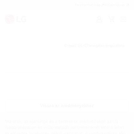
Fenntarthatóság
Vállalatoknak
Bejelentkezés
Kosár
Menü
megn
E-mail
Támogatás megosztása
Vissza az eredményekhez
*Az árak, az ajánlatok és a termékek elérhetősége az LG
Webáruházában és viszonteladó partnereinknél eltérő lehet
és előzetes bejelentés nélkül változhat. A rendelkezésre álló