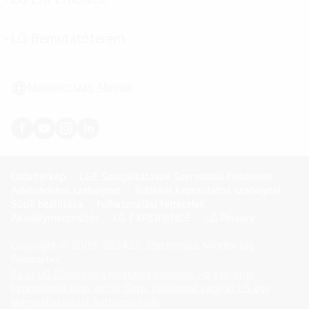
menu
toggle
LG Bemutatóterem
menu
toggle
Magyarország, Magyar
Oldaltérkép
LGE Szolgáltatások Szerződési Feltételek
Adatvédelmi szabályzat
Sütikkel kapcsolatos szabályzat
Sütik beállítása
Felhasználási feltételek
Akadálymentesítés
LG EXPERIENCE
LG Privacy
Copyright © 2009-2024 LG Electronics. Minden jog
fenntartva.
Ez az LG Electronics hivatalos honlapja. Ha szeretne
kapcsolatba lépni az LG Corp. vállalattal vagy az LG egy
(
opens
leányvállalatával, kattintson ide: