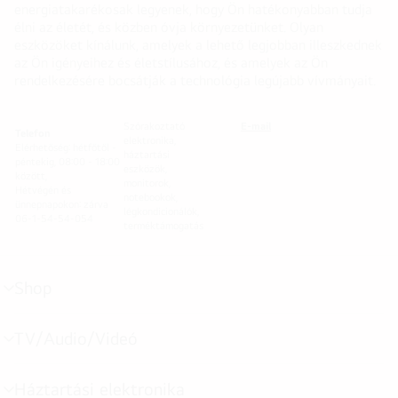
energiatakarékosak legyenek, hogy Ön hatékonyabban tudja
élni az életét, és közben óvja környezetünket. Olyan
eszközöket kínálunk, amelyek a lehető legjobban illeszkednek
az Ön igényeihez és életstílusához, és amelyek az Ön
rendelkezésére bocsátják a technológia legújabb vívmányait.
Szórakoztató
E-mail
Telefon
elektronika,
Elérhetőség: hétfőtől -
háztartási
péntekig, 08:00 - 18:00
eszközök,
között,
monitorok,
Hétvégén és
notebookok,
ünnepnapokon: zárva
légkondicionálók,
06-1-54-54-054
terméktámogatás
Shop
menu
toggle
TV/Audio/Videó
menu
toggle
Háztartási elektronika
menu