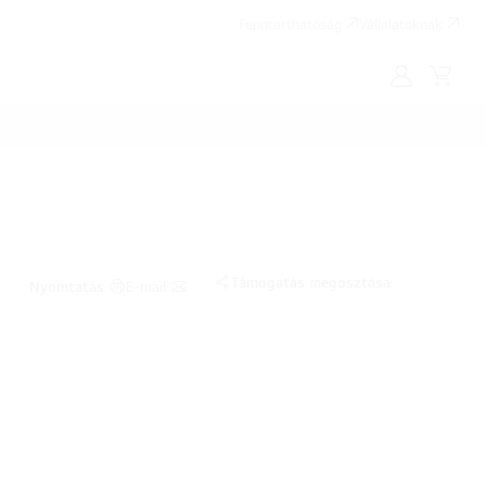
Fenntarthatóság
Vállalatoknak
Saját
Kosár
LG
Támogatás megosztása
Nyomtatás
E-mail