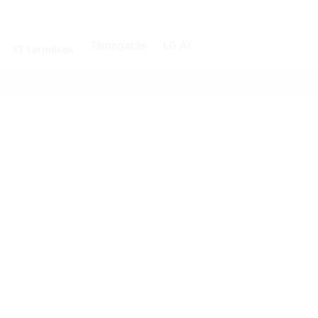
Támogatás
LG AI
IT termékek