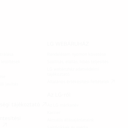
LG WEBÁRUHÁZ
trálása
Rendelésem nyomon követése
letöltések
Szállítás, elállás, hibás teljesítés
LG webáruház adatvédelmi
tájékoztató
ése
Általános értékesítési feltételek
üli javítás
Az LG-ről
ségi tájékoztató
Az LG márkanév
Karrier
tesítési
Aktuális állásajánlataink
t
Sajtócikkek és média