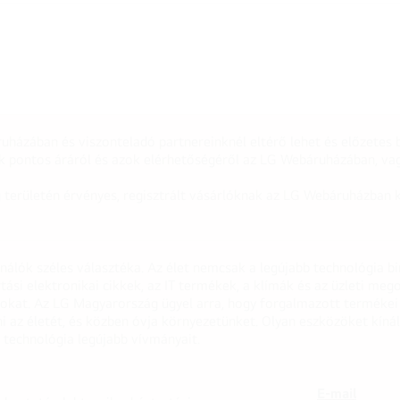
uházában és viszonteladó partnereinknél eltérő lehet és előzetes b
k pontos áráról és azok elérhetőségéről az LG Webáruházában, vag
g területén érvényes, regisztrált vásárlóknak az LG Webáruházban k
onálók széles választéka. Az élet nemcsak a legújabb technológia b
rtási elektronikai cikkek, az IT termékek, a klímák és az üzleti m
apokat. Az LG Magyarország ügyel arra, hogy forgalmazott termék
 az életét, és közben óvja környezetünket. Olyan eszközöket kínál
 technológia legújabb vívmányait.
E-mail