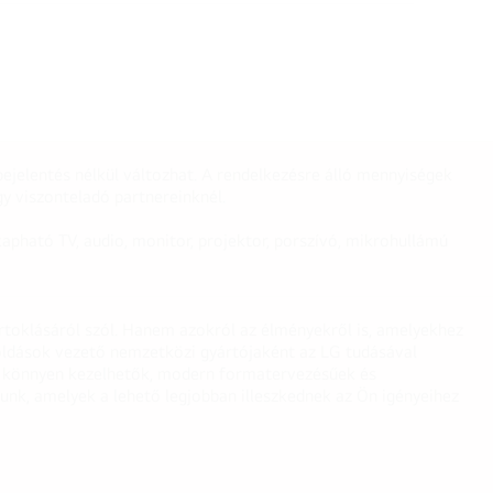
ejelentés nélkül változhat. A rendelkezésre álló mennyiségek
y viszonteladó partnereinknél.
apható TV, audio, monitor, projektor, porszívó, mikrohullámú
irtoklásáról szól. Hanem azokról az élményekről is, amelyekhez
egoldások vezető nemzetközi gyártójaként az LG tudásával
ei könnyen kezelhetők, modern formatervezésűek és
unk, amelyek a lehető legjobban illeszkednek az Ön igényeihez