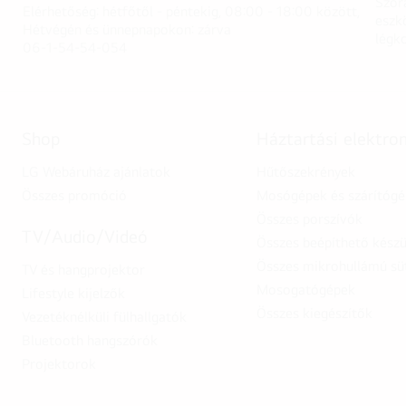
Szór
Elérhetőség: hétfőtől - péntekig, 08:00 - 18:00 között,
eszk
Hétvégén és ünnepnapokon: zárva
légk
06-1-54-54-054
Shop
Háztartási elektro
LG Webáruház ajánlatok
Hűtőszekrények
Összes promóció
Mosógépek és szárítóg
Összes porszívók
TV/Audio/Videó
Összes beépíthető készü
Összes mikrohullámú sü
TV és hangprojektor
Mosogatógépek
Lifestyle kijelzők
Összes kiegészítők
Vezetéknélküli fülhallgatók
Bluetooth hangszórók
Projektorok