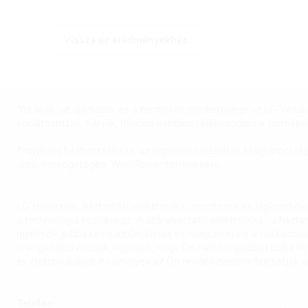
Vissza az eredményekhez
*Az árak, az ajánlatok és a termékek elérhetősége az LG Webár
korlátozottak. Kérjük, minden esetben tájékozódjon a terméke
*Ingyenes házhozszállítás: az ingyenes kiszállítás Magyarorszá
sütő, mosogatógép, WashTower termékekre.
LG televíziók, háztartási elektronika, monitorok és légkondici
a technológia hozzásegít. A szórakoztató elektronikai, a házta
igyekszik jobbá tenni az Ön életét és megszépíteni a hétközn
energiatakarékosak legyenek, hogy Ön hatékonyabban tudja élni
és életstílusához, és amelyek az Ön rendelkezésére bocsátják a
Telefon