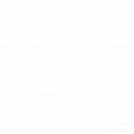
akoztató elektronika, háztartási
özök, monitorok, notebookok,
ondicionálók, terméktámogatás
nika
Klíma
Támogatás
Összes Légkondicionálók
Termék regisz
épek
Összes Hőszivattyúk
Útmutatók és 
Összes Hőszivattyús bojlerek
Hibaelhárítás
lék
Tippek légkondicionálóhoz
Javítás igényl
tők
Jótálláson kív
IT termékek
Szótár
Monitorok
Megfelelős
Orvosi monitorok
Cloud eszközök
Akadálymen
nyilatkoza