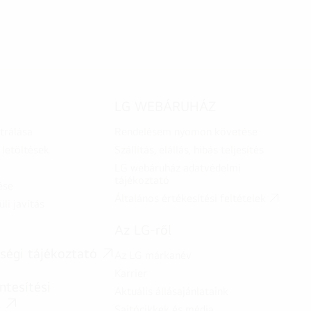
LG WEBÁRUHÁZ
trálása
Rendelésem nyomon követése
letöltések
Szállítás, elállás, hibás teljesítés
LG webáruház adatvédelmi
tájékoztató
ése
Általános értékesítési feltételek
üli javítás
Az LG-ről
ségi tájékoztató
Az LG márkanév
Karrier
tesítési
Aktuális állásajánlataink
t
Sajtócikkek és média