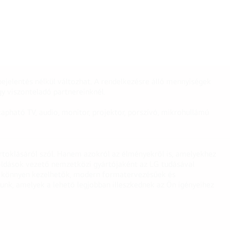
ejelentés nélkül változhat. A rendelkezésre álló mennyiségek
y viszonteladó partnereinknél.
apható TV, audio, monitor, projektor, porszívó, mikrohullámú
irtoklásáról szól. Hanem azokról az élményekről is, amelyekhez
egoldások vezető nemzetközi gyártójaként az LG tudásával
ei könnyen kezelhetők, modern formatervezésűek és
unk, amelyek a lehető legjobban illeszkednek az Ön igényeihez