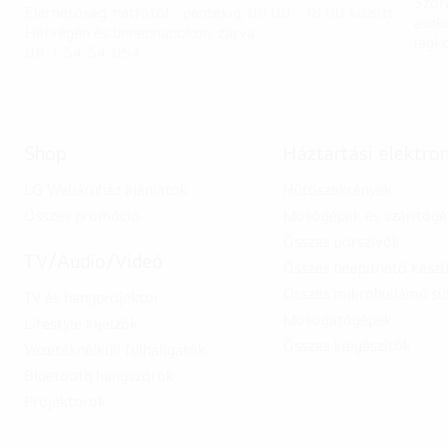
Szór
Elérhetőség: hétfőtől - péntekig, 08:00 - 18:00 között,
eszk
Hétvégén és ünnepnapokon: zárva
légk
06-1-54-54-054
Shop
Háztartási elektro
LG Webáruház ajánlatok
Hűtőszekrények
Összes promóció
Mosógépek és szárítóg
Összes porszívók
TV/Audio/Videó
Összes beépíthető készü
Összes mikrohullámú sü
TV és hangprojektor
Mosogatógépek
Lifestyle kijelzők
Összes kiegészítők
Vezetéknélküli fülhallgatók
Bluetooth hangszórók
Projektorok