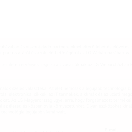
uházában és viszonteladó partnereinknél eltérő lehet és előzetes b
k pontos áráról és azok elérhetőségéről az LG Webáruházában, vag
g területén érvényes, regisztrált vásárlóknak az LG Webáruházban k
onálók széles választéka. Az élet nemcsak a legújabb technológia b
rtási elektronikai cikkek, az IT termékek, a klímák és az üzleti m
apokat. Az LG Magyarország ügyel arra, hogy forgalmazott termék
 az életét, és közben óvja környezetünket. Olyan eszközöket kínál
 technológia legújabb vívmányait.
E-mail