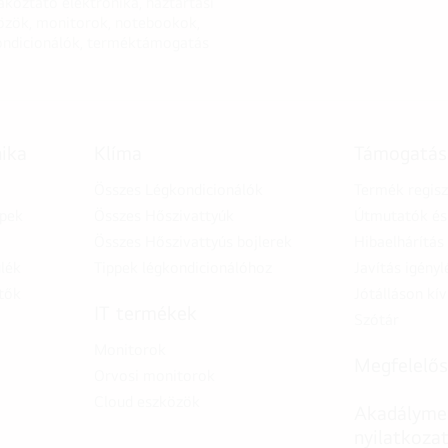
akoztató elektronika, háztartási
özök, monitorok, notebookok,
ondicionálók, terméktámogatás
nika
Klíma
Támogatás
Összes Légkondicionálók
Termék regisz
épek
Összes Hőszivattyúk
Útmutatók és 
Összes Hőszivattyús bojlerek
Hibaelhárítás
lék
Tippek légkondicionálóhoz
Javítás igényl
tők
Jótálláson kív
IT termékek
Szótár
Monitorok
Megfelelős
Orvosi monitorok
Cloud eszközök
Akadálymen
nyilatkoza