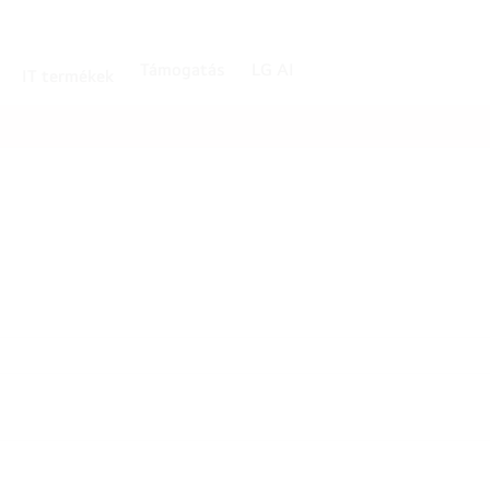
Támogatás
LG AI
IT termékek