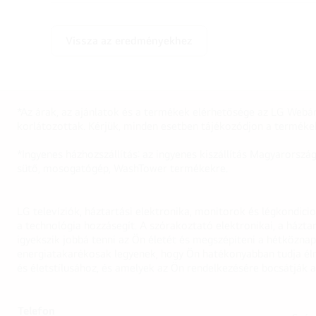
Vissza az eredményekhez
*Az árak, az ajánlatok és a termékek elérhetősége az LG Webár
korlátozottak. Kérjük, minden esetben tájékozódjon a terméke
*Ingyenes házhozszállítás: az ingyenes kiszállítás Magyarorszá
sütő, mosogatógép, WashTower termékekre.
LG televíziók, háztartási elektronika, monitorok és légkondici
a technológia hozzásegít. A szórakoztató elektronikai, a házta
igyekszik jobbá tenni az Ön életét és megszépíteni a hétközn
energiatakarékosak legyenek, hogy Ön hatékonyabban tudja élni
és életstílusához, és amelyek az Ön rendelkezésére bocsátják a
Telefon