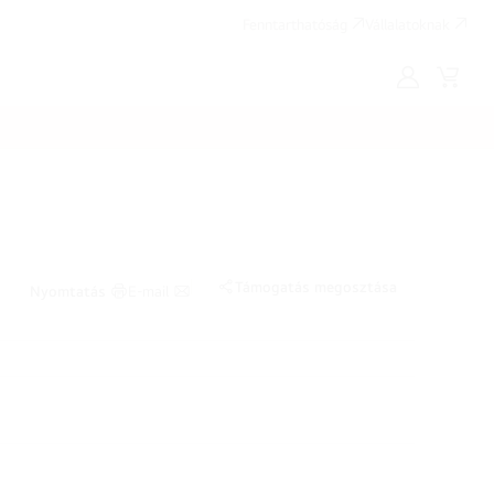
Fenntarthatóság
Vállalatoknak
Saját
Kosár
LG
Támogatás megosztása
Nyomtatás
E-mail