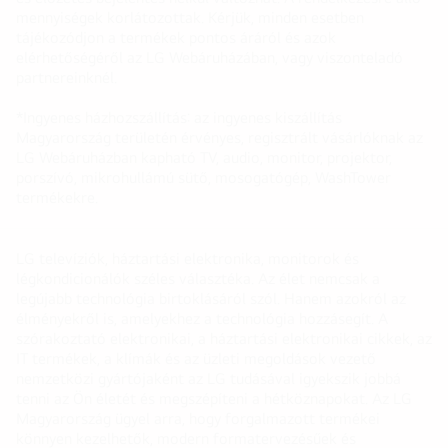
mennyiségek korlátozottak. Kérjük, minden esetben
tájékozódjon a termékek pontos áráról és azok
elérhetőségéről az LG Webáruházában, vagy viszonteladó
partnereinknél.
*Ingyenes házhozszállítás: az ingyenes kiszállítás
Magyarország területén érvényes, regisztrált vásárlóknak az
LG Webáruházban kapható TV, audio, monitor, projektor,
porszívó, mikrohullámú sütő, mosogatógép, WashTower
termékekre.
LG televíziók, háztartási elektronika, monitorok és
légkondicionálók széles választéka. Az élet nemcsak a
legújabb technológia birtoklásáról szól. Hanem azokról az
élményekről is, amelyekhez a technológia hozzásegít. A
szórakoztató elektronikai, a háztartási elektronikai cikkek, az
IT termékek, a klímák és az üzleti megoldások vezető
nemzetközi gyártójaként az LG tudásával igyekszik jobbá
tenni az Ön életét és megszépíteni a hétköznapokat. Az LG
Magyarország ügyel arra, hogy forgalmazott termékei
könnyen kezelhetők, modern formatervezésűek és