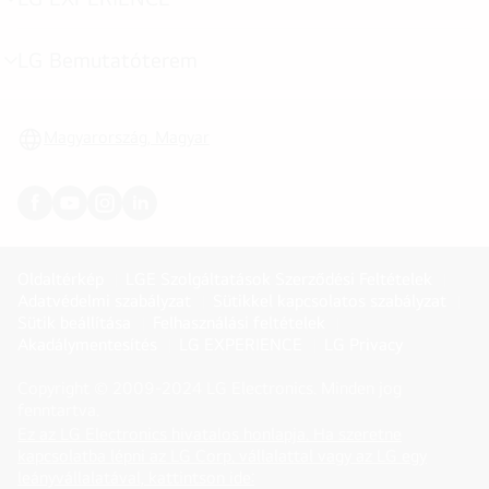
menu
toggle
LG Bemutatóterem
menu
toggle
Magyarország, Magyar
Oldaltérkép
LGE Szolgáltatások Szerződési Feltételek
Adatvédelmi szabályzat
Sütikkel kapcsolatos szabályzat
Sütik beállítása
Felhasználási feltételek
Akadálymentesítés
LG EXPERIENCE
LG Privacy
Copyright © 2009-2024 LG Electronics. Minden jog
fenntartva.
Ez az LG Electronics hivatalos honlapja. Ha szeretne
kapcsolatba lépni az LG Corp. vállalattal vagy az LG egy
(
opens
leányvállalatával, kattintson ide: