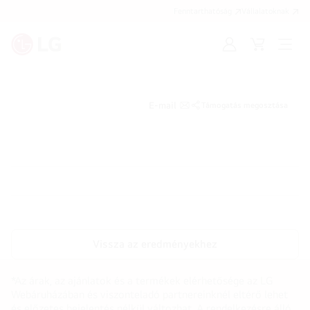
Fenntarthatóság
Vállalatoknak
Bejelentkezés
Kosár
Menü
megn
E-mail
Támogatás megosztása
Vissza az eredményekhez
*Az árak, az ajánlatok és a termékek elérhetősége az LG
Webáruházában és viszonteladó partnereinknél eltérő lehet
és előzetes bejelentés nélkül változhat. A rendelkezésre álló