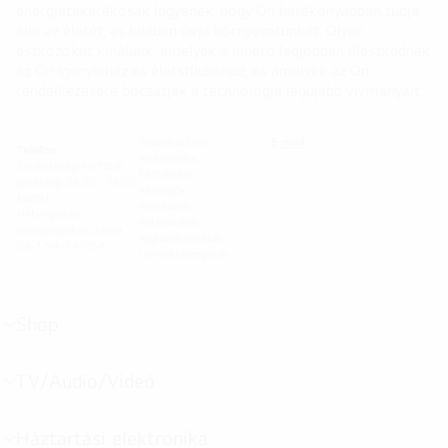
energiatakarékosak legyenek, hogy Ön hatékonyabban tudja
élni az életét, és közben óvja környezetünket. Olyan
eszközöket kínálunk, amelyek a lehető legjobban illeszkednek
az Ön igényeihez és életstílusához, és amelyek az Ön
rendelkezésére bocsátják a technológia legújabb vívmányait.
Szórakoztató
E-mail
Telefon
elektronika,
Elérhetőség: hétfőtől -
háztartási
péntekig, 08:00 - 18:00
eszközök,
között,
monitorok,
Hétvégén és
notebookok,
ünnepnapokon: zárva
légkondicionálók,
06-1-54-54-054
terméktámogatás
Shop
menu
toggle
TV/Audio/Videó
menu
toggle
Háztartási elektronika
menu